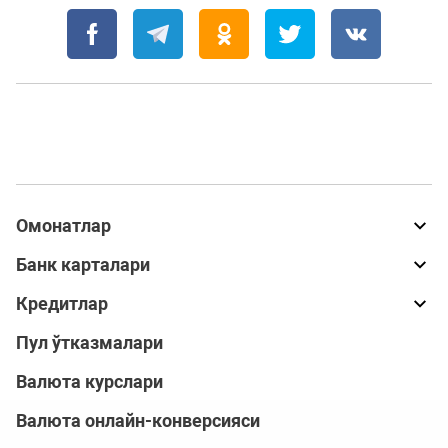
Омонатлар
Банк карталари
Кредитлар
Пул ўтказмалари
Валюта курслари
Валюта онлайн-конверсияси