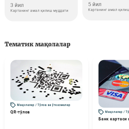
5 йил
3 йил
Картанинг амал қили
Картанинг амал қилиш муддати
Тематик мақолалар
Мақолалар / Тўлов ва ўтказмалар
QR-тўлов
Мақолалар / Т
Банк картаси