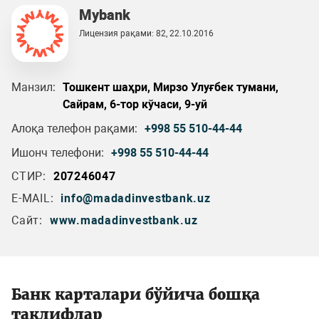
Mybank
Лицензия рақами: 82, 22.10.2016
Манзил:
Тошкент шаҳри, Мирзо Улуғбек тумани,
Сайрам, 6-тор кўчаси, 9-уй
Алоқа телефон рақами:
+998 55 510-44-44
Ишонч телефони:
+998 55 510-44-44
СТИР:
207246047
E-MAIL:
info@madadinvestbank.uz
Сайт:
www.madadinvestbank.uz
Банк карталари бўйича бошқа
таклифлар