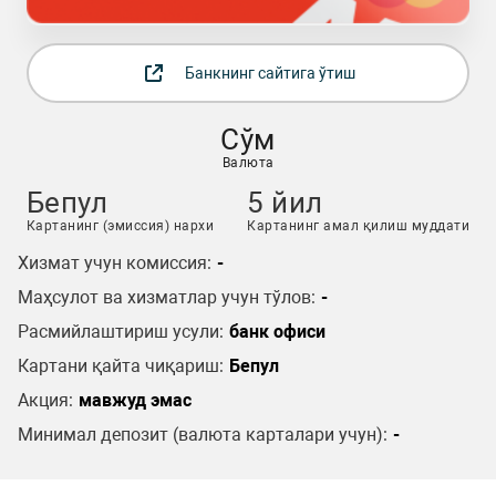
Банкнинг сайтига ўтиш
Сўм
Валюта
Бепул
5 йил
Картанинг (эмиссия) нархи
Картанинг амал қилиш муддати
Хизмат учун комиссия:
-
Маҳсулот ва хизматлар учун тўлов:
-
Расмийлаштириш усули:
банк офиси
Картани қайта чиқариш:
Бепул
Акция:
мавжуд эмас
Минимал депозит (валюта карталари учун):
-