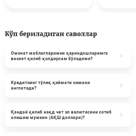
Кўп бериладиган саволлар
Омонат маблағларимни қариндошларимга
васият қилиб қолдирсам бўладими?
Кредитнинг тўлиқ қиймати нимани
англатади?
Қандай қилиб нақд чет эл валютасини сотиб
олишим мумкин (АҚШ доллари)?