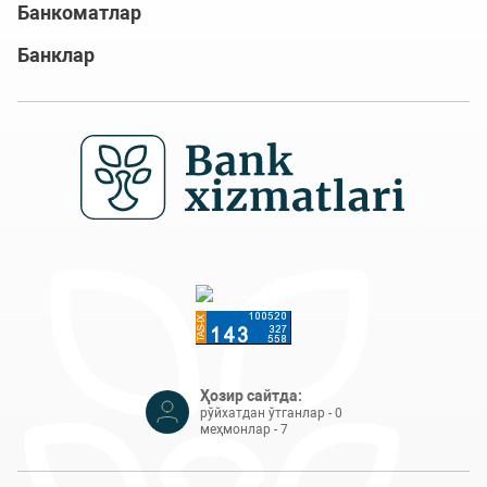
Банкоматлар
Банклар
Ҳозир сайтда:
рўйхатдан ўтганлар - 0
меҳмонлар - 7