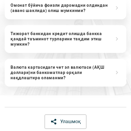
Омонат бўйича фоизли даромадни олдиндан
(аванс шаклида) олиш мумкинми?
Тижорат банкидан кредит олишда банкка
қандай таъминот турларини тақдим этиш
мумкин?
Валюта картасидаги чет эл валютаси (АҚШ
доллари)ни банкоматлар орқали
нақдлаштира оламанми?
Улашмоқ