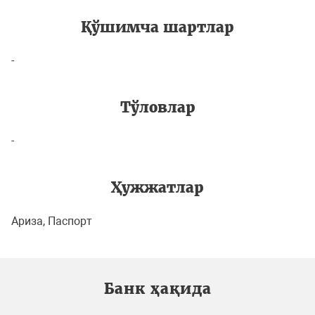
Қўшимча шартлар
-
Тўловлар
-
Ҳужжатлар
Ариза, Паспорт
Банк ҳақида