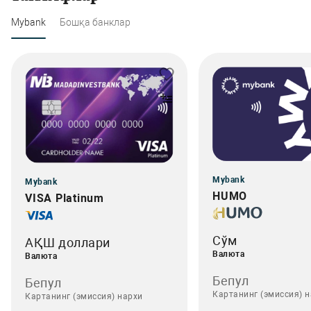
Mybank
Бошқа банклар
Mybank
Mybank
HUMO
VISA Platinum
Сўм
АҚШ доллари
Валюта
Валюта
Бепул
Бепул
Картанинг (эмиссия) 
Картанинг (эмиссия) нархи