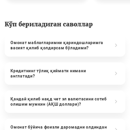
Кўп бериладиган саволлар
Омонат маблағларимни қариндошларимга
васият қилиб қолдирсам бўладими?
Кредитнинг тўлиқ қиймати нимани
англатади?
Қандай қилиб нақд чет эл валютасини сотиб
олишим мумкин (АҚШ доллари)?
Омонат бўйича фоизли даромадни олдиндан