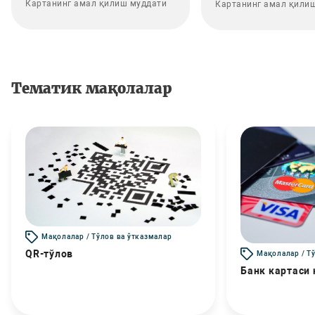
Картанинг амал қилиш муддати
Картанинг амал қили
Тематик мақолалар
Мақолалар / Тўлов ва ўтказмалар
QR-тўлов
Мақолалар / Т
Банк картаси