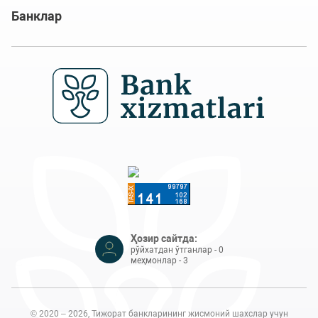
Банклар
Ҳозир сайтда:
рўйхатдан ўтганлар - 0
меҳмонлар - 3
© 2020 – 2026, Тижорат банкларининг жисмоний шахслар учун