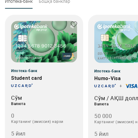
Ипотека-банк
Бошқа банклар
Ипотека-банк
Ипотека-банк
Student card
Humo-Visa
+
Сўм
Сўм / АҚШ дол
Валюта
Валюта
0
50 000
Картанинг (эмиссия) нархи
Картанинг (эмиссия) 
5 йил
5 йил