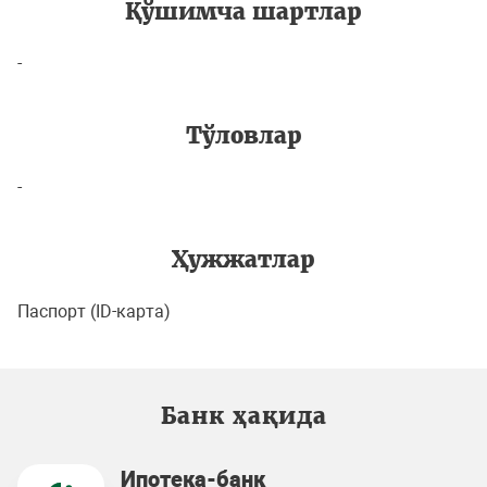
Қўшимча шартлар
-
Тўловлар
-
Ҳужжатлар
Паспорт (ID-карта)
Банк ҳақида
Ипотека-банк