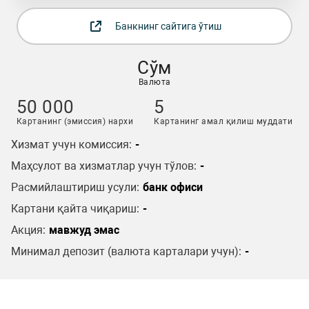
Банкнинг сайтига ўтиш
Сўм
Валюта
50 000
5
Картанинг (эмиссия) нархи
Картанинг амал қилиш муддати
Хизмат учун комиссия:
-
Маҳсулот ва хизматлар учун тўлов:
-
Расмийлаштириш усули:
банк офиси
Картани қайта чиқариш:
-
Акция:
мавжуд эмас
Минимал депозит (валюта карталари учун):
-