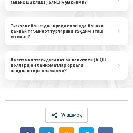
(аванс шаклида) олиш мумкинми?
Тижорат банкидан кредит олишда банкка
қандай таъминот турларини тақдим этиш
мумкин?
Валюта картасидаги чет эл валютаси (АҚШ
доллари)ни банкоматлар орқали
нақдлаштира оламанми?
Улашмоқ