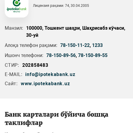
Лицензия рақами: 74, 30.04.2005
Манзил:
100000, Тошкент шаҳри, Шаҳрисабз кўчаси,
30-уй
Алоқа телефон рақами:
78-150-11-22
,
1233
Ишонч телефони:
78-150-89-56
,
78-150-89-55
СТИР:
202858483
E-MAIL:
info@ipotekabank.uz
Сайт:
www.ipotekabank.uz
Банк карталари бўйича бошқа
таклифлар