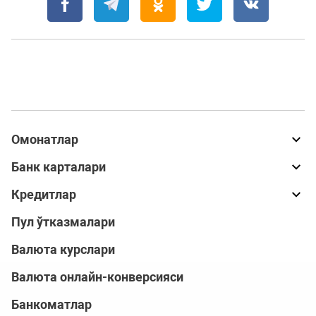
Омонатлар
Банк карталари
Кредитлар
Пул ўтказмалари
Валюта курслари
Валюта онлайн-конверсияси
Банкоматлар