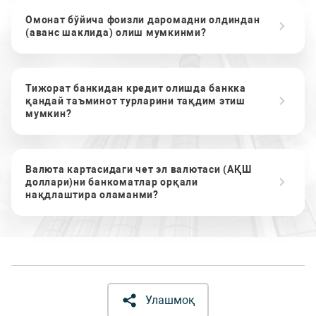
Омонат бўйича фоизли даромадни олдиндан
(аванс шаклида) олиш мумкинми?
Тижорат банкидан кредит олишда банкка
қандай таъминот турларини тақдим этиш
мумкин?
Валюта картасидаги чет эл валютаси (АҚШ
доллари)ни банкоматлар орқали
нақдлаштира оламанми?
Улашмоқ