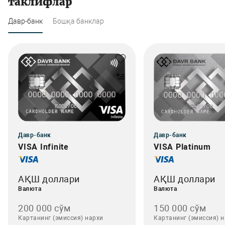
таклифлар
Давр-банк
Бошқа банклар
Давр-банк
Давр-банк
VISA Infinite
VISA Platinum
АҚШ доллари
АҚШ доллари
Валюта
Валюта
200 000 сўм
150 000 сўм
Картанинг (эмиссия) нархи
Картанинг (эмиссия) 