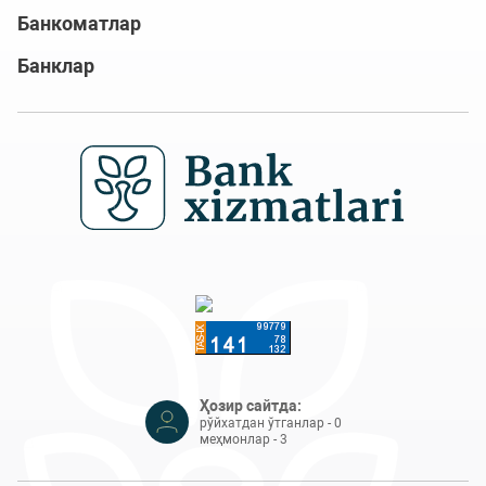
Банкоматлар
Банклар
Ҳозир сайтда:
рўйхатдан ўтганлар - 0
меҳмонлар - 3