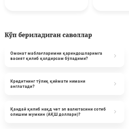
Кўп бериладиган саволлар
Омонат маблағларимни қариндошларимга
васият қилиб қолдирсам бўладими?
Кредитнинг тўлиқ қиймати нимани
англатади?
Қандай қилиб нақд чет эл валютасини сотиб
олишим мумкин (АҚШ доллари)?