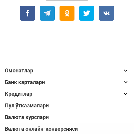
Омонатлар
Банк карталари
Кредитлар
Пул ўтказмалари
Валюта курслари
Валюта онлайн-конверсияси