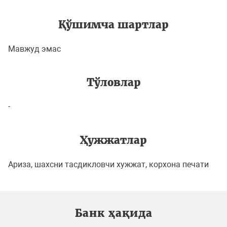
Қўшимча шартлар
Мавжуд эмас
Тўловлар
-
Ҳужжатлар
Ариза, шахсни тасдикловчи хужжат, корхона печати
Банк ҳақида