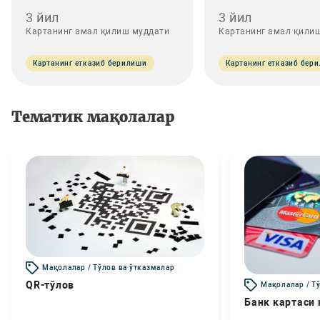
3 йил
3 йил
Картанинг амал қилиш муддати
Картанинг амал қили
Картанинг етказиб берилиши
Картанинг етказиб бер
Тематик мақолалар
Мақолалар / Тўлов ва ўтказмалар
QR-тўлов
Мақолалар / Т
Банк картаси