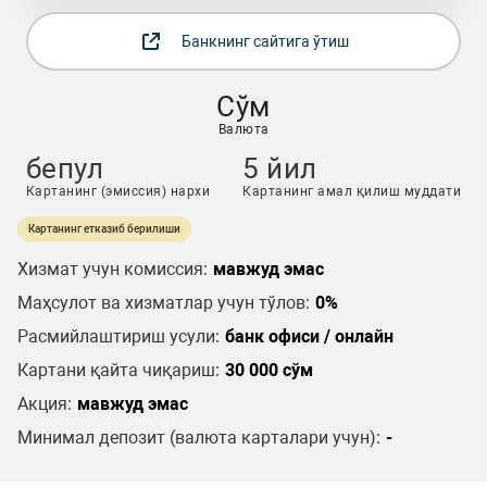
Банкнинг сайтига ўтиш
Сўм
Валюта
бепул
5 йил
Картанинг (эмиссия) нархи
Картанинг амал қилиш муддати
Картанинг етказиб берилиши
Хизмат учун комиссия:
мавжуд эмас
Маҳсулот ва хизматлар учун тўлов:
0%
Расмийлаштириш усули:
банк офиси / онлайн
Картани қайта чиқариш:
30 000 сўм
Акция:
мавжуд эмас
Минимал депозит (валюта карталари учун):
-