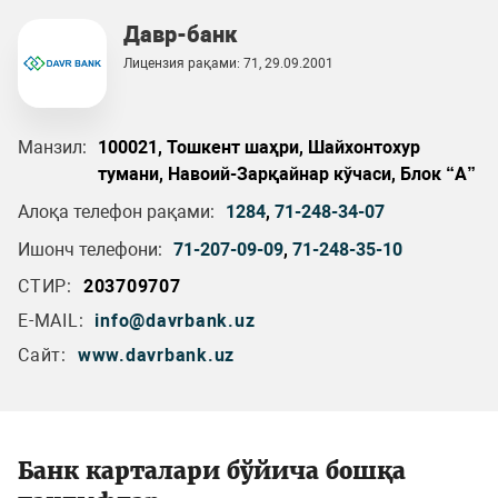
Давр-банк
Лицензия рақами: 71, 29.09.2001
Манзил:
100021, Тошкент шаҳри, Шайхонтохур
тумани, Навоий-Зарқайнар кўчаси, Блок “А”
Алоқа телефон рақами:
1284
,
71-248-34-07
Ишонч телефони:
71-207-09-09
,
71-248-35-10
СТИР:
203709707
E-MAIL:
info@davrbank.uz
Сайт:
www.davrbank.uz
Банк карталари бўйича бошқа