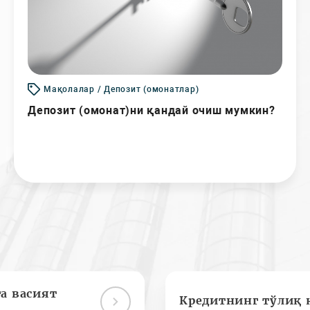
Мақолалар / Депозит (омонатлар)
Депозит (омонат)ни қандай очиш мумкин?
а васият
Кредитнинг тўлиқ 