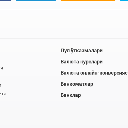
Пул ўтказмалари
Валюта курслари
ти
Валюта онлайн-конверсияс
Банкоматлар
и
ити
Банклар