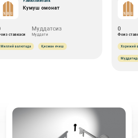
Ўзмиллийбанк
Кумуш омонат
0
Муддатсиз
0
оиз ставкаси
Муддати
Фоиз став
Миллий валютада
Қисман ечиш
Хорижий 
Муддатид