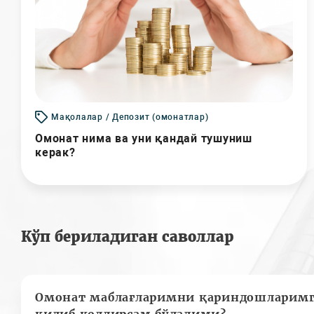
Мақолалар / Депозит (омонатлар)
Омонат нима ва уни қандай тушуниш
керак?
Кўп бериладиган саволлар
Омонат маблағларимни қариндошларимг
қилиб қолдирсам бўладими?