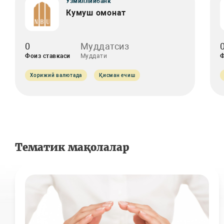
Ўзмиллийбанк
Кумуш омонат
0
Муддатсиз
Фоиз ставкаси
Муддати
Ф
Хорижий валютада
Қисман ечиш
Тематик мақолалар