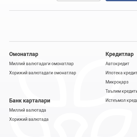
Омонатлар
Кредитлар
Миллий валютадаги омонатлар
Автокредит
Хорижий валютадаги омонатлар
Ипотека креди
Микроқарз
Таълим кредит
Банк карталари
Истеъмол кред
Миллий валютада
Хорижий валютада