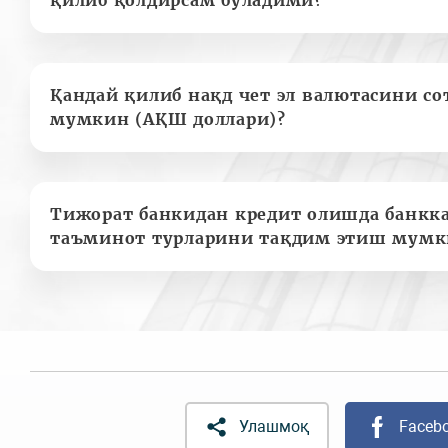
Қандай қилиб нақд чет эл валютасини с
мумкин (АҚШ доллари)?
Тижорат банкидан кредит олишда банкк
таъминот турларини тақдим этиш мумк
Улашмоқ
Faceb