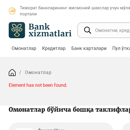
Тижорат банкларининг жисмоний шахслар учун мўл
портали
Омонатлар
Кредитлар
Банк карталари
Пул ўт
Омонатлар
Element has not been found.
Омонатлар бўйича бошқа таклифла