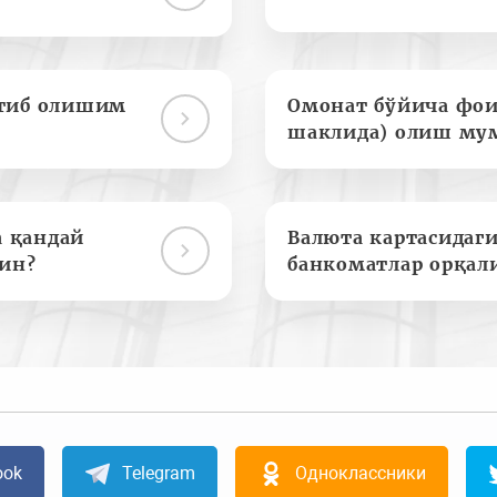
отиб олишим
Омонат бўйича фои
шаклида) олиш му
а қандай
Валюта картасидаги
ин?
банкоматлар орқал
ook
Telegram
Одноклассники