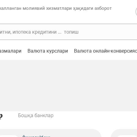
жалланган молиявий хизматлари ҳақидаги ахборот
казмалари
Валюта курслари
Валюта онлайн-конверсия
р
Бошқа банклар