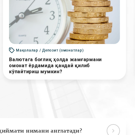
Мақолалар / Депозит (омонатлар)
Валютага боғлиқ ҳолда жамғармани
омонат ёрдамида қандай қилиб
кўпайтириш мумкин?
қиймати нимани англатади?