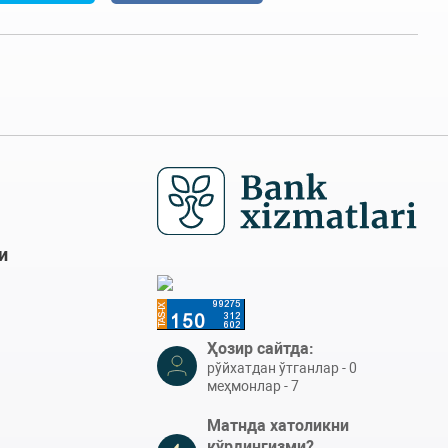
и
Ҳозир сайтда:
рўйхатдан ўтганлар - 0
меҳмонлар - 7
Матнда хатоликни
кўрдингизми?