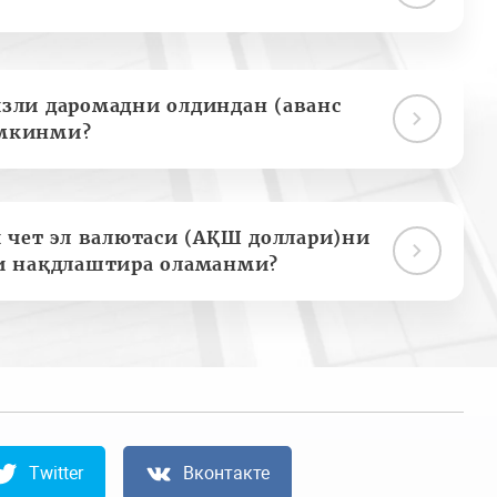
зли даромадни олдиндан (аванс
мкинми?
 чет эл валютаси (АҚШ доллари)ни
и нақдлаштира оламанми?
Twitter
Вконтакте