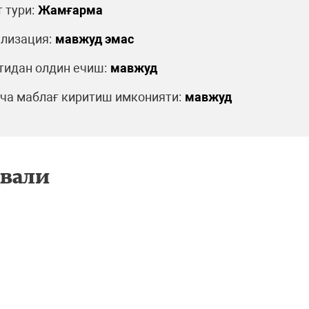
 тури:
Жамғарма
лизация:
мавжуд эмас
идан олдин ечиш:
мавжуд
а маблағ киритиш имконияти:
мавжуд
двали