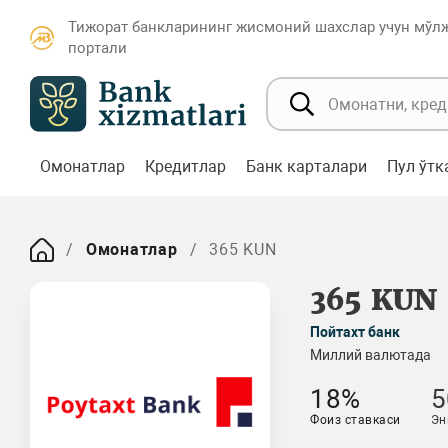
Тижорат банкларининг жисмоний шахслар учун мўл
портали
Омонатлар
Кредитлар
Банк карталари
Пул ўт
Омонатлар
365 KUN
365 KUN
Пойтахт банк
Миллий валютада
18%
5
Фоиз ставкаси
Эн