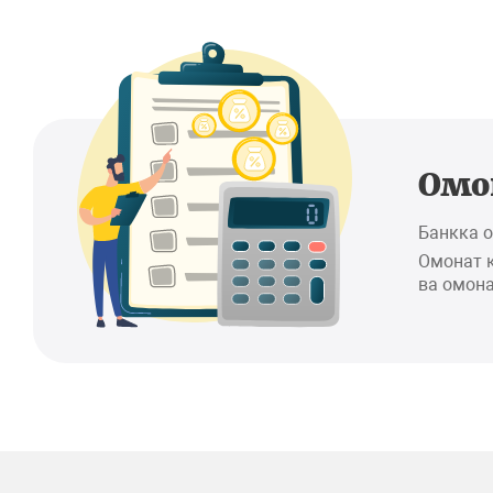
Омо
Банкка 
Омонат 
ва омона