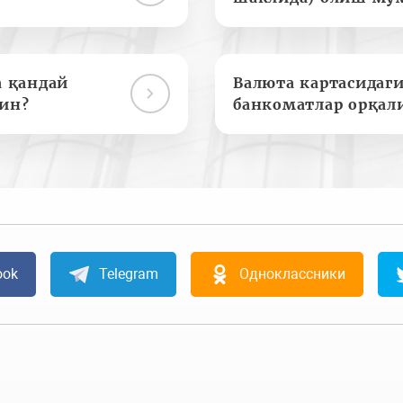
а қандай
Валюта картасидаги
ин?
банкоматлар орқал
ook
Telegram
Одноклассники