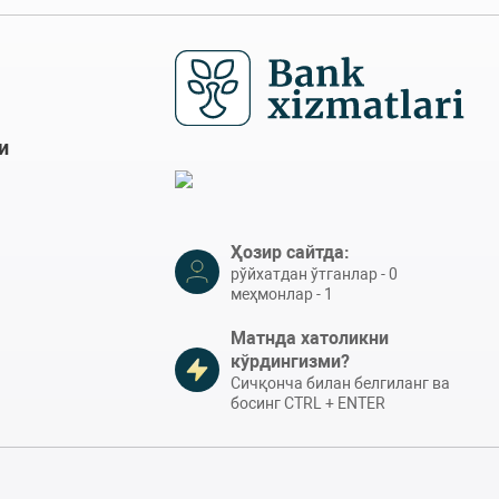
и
Ҳозир сайтда:
рўйхатдан ўтганлар - 0
меҳмонлар - 1
Матнда хатоликни
кўрдингизми?
Сичқонча билан белгиланг ва
босинг CTRL + ENTER