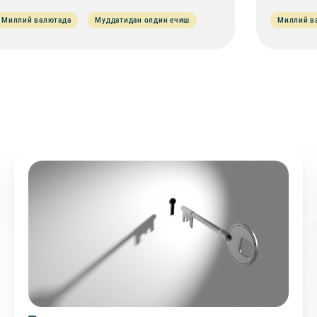
Миллий валютада
Муддатидан олдин ечиш
Миллий в