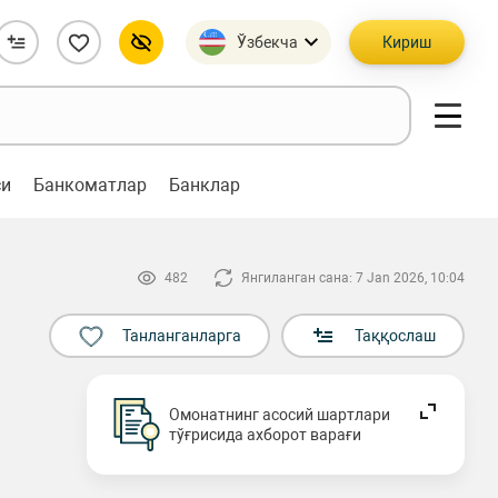
Ўзбекча
Кириш
си
Банкоматлар
Банклар
482
Янгиланган сана: 7 Jan 2026, 10:04
Танланганларга
Таққослаш
Омонатнинг асосий шартлари
тўғрисида ахборот варағи