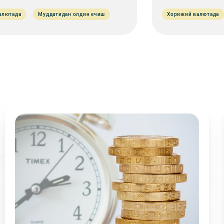
алютада
Муддатидан олдин ечиш
Хорижий валютада