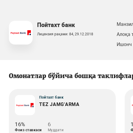
Пойтахт банк
Манзил
Алоқа 
Лицензия рақами: 84, 29.12.2018
Ишонч 
Омонатлар бўйича бошқа таклифла
Пойтахт банк
TEZ JAMG'ARMA
16%
6
Фоиз ставкаси
Муддати
Ф