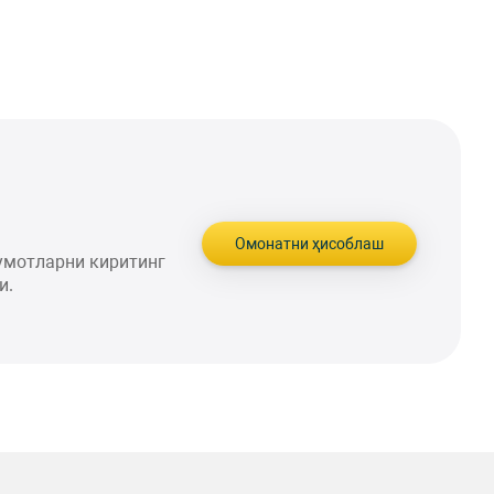
Омонатни ҳисоблаш
умотларни киритинг
и.