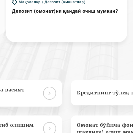
Мақолалар / Депозит (омонатлар)
Депозит (омонат)ни қандай очиш мумкин?
а васият
Кредитнинг тўлиқ 
отиб олишим
Омонат бўйича фои
шаклида) олиш му