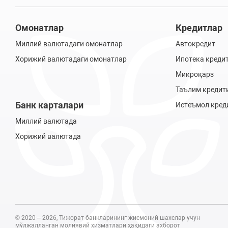
Омонатлар
Кредитлар
Миллий валютадаги омонатлар
Автокредит
Хорижий валютадаги омонатлар
Ипотека креди
Микроқарз
Таълим кредит
Банк карталари
Истеъмол кред
Миллий валютада
Хорижий валютада
© 2020 – 2026, Тижорат банкларининг жисмоний шахслар учун
мўлжалланган молиявий хизматлари ҳақидаги ахборот