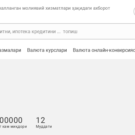
жалланган молиявий хизматлари ҳақидаги ахборот
казмалари
Валюта курслари
Валюта онлайн-конверсия
00000
12
г кам миқдори
Муддати