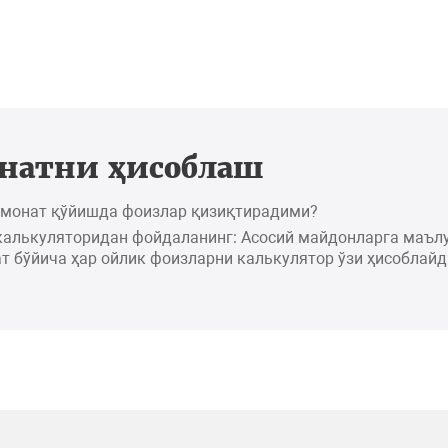
натни ҳисоблаш
омонат қўйишда фоизлар қизиқтирадими?
калькуляторидан фойдаланинг: Асосий майдонларга маъл
т бўйича ҳар ойлик фоизларни калькулятор ўзи ҳисоблайд