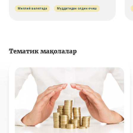
Миллий валютада
Муддатидан олдин ечиш
Тематик мақолалар