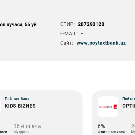
СТИР:
207290120
в кўчаси, 55 уй
E-MAIL:
-
Сайт:
www.poytaxtbank.uz
Пойтахт банк
Пойтах
KIDS BIZNES
OPT
16 ёшгача
6%
2
каси
Муддати
Фоиз ставкаси
М