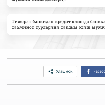
Тижорат банкидан кредит олишда банкк
таъминот турларини тақдим этиш мумк
Улашмоқ
Faceb