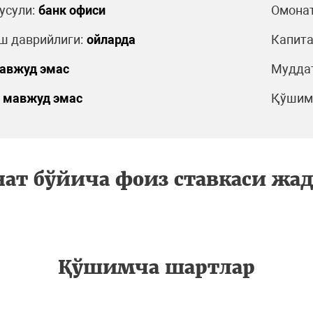
усули:
банк офиси
Омонат
ш даврийлиги:
ойларда
Капита
авжуд эмас
Муддат
мавжуд эмас
Қўшимч
ат бўйича фоиз ставкаси жа
Қўшимча шартлар