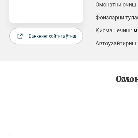
Омонатни очиш 
Фоизларни тўла
Қисман ечиш:
м
Банкнинг сайтига ўтиш
Автоузайтириш:
Омон
-
-