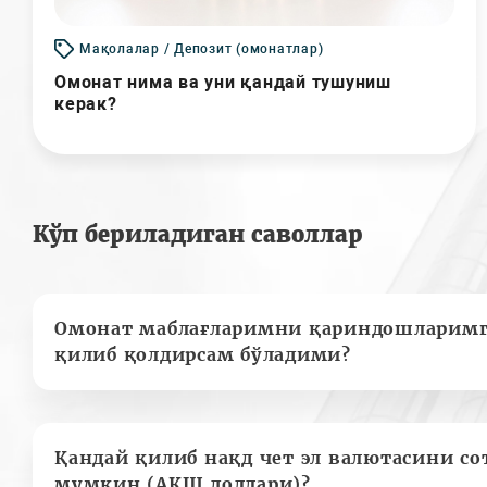
Мақолалар / Депозит (омонатлар)
Омонат нима ва уни қандай тушуниш
керак?
Кўп бериладиган саволлар
Омонат маблағларимни қариндошларимг
қилиб қолдирсам бўладими?
Қандай қилиб нақд чет эл валютасини с
мумкин (АҚШ доллари)?