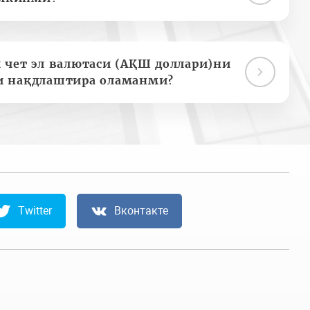
 чет эл валютаси (АҚШ доллари)ни
и нақдлаштира оламанми?
Twitter
Вконтакте