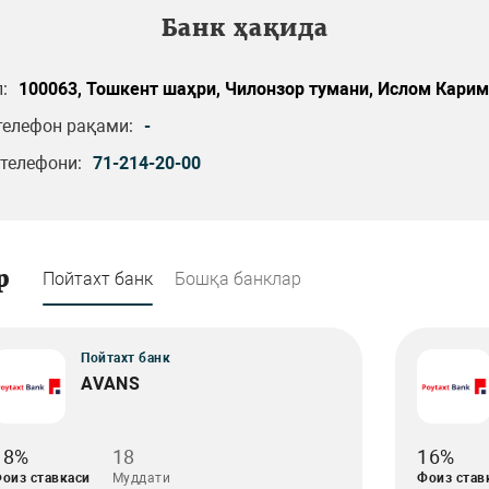
Банк ҳақида
:
100063, Тошкент шаҳри, Чилонзор тумани, Ислом Каримо
телефон рақами:
-
телефони:
71-214-20-00
р
Пойтахт банк
Бошқа банклар
Пойтахт банк
AVANS
18%
18
16%
оиз ставкаси
Муддати
Фоиз став