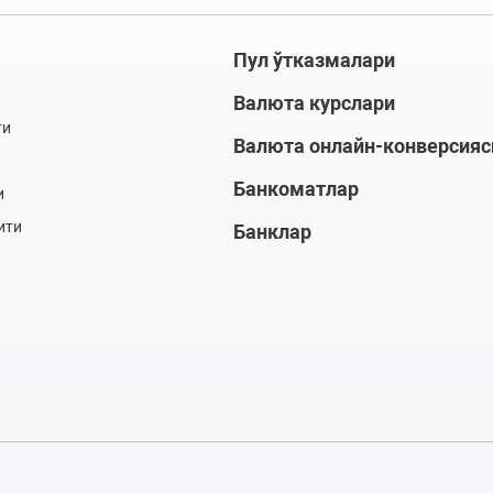
Пул ўтказмалари
Валюта курслари
ти
Валюта онлайн-конверсияс
Банкоматлар
и
ити
Банклар