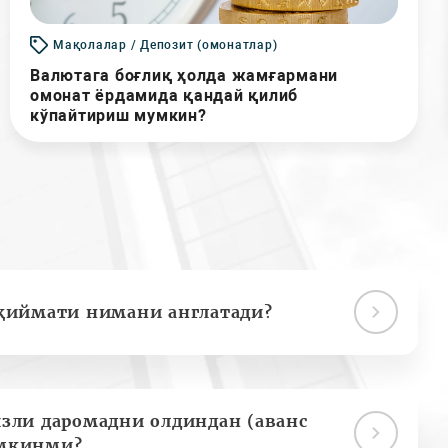
Мақолалар / Депозит (омонатлар)
Валютага боғлиқ ҳолда жамғармани
омонат ёрдамида қандай қилиб
кўпайтириш мумкин?
қиймати нимани англатади?
зли даромадни олдиндан (аванс
мкинми?