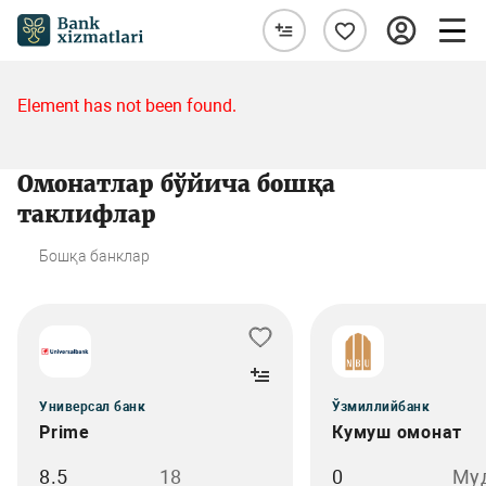
Element has not been found.
Омонатлар бўйича бошқа
таклифлар
Бошқа банклар
Универсал банк
Ўзмиллийбанк
Prime
Кумуш омонат
8.5
18
0
Му