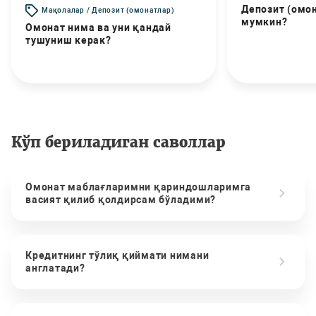
Депозит (омо
Мақолалар / Депозит (омонатлар)
мумкин?
Омонат нима ва уни қандай
тушуниш керак?
Кўп бериладиган саволлар
Омонат маблағларимни қариндошларимга
васият қилиб қолдирсам бўладими?
Кредитнинг тўлиқ қиймати нимани
англатади?