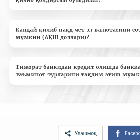
Қандай қилиб нақд чет эл валютасини с
мумкин (АҚШ доллари)?
Тижорат банкидан кредит олишда банкк
таъминот турларини тақдим этиш мумк
Улашмоқ
Faceb