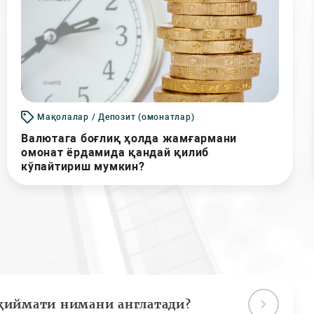
Мақолалар / Депозит (омонатлар)
Валютага боғлиқ ҳолда жамғармани
омонат ёрдамида қандай қилиб
кўпайтириш мумкин?
қиймати нимани англатади?