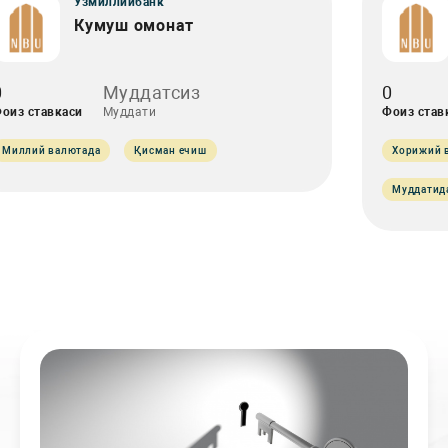
Ўзмиллийбанк
Кумуш омонат
0
Муддатсиз
0
оиз ставкаси
Муддати
Фоиз став
Миллий валютада
Қисман ечиш
Хорижий 
Муддатид