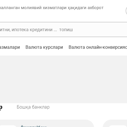
жалланган молиявий хизматлари ҳақидаги ахборот
казмалари
Валюта курслари
Валюта онлайн-конверсия
р
Бошқа банклар