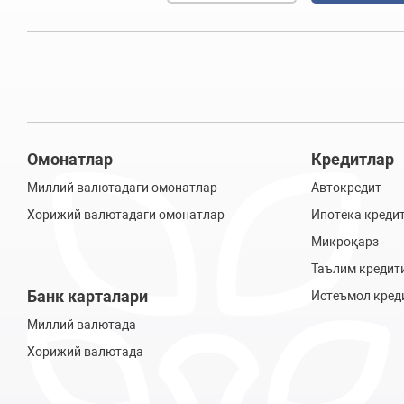
Омонатлар
Кредитлар
Миллий валютадаги омонатлар
Автокредит
Хорижий валютадаги омонатлар
Ипотека креди
Микроқарз
Таълим кредит
Банк карталари
Истеъмол кред
Миллий валютада
Хорижий валютада