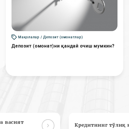
Мақолалар / Депозит (омонатлар)
Депозит (омонат)ни қандай очиш мумкин?
а васият
Кредитнинг тўлиқ 