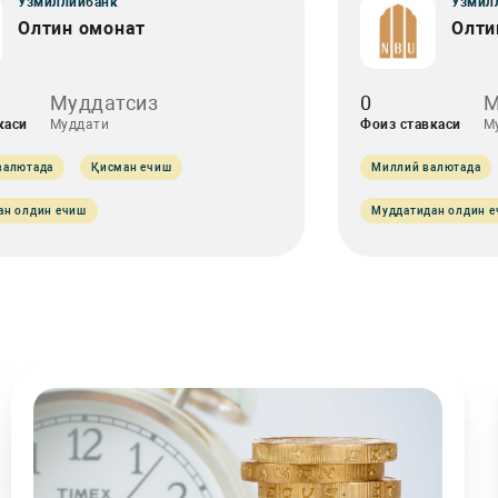
Ўзмиллийбанк
Ўзмил
Олтин омонат
Олти
Муддатсиз
0
М
каси
Муддати
Фоиз ставкаси
М
валютада
Қисман ечиш
Миллий валютада
ан олдин ечиш
Муддатидан олдин 