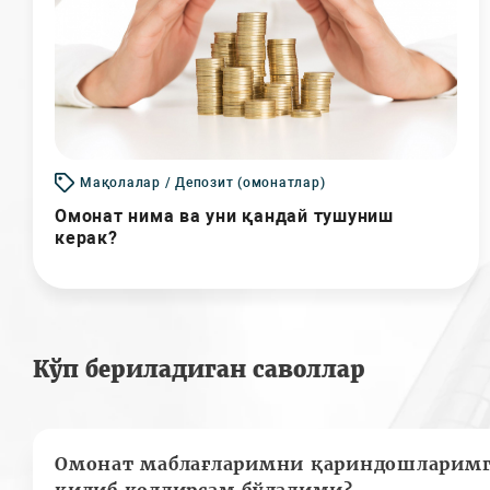
Мақолалар / Депозит (омонатлар)
Омонат нима ва уни қандай тушуниш
керак?
Кўп бериладиган саволлар
Омонат маблағларимни қариндошларимг
қилиб қолдирсам бўладими?