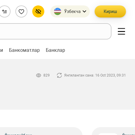
Ўзбекча
Кириш
си
Банкоматлар
Банклар
829
Янгиланган сана: 16 Oct 2023, 09:31