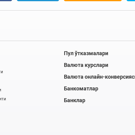
Пул ўтказмалари
Валюта курслари
ти
Валюта онлайн-конверсияс
Банкоматлар
и
ити
Банклар