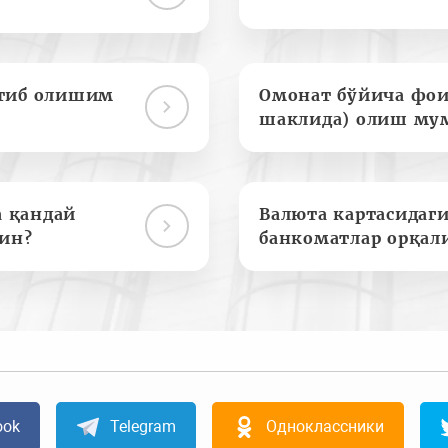
отиб олишим
Омонат бўйича фои
шаклида) олиш му
а қандай
Валюта картасидаги
ин?
банкоматлар орқал
ook
Telegram
Одноклассники