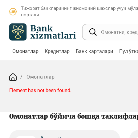
Тижорат банкларининг жисмоний шахслар учун мўл
портали
Омонатлар
Кредитлар
Банк карталари
Пул ўт
Омонатлар
Element has not been found.
Омонатлар бўйича бошқа таклифла