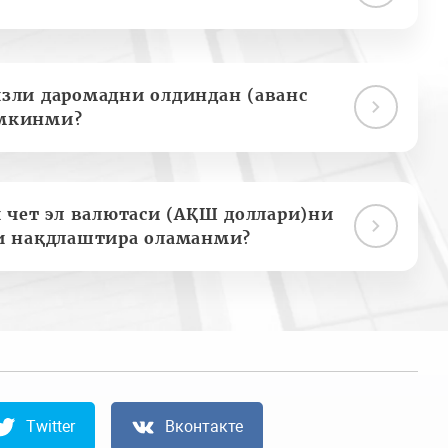
зли даромадни олдиндан (аванс
мкинми?
 чет эл валютаси (АҚШ доллари)ни
и нақдлаштира оламанми?
Twitter
Вконтакте