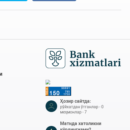
и
Ҳозир сайтда:
рўйхатдан ўтганлар - 0
меҳмонлар - 7
Матнда хатоликни
кўрдингизми?