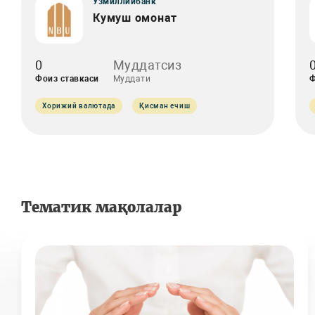
Ўзмиллийбанк
Кумуш омонат
0
Муддатсиз
Фоиз ставкаси
Муддати
Ф
Хорижий валютада
Қисман ечиш
Тематик мақолалар