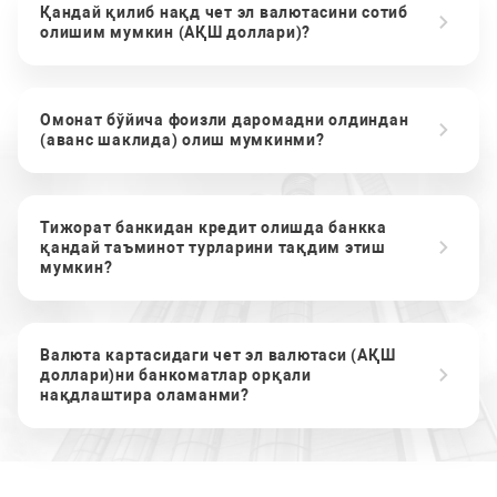
Қандай қилиб нақд чет эл валютасини сотиб
олишим мумкин (АҚШ доллари)?
Омонат бўйича фоизли даромадни олдиндан
(аванс шаклида) олиш мумкинми?
Тижорат банкидан кредит олишда банкка
қандай таъминот турларини тақдим этиш
мумкин?
Валюта картасидаги чет эл валютаси (АҚШ
доллари)ни банкоматлар орқали
нақдлаштира оламанми?