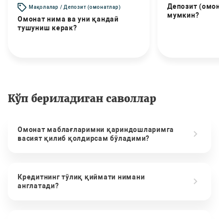
Депозит (омо
Мақолалар / Депозит (омонатлар)
мумкин?
Омонат нима ва уни қандай
тушуниш керак?
Кўп бериладиган саволлар
Омонат маблағларимни қариндошларимга
васият қилиб қолдирсам бўладими?
Кредитнинг тўлиқ қиймати нимани
англатади?