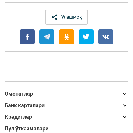
Улашмоқ
Омонатлар
Банк карталари
Кредитлар
Пул ўтказмалари