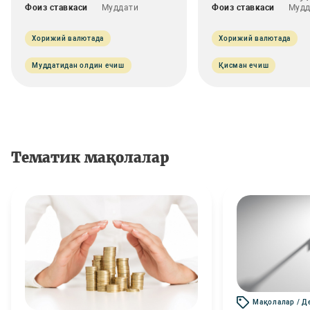
Фоиз ставкаси
Муддати
Фоиз ставкаси
Мудд
Хорижий валютада
Хорижий валютада
Муддатидан олдин ечиш
Қисман ечиш
Тематик мақолалар
Мақолалар / Д