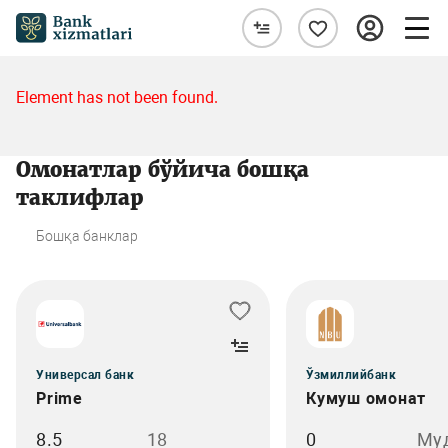
Element has not been found.
Омонатлар бўйича бошқа
таклифлар
Бошқа банклар
Универсал банк
Ўзмиллийбанк
Prime
Кумуш омонат
8.5
18
0
Му