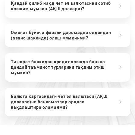
Қандай қилиб нақд чет эл валютасини сотиб
олишим мумкин (АҚШ доллари)?
Омонат бўйича фоизли даромадни олдиндан
(аванс шаклида) олиш мумкинми?
Тижорат банкидан кредит олишда банкка
қандай таъминот турларини тақдим этиш
мумкин?
Валюта картасидаги чет эл валютаси (АҚШ
доллари)ни банкоматлар орқали
нақдлаштира оламанми?