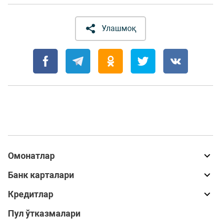
Улашмоқ
Омонатлар
Банк карталари
Кредитлар
Пул ўтказмалари