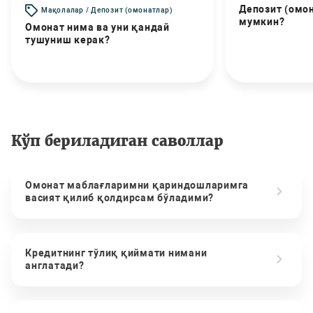
Депозит (омо
Мақолалар / Депозит (омонатлар)
мумкин?
Омонат нима ва уни қандай
тушуниш керак?
Кўп бериладиган саволлар
Омонат маблағларимни қариндошларимга
васият қилиб қолдирсам бўладими?
Кредитнинг тўлиқ қиймати нимани
англатади?