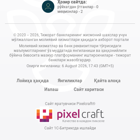
Ҳозир сайтда:
рўйхатдан ўтганлар - 0
меҳмонлар - 2
© 2020 – 2026, Тижорат банкларининг жисмоний шахслар учун
мўлжалланган молиявий хизматлари ҳақидаги ахборот портали
Молиявий хизматлар ва банк реквизитлари тўғрисидаги
маълумотларнинг ўз муддатида янгиланиши ва ҳаққонийлиги
бўйича бевосита мазкур платформанинг иштирокчилари - тижорат
банклари жавобгардир.
Охирги янгиланиш: 6 August 2026, 17:43 (GMT+5)
Лойиҳа ҳақида
Янгиликлар
Қайта алоқа
Излаш
Сайт харитаси
Сайт яратувчиси Pixelcraft®
Сайт 1C-Битриксда ишлайди