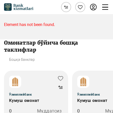
Element has not been found.
Омонатлар бўйича бошқа
таклифлар
Бошқа банклар
Ўзмиллийбанк
Ўзмиллийбанк
Кумуш омонат
Кумуш омонат
0
Муддатсиз
0
Му