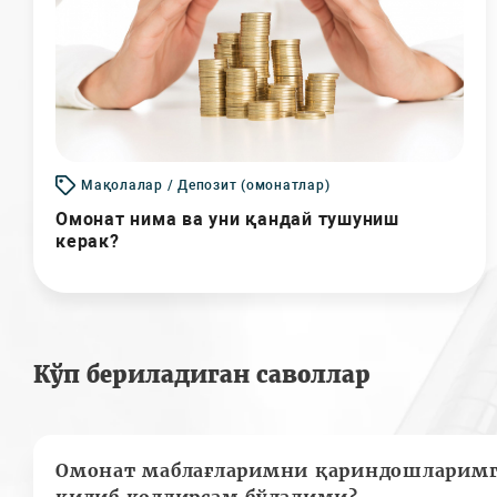
Мақолалар / Депозит (омонатлар)
Омонат нима ва уни қандай тушуниш
керак?
Кўп бериладиган саволлар
Омонат маблағларимни қариндошларимг
қилиб қолдирсам бўладими?