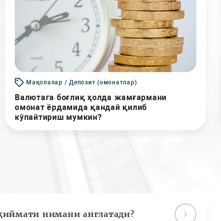
Мақолалар / Депозит (омонатлар)
Валютага боғлиқ ҳолда жамғармани
омонат ёрдамида қандай қилиб
кўпайтириш мумкин?
қиймати нимани англатади?