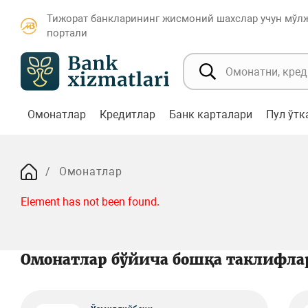
Тижорат банкларининг жисмоний шахслар учун мўл
портали
Омонатлар
Кредитлар
Банк карталари
Пул ўт
Омонатлар
Element has not been found.
Омонатлар бўйича бошқа таклифла