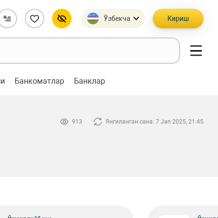
Ўзбекча
Кириш
си
Банкоматлар
Банклар
913
Янгиланган сана: 7 Jan 2025, 21:45