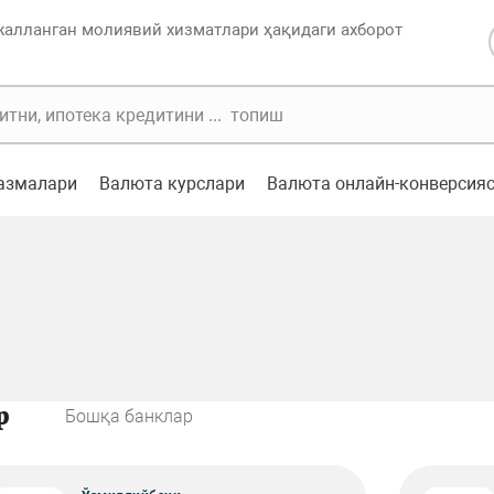
жалланган молиявий хизматлари ҳақидаги ахборот
казмалари
Валюта курслари
Валюта онлайн-конверсия
р
Бошқа банклар