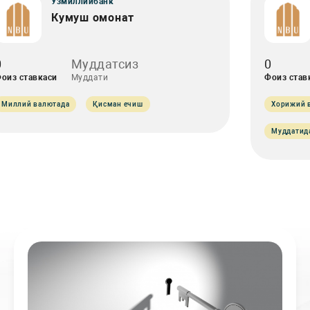
Ўзмиллийбанк
Кумуш омонат
0
Муддатсиз
0
оиз ставкаси
Муддати
Фоиз став
Миллий валютада
Қисман ечиш
Хорижий 
Муддатид