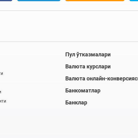
Пул ўтказмалари
Валюта курслари
ти
Валюта онлайн-конверсияс
Банкоматлар
и
ити
Банклар