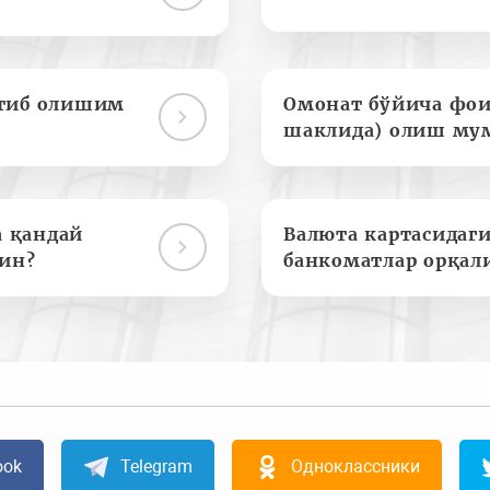
отиб олишим
Омонат бўйича фои
шаклида) олиш му
а қандай
Валюта картасидаги
ин?
банкоматлар орқал
ook
Telegram
Одноклассники