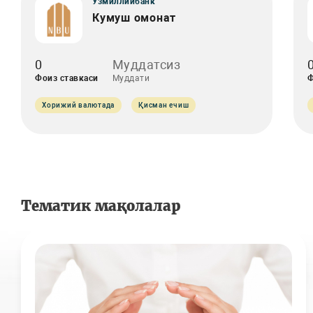
Ўзмиллийбанк
Кумуш омонат
0
Муддатсиз
Фоиз ставкаси
Муддати
Ф
Хорижий валютада
Қисман ечиш
Тематик мақолалар