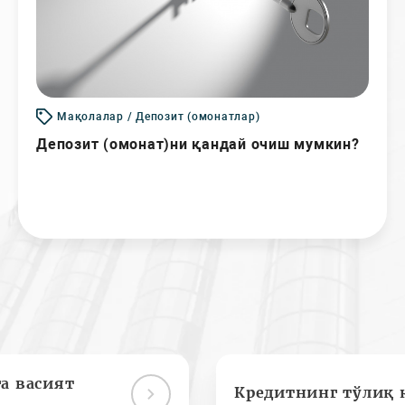
Мақолалар / Депозит (омонатлар)
Депозит (омонат)ни қандай очиш мумкин?
а васият
Кредитнинг тўлиқ 