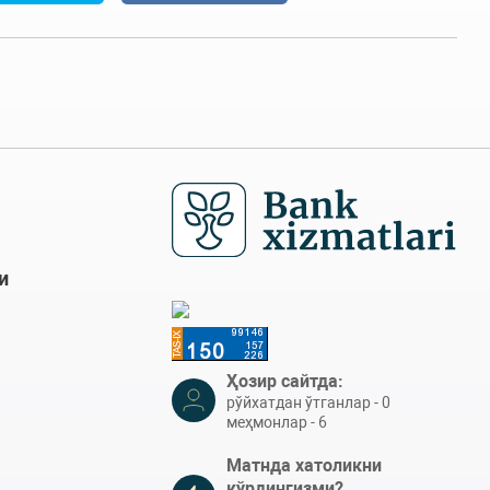
и
Ҳозир сайтда:
рўйхатдан ўтганлар - 0
меҳмонлар - 6
Матнда хатоликни
кўрдингизми?