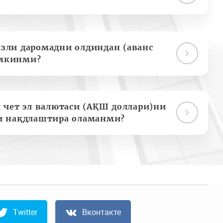
зли даромадни олдиндан (аванс
мкинми?
 чет эл валютаси (АҚШ доллари)ни
и нақдлаштира оламанми?
Twitter
Вконтакте