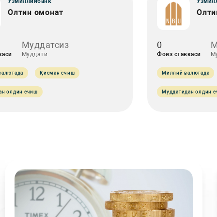
Ўзмиллийбанк
Ўзмил
Олтин омонат
Олти
Муддатсиз
0
М
каси
Муддати
Фоиз ставкаси
М
валютада
Қисман ечиш
Миллий валютада
ан олдин ечиш
Муддатидан олдин 