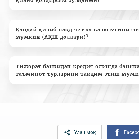
Қандай қилиб нақд чет эл валютасини с
мумкин (АҚШ доллари)?
Тижорат банкидан кредит олишда банкк
таъминот турларини тақдим этиш мумк
Улашмоқ
Faceb