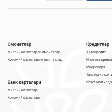
Омонатлар
Кредитлар
Миллий валютадаги омонатлар
Автокредит
Хорижий валютадаги омонатлар
Ипотека креди
Микроқарз
Таълим кредит
Банк карталари
Истеъмол кред
Миллий валютада
Хорижий валютада