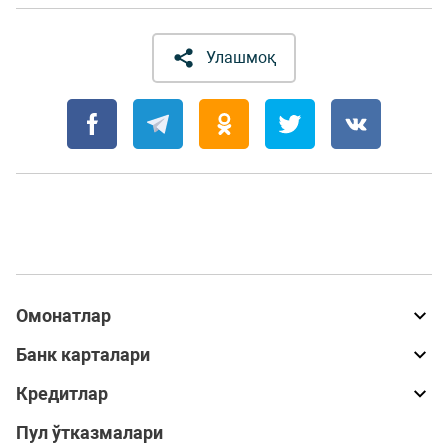
Улашмоқ
Омонатлар
Банк карталари
Кредитлар
Пул ўтказмалари