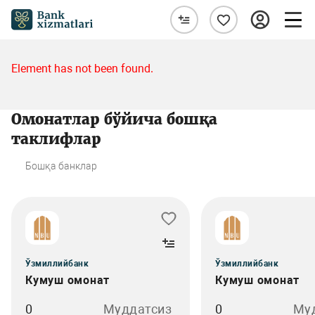
Element has not been found.
Омонатлар бўйича бошқа
таклифлар
Бошқа банклар
Ўзмиллийбанк
Ўзмиллийбанк
Кумуш омонат
Кумуш омонат
0
Муддатсиз
0
Му