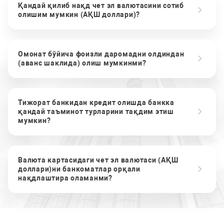
Қандай қилиб нақд чет эл валютасини сотиб
олишим мумкин (АҚШ доллари)?
Омонат бўйича фоизли даромадни олдиндан
(аванс шаклида) олиш мумкинми?
Тижорат банкидан кредит олишда банкка
қандай таъминот турларини тақдим этиш
мумкин?
Валюта картасидаги чет эл валютаси (АҚШ
доллари)ни банкоматлар орқали
нақдлаштира оламанми?