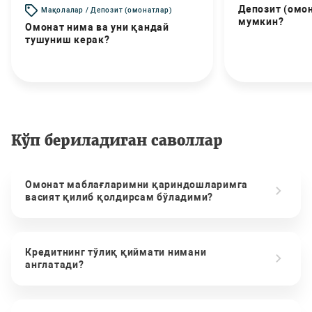
Депозит (омо
Мақолалар / Депозит (омонатлар)
мумкин?
Омонат нима ва уни қандай
тушуниш керак?
Кўп бериладиган саволлар
Омонат маблағларимни қариндошларимга
васият қилиб қолдирсам бўладими?
Кредитнинг тўлиқ қиймати нимани
англатади?