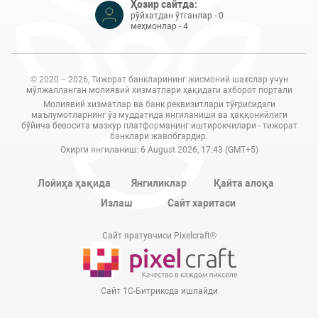
Ҳозир сайтда:
рўйхатдан ўтганлар - 0
меҳмонлар - 4
© 2020 – 2026, Тижорат банкларининг жисмоний шахслар учун
мўлжалланган молиявий хизматлари ҳақидаги ахборот портали
Молиявий хизматлар ва банк реквизитлари тўғрисидаги
маълумотларнинг ўз муддатида янгиланиши ва ҳаққонийлиги
бўйича бевосита мазкур платформанинг иштирокчилари - тижорат
банклари жавобгардир.
Охирги янгиланиш: 6 August 2026, 17:43 (GMT+5)
Лойиҳа ҳақида
Янгиликлар
Қайта алоқа
Излаш
Сайт харитаси
Сайт яратувчиси Pixelcraft®
Сайт 1C-Битриксда ишлайди