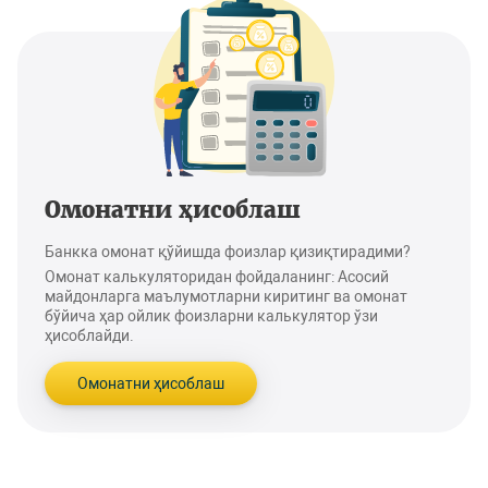
Омонатни ҳисоблаш
Банкка омонат қўйишда фоизлар қизиқтирадими?
Омонат калькуляторидан фойдаланинг: Асосий
майдонларга маълумотларни киритинг ва омонат
бўйича ҳар ойлик фоизларни калькулятор ўзи
ҳисоблайди.
Омонатни ҳисоблаш