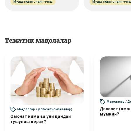
Муддатидан олдин ечиш
Муддатидан олдин ечи
Тематик мақолалар
Мақолалар / Д
Депозит (омо
Мақолалар / Депозит (омонатлар)
мумкин?
Омонат нима ва уни қандай
тушуниш керак?