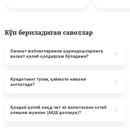
Кўп бериладиган саволлар
Омонат маблағларимни қариндошларимга
васият қилиб қолдирсам бўладими?
Кредитнинг тўлиқ қиймати нимани
англатади?
Қандай қилиб нақд чет эл валютасини сотиб
олишим мумкин (АҚШ доллари)?