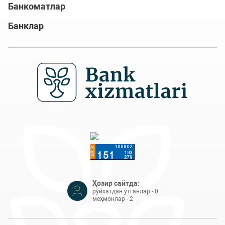
Банкоматлар
Банклар
Ҳозир сайтда:
рўйхатдан ўтганлар - 0
меҳмонлар - 2