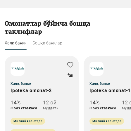
Омонатлар бўйича бошқа
таклифлар
Халқ банки
Бошқа банклар
Халқ банки
Халқ банки
Ipoteka omonat-2
Ipoteka omonat-1
14%
12 ой
14%
12 
Фоиз ставкаси
Муддати
Фоиз ставкаси
Мудд
Миллий валютада
Миллий валютада