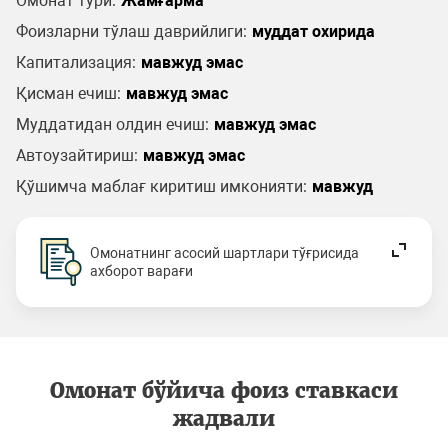
Омонат тури:
Жамғарма
Фоизларни тўлаш даврийлиги:
муддат охирида
Капитализация:
мавжуд эмас
Қисман ечиш:
мавжуд эмас
Муддатидан олдин ечиш:
мавжуд эмас
Автоузайтириш:
мавжуд эмас
Қўшимча маблағ киритиш имконияти:
мавжуд
Омонатнинг асосий шартлари тўғрисида
ахборот варағи
Омонат бўйича фоиз ставкаси
жадвали