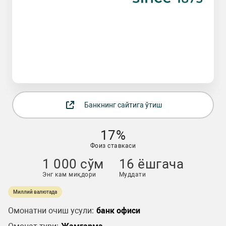
Банкнинг сайтига ўтиш
17%
Фоиз ставкаси
1 000 сўм
16 ёшгача
Энг кам миқдори
Муддати
Миллий валютада
Омонатни очиш усули:
банк офиси