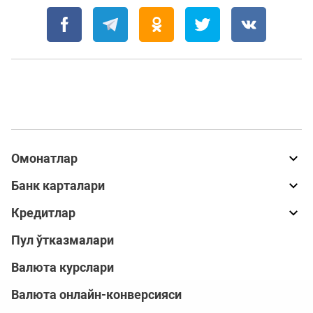
Омонатлар
Банк карталари
Кредитлар
Пул ўтказмалари
Валюта курслари
Валюта онлайн-конверсияси