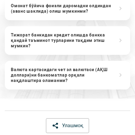
Омонат бўйича фоизли даромадни олдиндан
(аванс шаклида) олиш мумкинми?
Тижорат банкидан кредит олишда банкка
қандай таъминот турларини тақдим этиш
мумкин?
Валюта картасидаги чет эл валютаси (АҚШ
доллари)ни банкоматлар орқали
нақдлаштира оламанми?
Улашмоқ