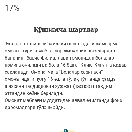
17%
Қўшимча шартлар
“Болалар хазинаси” миллий валютадаги жамғарма
омонат турига маблағлар жисмоний шахслардан
банкнинг барча филиаллари томонидан болалар
номига очилади ва бола 16 ёшга тўлиқ тўлгунга қадар
сақланади. Омонатчига “Болалар хазинаси”
омонатидаги пул у 16 ёшга тўлиқ тўлганда ҳамда
шахсини тасдиқловчи ҳужжат (паспорт) тақдим
этгандан кейин берилади.
Омонат маблағи муддатидан аввал ечилганда фоиз
даромадлари тўланмайди.