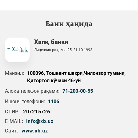
Банк ҳақида
Халқ банки
Лицензия рақами: 25, 21.10.1993
Манзил:
100096, Тошкент шахри,Чилонзор тумани,
Қатортол кўчаси 46-уй
Алоқа телефон рақами:
71-200-00-55
Ишонч телефони:
1106
СТИР:
207215726
E-MAIL:
info@xb.uz
Сайт:
www.xb.uz