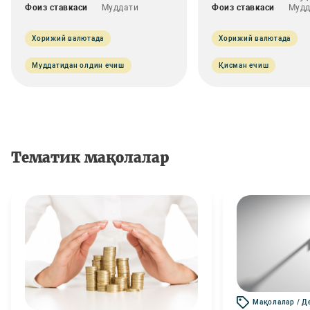
Фоиз ставкаси
Муддати
Фоиз ставкаси
Мудд
Хорижий валютада
Хорижий валютада
Муддатидан олдин ечиш
Қисман ечиш
Тематик мақолалар
Мақолалар / Д