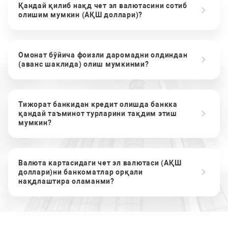
Қандай қилиб нақд чет эл валютасини сотиб
олишим мумкин (АҚШ доллари)?
Омонат бўйича фоизли даромадни олдиндан
(аванс шаклида) олиш мумкинми?
Тижорат банкидан кредит олишда банкка
қандай таъминот турларини тақдим этиш
мумкин?
Валюта картасидаги чет эл валютаси (АҚШ
доллари)ни банкоматлар орқали
нақдлаштира оламанми?