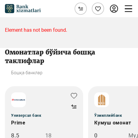
Element has not been found.
Омонатлар бўйича бошқа
таклифлар
Бошқа банклар
Универсал банк
Ўзмиллийбанк
Prime
Кумуш омонат
8.5
18
0
Му