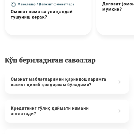
Депозит (омо
Мақолалар / Депозит (омонатлар)
мумкин?
Омонат нима ва уни қандай
тушуниш керак?
Кўп бериладиган саволлар
Омонат маблағларимни қариндошларимга
васият қилиб қолдирсам бўладими?
Кредитнинг тўлиқ қиймати нимани
англатади?