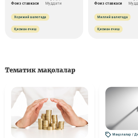
Фоиз ставкаси
Муддати
Фоиз ставкаси
Мудд
Хорижий валютада
Миллий валютада
Қисман ечиш
Қисман ечиш
Тематик мақолалар
Мақолалар / Д