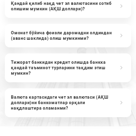
Қандай қилиб нақд чет эл валютасини сотиб
олишим мумкин (АҚШ доллари)?
Омонат бўйича фоизли даромадни олдиндан
(аванс шаклида) олиш мумкинми?
Тижорат банкидан кредит олишда банкка
қандай таъминот турларини тақдим этиш
мумкин?
Валюта картасидаги чет эл валютаси (АҚШ
доллари)ни банкоматлар орқали
нақдлаштира оламанми?