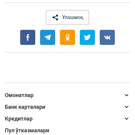
Улашмоқ
Омонатлар
Банк карталари
Кредитлар
Пул ўтказмалари