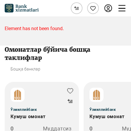
Element has not been found.
Омонатлар бўйича бошқа
таклифлар
Бошқа банклар
Ўзмиллийбанк
Ўзмиллийбанк
Кумуш омонат
Кумуш омонат
0
Муддатсиз
0
Му