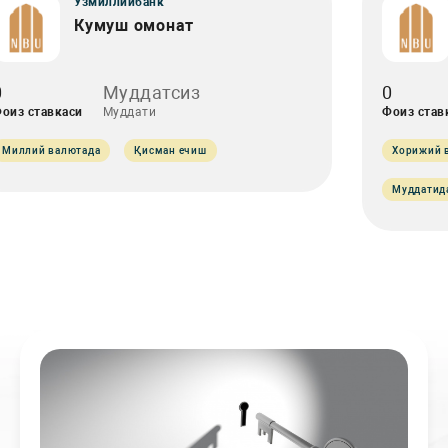
Ўзмиллийбанк
Кумуш омонат
0
Муддатсиз
0
оиз ставкаси
Муддати
Фоиз став
Миллий валютада
Қисман ечиш
Хорижий 
Муддатид