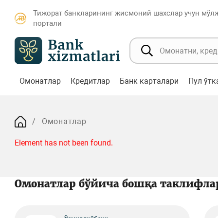
Тижорат банкларининг жисмоний шахслар учун мўл
портали
Омонатлар
Кредитлар
Банк карталари
Пул ўт
Омонатлар
Element has not been found.
Омонатлар бўйича бошқа таклифла