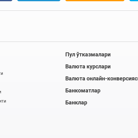
Пул ўтказмалари
Валюта курслари
ти
Валюта онлайн-конверсияс
Банкоматлар
и
ити
Банклар