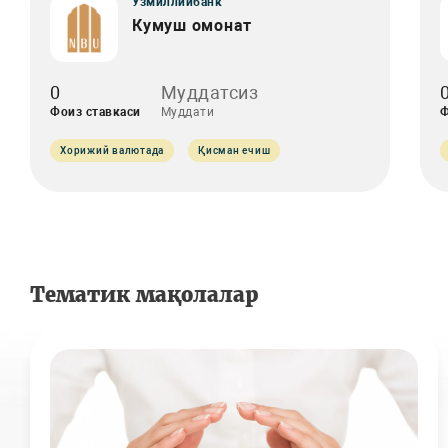
Ўзмиллийбанк
Кумуш омонат
0
Муддатсиз
Фоиз ставкаси
Муддати
Ф
Хорижий валютада
Қисман ечиш
Тематик мақолалар