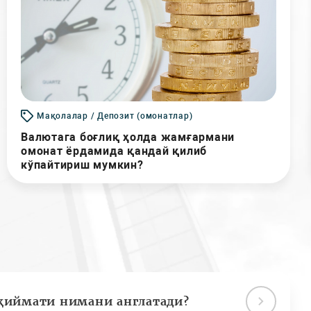
Мақолалар / Депозит (омонатлар)
Валютага боғлиқ ҳолда жамғармани
омонат ёрдамида қандай қилиб
кўпайтириш мумкин?
қиймати нимани англатади?