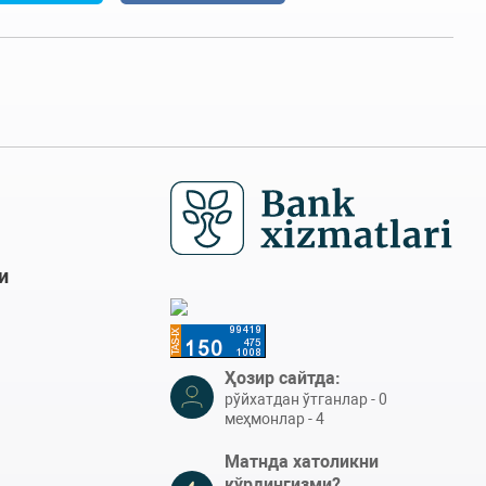
и
Ҳозир сайтда:
рўйхатдан ўтганлар - 0
меҳмонлар - 4
Матнда хатоликни
кўрдингизми?