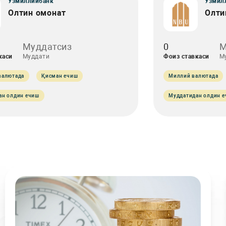
Ўзмиллийбанк
Ўзмил
Олтин омонат
Олти
Муддатсиз
0
М
каси
Муддати
Фоиз ставкаси
М
валютада
Қисман ечиш
Миллий валютада
ан олдин ечиш
Муддатидан олдин 