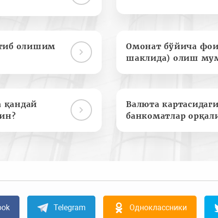
отиб олишим
Омонат бўйича фои
шаклида) олиш му
а қандай
Валюта картасидаги
ин?
банкоматлар орқал
ook
Telegram
Одноклассники