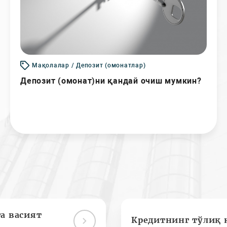
Мақолалар / Депозит (омонатлар)
Депозит (омонат)ни қандай очиш мумкин?
а васият
Кредитнинг тўлиқ 