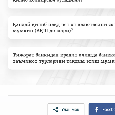
Қандай қилиб нақд чет эл валютасини с
мумкин (АҚШ доллари)?
Тижорат банкидан кредит олишда банкк
таъминот турларини тақдим этиш мумк
Улашмоқ
Faceb