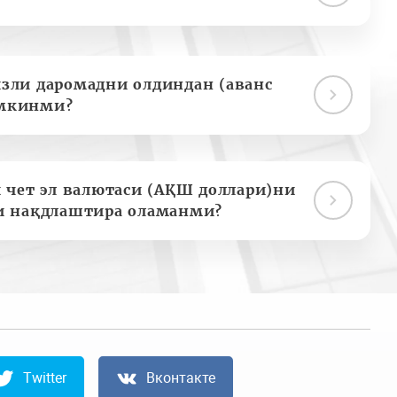
зли даромадни олдиндан (аванс
мкинми?
 чет эл валютаси (АҚШ доллари)ни
и нақдлаштира оламанми?
Twitter
Вконтакте