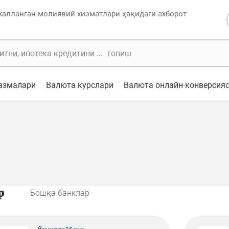
жалланган молиявий хизматлари ҳақидаги ахборот
казмалари
Валюта курслари
Валюта онлайн-конверсия
р
Бошқа банклар