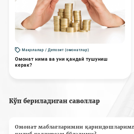
Мақолалар / Депозит (омонатлар)
Омонат нима ва уни қандай тушуниш
керак?
Кўп бериладиган саволлар
Омонат маблағларимни қариндошларимг
қилиб қолдирсам бўладими?