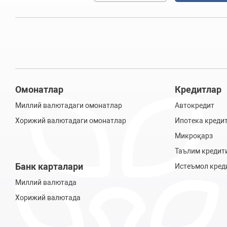
Омонатлар
Кредитлар
Миллий валютадаги омонатлар
Автокредит
Хорижий валютадаги омонатлар
Ипотека креди
Микроқарз
Таълим кредит
Банк карталари
Истеъмол кред
Миллий валютада
Хорижий валютада