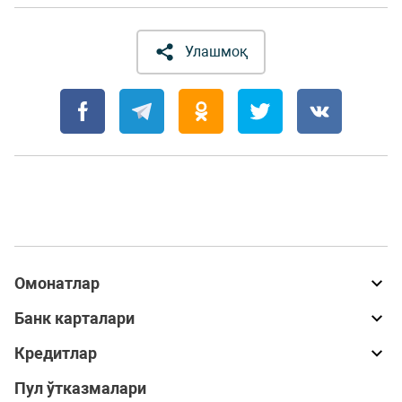
Улашмоқ
Омонатлар
Банк карталари
Кредитлар
Пул ўтказмалари