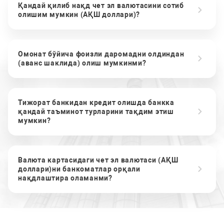
Қандай қилиб нақд чет эл валютасини сотиб
олишим мумкин (АҚШ доллари)?
Омонат бўйича фоизли даромадни олдиндан
(аванс шаклида) олиш мумкинми?
Тижорат банкидан кредит олишда банкка
қандай таъминот турларини тақдим этиш
мумкин?
Валюта картасидаги чет эл валютаси (АҚШ
доллари)ни банкоматлар орқали
нақдлаштира оламанми?