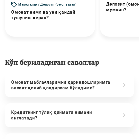
Депозит (омо
Мақолалар / Депозит (омонатлар)
мумкин?
Омонат нима ва уни қандай
тушуниш керак?
Кўп бериладиган саволлар
Омонат маблағларимни қариндошларимга
васият қилиб қолдирсам бўладими?
Кредитнинг тўлиқ қиймати нимани
англатади?