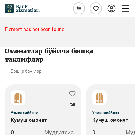
Element has not been found.
Омонатлар бўйича бошқа
таклифлар
Бошқа банклар
Ўзмиллийбанк
Ўзмиллийбанк
Кумуш омонат
Кумуш омонат
0
Муддатсиз
0
Му