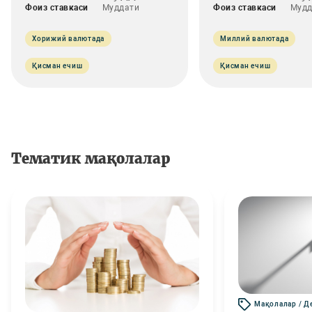
Фоиз ставкаси
Муддати
Фоиз ставкаси
Мудд
Хорижий валютада
Миллий валютада
Қисман ечиш
Қисман ечиш
Тематик мақолалар
Мақолалар / Д