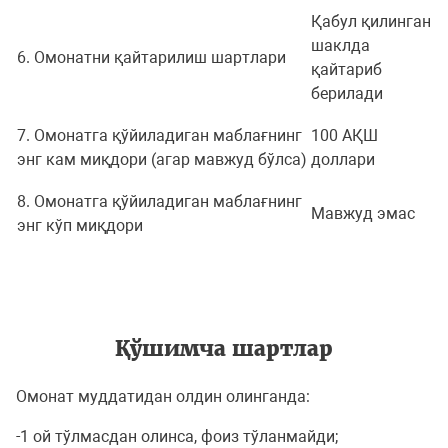
Қабул қилинган
шаклда
6. Омонатни қайтарилиш шартлари
қайтариб
берилади
7. Омонатга қўйиладиган маблағнинг
100 АҚШ
энг кам миқдори (агар мавжуд бўлса)
доллари
8. Омонатга қўйиладиган маблағнинг
Мавжуд эмас
энг кўп миқдори
Қўшимча шартлар
Омонат муддатидан олдин олинганда:
-1 ой тўлмасдан олинса, фоиз тўланмайди;