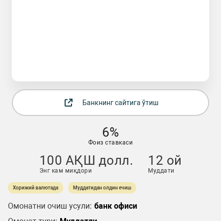
Банкнинг сайтига ўтиш
6%
Фоиз ставкаси
100 АҚШ долл.
12 ой
Энг кам миқдори
Муддати
Хорижий валютада
Муддатидан олдин ечиш
Омонатни очиш усули:
банк офиси