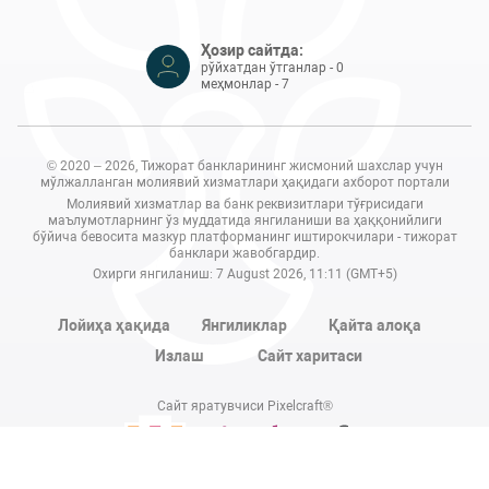
Ҳозир сайтда:
рўйхатдан ўтганлар - 0
меҳмонлар - 7
© 2020 – 2026, Тижорат банкларининг жисмоний шахслар учун
мўлжалланган молиявий хизматлари ҳақидаги ахборот портали
Молиявий хизматлар ва банк реквизитлари тўғрисидаги
маълумотларнинг ўз муддатида янгиланиши ва ҳаққонийлиги
бўйича бевосита мазкур платформанинг иштирокчилари - тижорат
банклари жавобгардир.
Охирги янгиланиш: 7 August 2026, 11:11 (GMT+5)
Лойиҳа ҳақида
Янгиликлар
Қайта алоқа
Излаш
Сайт харитаси
Сайт яратувчиси Pixelcraft®