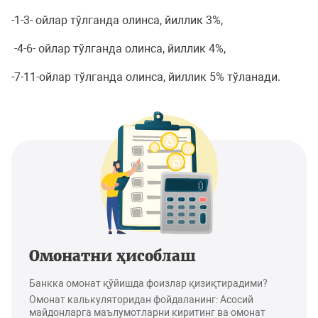
-1-3- ойлар тўлганда олинса, йиллик 3%,
-4-6- ойлар тўлганда олинса, йиллик 4%,
-7-11-ойлар тўлганда олинса, йиллик 5% тўланади.
Омонатни ҳисоблаш
Банкка омонат қўйишда фоизлар қизиқтирадими?
Омонат калькуляторидан фойдаланинг: Асосий
майдонларга маълумотларни киритинг ва омонат