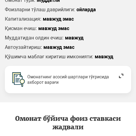
Омонат тури:
Муддатли
Фоизларни тўлаш даврийлиги:
ойларда
Капитализация:
мавжуд эмас
Қисман ечиш:
мавжуд эмас
Муддатидан олдин ечиш:
мавжуд
Автоузайтириш:
мавжуд эмас
Қўшимча маблағ киритиш имконияти:
мавжуд
Омонатнинг асосий шартлари тўғрисида
ахборот варағи
Омонат бўйича фоиз ставкаси
жадвали