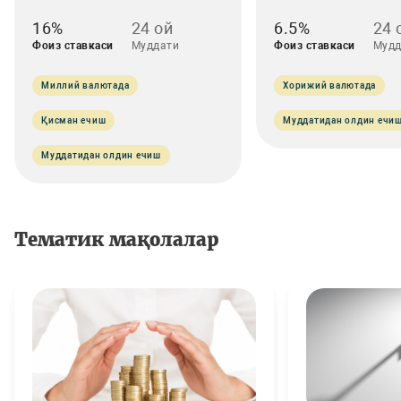
16%
24 ой
6.5%
24 
Фоиз ставкаси
Муддати
Фоиз ставкаси
Мудд
Миллий валютада
Хорижий валютада
Қисман ечиш
Муддатидан олдин ечи
Муддатидан олдин ечиш
Тематик мақолалар