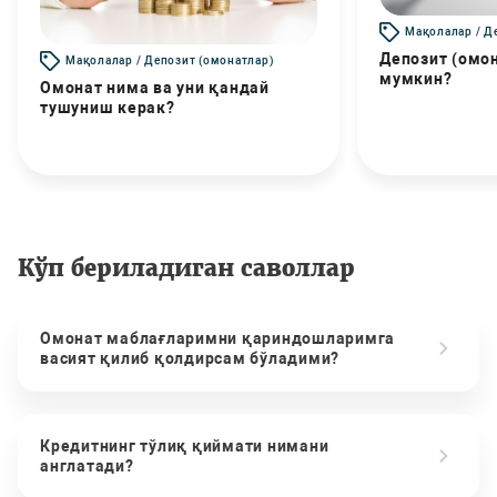
Мақолалар / Д
Депозит (омо
Мақолалар / Депозит (омонатлар)
мумкин?
Омонат нима ва уни қандай
тушуниш керак?
Кўп бериладиган саволлар
Омонат маблағларимни қариндошларимга
васият қилиб қолдирсам бўладими?
Кредитнинг тўлиқ қиймати нимани
англатади?