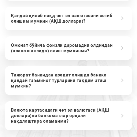
Қандай қилиб нақд чет эл валютасини сотиб
олишим мумкин (АҚШ доллари)?
Омонат бўйича фоизли даромадни олдиндан
(аванс шаклида) олиш мумкинми?
Тижорат банкидан кредит олишда банкка
қандай таъминот турларини тақдим этиш
мумкин?
Валюта картасидаги чет эл валютаси (АҚШ
доллари)ни банкоматлар орқали
нақдлаштира оламанми?