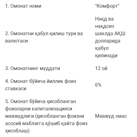
1. Омонат номи
"Комфорт"
Нақд ва
нақдсиз
2. Омонатни қабул қилиш тури ва
шаклда АҚШ
валютаси
долларида
қабул
қилинади
3. Омонатнинг муддати
12 ой
4. Омонат бўйича йиллик фоиз
6%
ставкаси
5. Омонат бўйича ҳисобланган
фоизларни капитализацияси
мавжудлиги (ҳисобланган фоизни
Мавжуд эмас
асосий маблағга қўшиб қайта фоиз
ҳисоблаш)