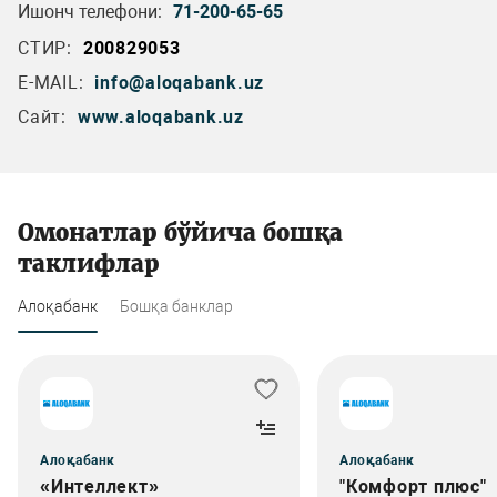
Ишонч телефони:
71-200-65-65
СТИР:
200829053
E-MAIL:
info@aloqabank.uz
Сайт:
www.aloqabank.uz
Омонатлар бўйича бошқа
таклифлар
Алоқабанк
Бошқа банклар
Алоқабанк
Алоқабанк
«Интеллект»
"Комфорт плюс"