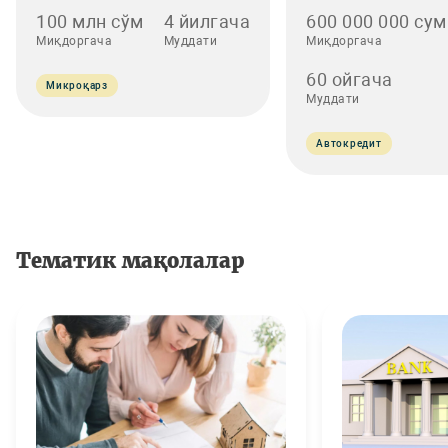
100 млн сўм
4 йилгача
600 000 000 сум
Миқдоргача
Муддати
Миқдоргача
60 ойгача
Микроқарз
Муддати
Автокредит
Тематик мақолалар