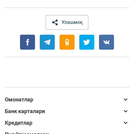
Улашмоқ
Омонатлар
Банк карталари
Кредитлар