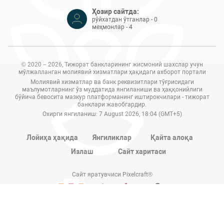
Ҳозир сайтда:
рўйхатдан ўтганлар - 0
меҳмонлар - 4
© 2020 – 2026, Тижорат банкларининг жисмоний шахслар учун
мўлжалланган молиявий хизматлари ҳақидаги ахборот портали
Молиявий хизматлар ва банк реквизитлари тўғрисидаги
маълумотларнинг ўз муддатида янгиланиши ва ҳаққонийлиги
бўйича бевосита мазкур платформанинг иштирокчилари - тижорат
банклари жавобгардир.
Охирги янгиланиш: 7 August 2026, 18:04 (GMT+5)
Лойиҳа ҳақида
Янгиликлар
Қайта алоқа
Излаш
Сайт харитаси
Сайт яратувчиси Pixelcraft®
Сайт 1C-Битриксда ишлайди