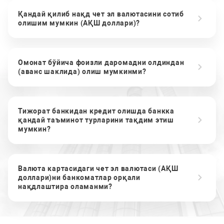
Қандай қилиб нақд чет эл валютасини сотиб
олишим мумкин (АҚШ доллари)?
Омонат бўйича фоизли даромадни олдиндан
(аванс шаклида) олиш мумкинми?
Тижорат банкидан кредит олишда банкка
қандай таъминот турларини тақдим этиш
мумкин?
Валюта картасидаги чет эл валютаси (АҚШ
доллари)ни банкоматлар орқали
нақдлаштира оламанми?