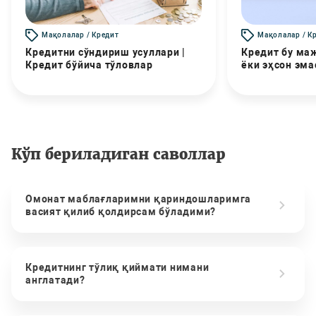
Мақолалар / Кредит
Мақолалар / К
Кредитни сўндириш усуллари |
Кредит бу маж
Кредит бўйича тўловлар
ёки эҳсон эма
Кўп бериладиган саволлар
Омонат маблағларимни қариндошларимга
васият қилиб қолдирсам бўладими?
Кредитнинг тўлиқ қиймати нимани
англатади?