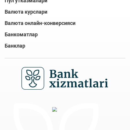
Пул ўтказмалари
Валюта курслари
Валюта онлайн-конверсияси
Банкоматлар
Банклар