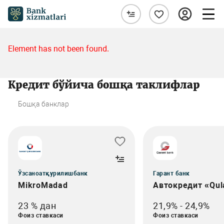
Element has not been found.
Кредит бўйича бошқа таклифлар
Бошқа банклар
Ўзсаноатқурилишбанк
Гарант банк
MikroMadad
Автокредит «Qul
23 % дан
21,9% - 24,9%
Фоиз ставкаси
Фоиз ставкаси