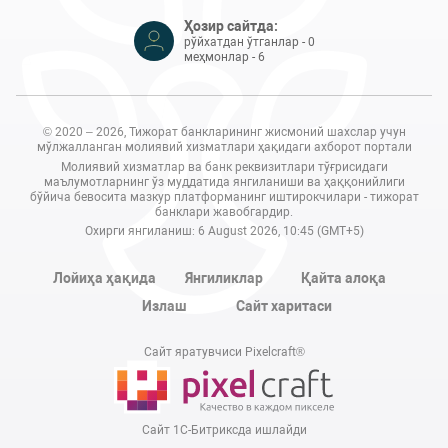
Ҳозир сайтда:
рўйхатдан ўтганлар - 0
меҳмонлар - 6
© 2020 – 2026, Тижорат банкларининг жисмоний шахслар учун
мўлжалланган молиявий хизматлари ҳақидаги ахборот портали
Молиявий хизматлар ва банк реквизитлари тўғрисидаги
маълумотларнинг ўз муддатида янгиланиши ва ҳаққонийлиги
бўйича бевосита мазкур платформанинг иштирокчилари - тижорат
банклари жавобгардир.
Охирги янгиланиш: 6 August 2026, 10:45 (GMT+5)
Лойиҳа ҳақида
Янгиликлар
Қайта алоқа
Излаш
Сайт харитаси
Сайт яратувчиси Pixelcraft®
Сайт 1C-Битриксда ишлайди