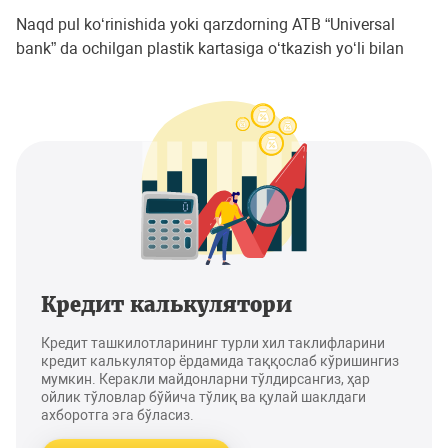
Naqd pul ko‘rinishida yoki qarzdorning ATB “Universal
bank” da ochilgan plastik kartasiga o‘tkazish yo‘li bilan
Кредит калькулятори
Кредит ташкилотларининг турли хил таклифларини
кредит калькулятор ёрдамида таққослаб кўришингиз
мумкин. Керакли майдонларни тўлдирсангиз, ҳар
ойлик тўловлар бўйича тўлиқ ва қулай шаклдаги
ахборотга эга бўласиз.