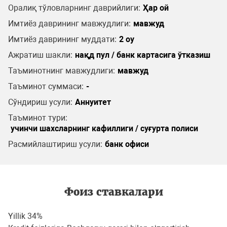
Оралиқ тўловларнинг даврийлиги:
Ҳар ой
Имтиёз даврининг мавжудлиги:
мавжуд
Имтиёз даврининг муддати:
2 oy
Ажратиш шакли:
нақд пул / банк картасига ўтказиш
Таъминотнинг мавжудлиги:
мавжуд
Таъминот суммаси:
-
Сўндириш усули:
Аннуитет
Таъминот тури:
учинчи шахсларнинг кафиллиги / суғурта полиси
Расмийлаштириш усули:
банк офиси
Фоиз ставкалари
Yillik 34%