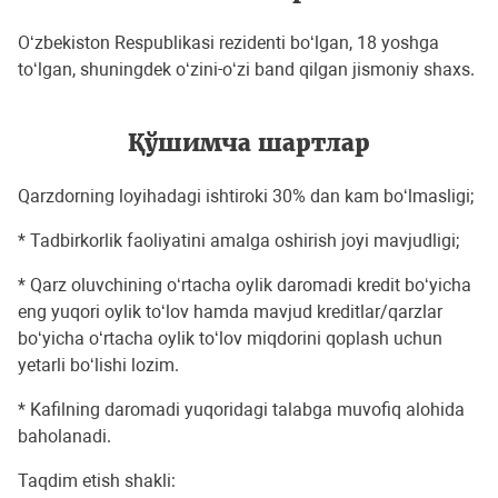
O‘zbekiston Respublikasi rezidenti bo‘lgan, 18 yoshga
to‘lgan, shuningdek o‘zini-o‘zi band qilgan jismoniy shaxs.
Қўшимча шартлар
Qarzdorning loyihadagi ishtiroki 30% dan kam bo‘lmasligi;
* Tadbirkorlik faoliyatini amalga oshirish joyi mavjudligi;
* Qarz oluvchining o‘rtacha oylik daromadi kredit bo‘yicha
eng yuqori oylik to‘lov hamda mavjud kreditlar/qarzlar
bo‘yicha o‘rtacha oylik to‘lov miqdorini qoplash uchun
yetarli bo‘lishi lozim.
* Kafilning daromadi yuqoridagi talabga muvofiq alohida
baholanadi.
Taqdim etish shakli: