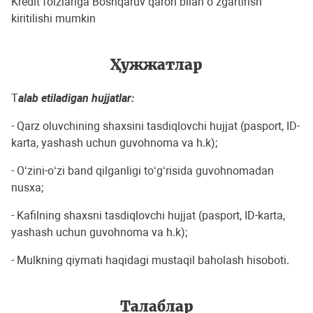
Kredit foizlariga Boshqaruv qarori bilan o‘zgartirish
kiritilishi mumkin
Ҳужжатлар
T
alab etiladigan hujjatlar:
- Qarz oluvchining shaxsini tasdiqlovchi hujjat (pasport, ID-
karta, yashash uchun guvohnoma va h.k);
- O‘zini-o‘zi band qilganligi to‘g‘risida guvohnomadan
nusxa;
- Kafilning shaxsni tasdiqlovchi hujjat (pasport, ID-karta,
yashash uchun guvohnoma va h.k);
- Mulkning qiymati haqidagi mustaqil baholash hisoboti.
Талаблар