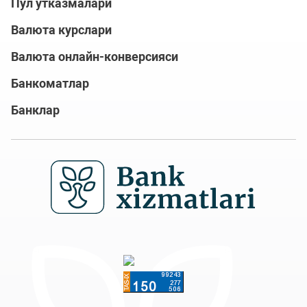
Пул ўтказмалари
Валюта курслари
Валюта онлайн-конверсияси
Банкоматлар
Банклар