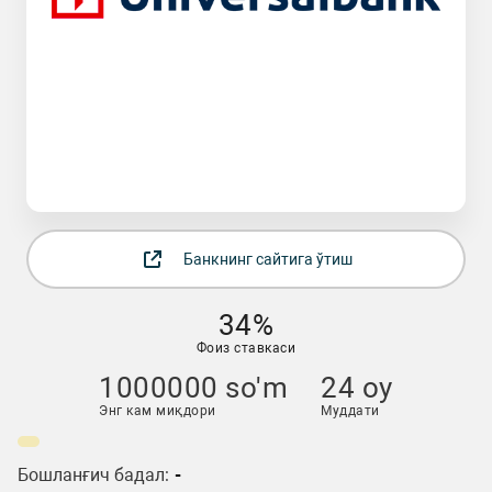
Банкнинг сайтига ўтиш
34%
Фоиз ставкаси
1000000 so'm
24 oy
Энг кам миқдори
Муддати
Бошланғич бадал:
-