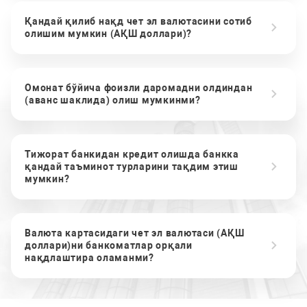
Қандай қилиб нақд чет эл валютасини сотиб
олишим мумкин (АҚШ доллари)?
Омонат бўйича фоизли даромадни олдиндан
(аванс шаклида) олиш мумкинми?
Тижорат банкидан кредит олишда банкка
қандай таъминот турларини тақдим этиш
мумкин?
Валюта картасидаги чет эл валютаси (АҚШ
доллари)ни банкоматлар орқали
нақдлаштира оламанми?