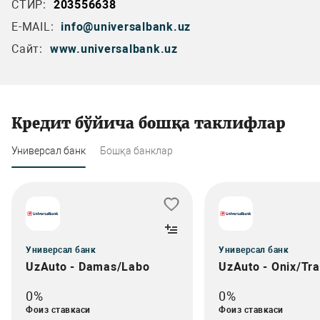
СТИР:
203556638
E-MAIL:
info@universalbank.uz
Сайт:
www.universalbank.uz
Кредит бўйича бошқа таклифлар
Универсал банк
Бошқа банклар
Универсал банк
Универсал банк
UzAuto - Damas/Labo
UzAuto - Onix/Tr
0%
0%
Фоиз ставкаси
Фоиз ставкаси