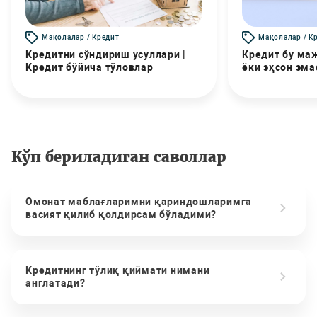
Мақолалар / Кредит
Мақолалар / К
Кредитни сўндириш усуллари |
Кредит бу маж
Кредит бўйича тўловлар
ёки эҳсон эма
Кўп бериладиган саволлар
Омонат маблағларимни қариндошларимга
васият қилиб қолдирсам бўладими?
Кредитнинг тўлиқ қиймати нимани
англатади?