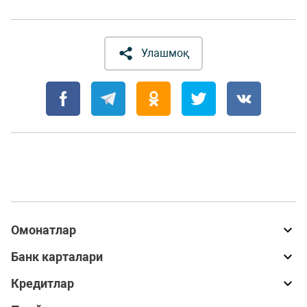
Улашмоқ
Омонатлар
Банк карталари
Кредитлар