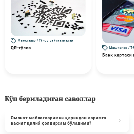
Мақолалар / Тўлов ва ўтказмалар
QR-тўлов
Мақолалар / Т
Банк картаси
Кўп бериладиган саволлар
Омонат маблағларимни қариндошларимга
васият қилиб қолдирсам бўладими?