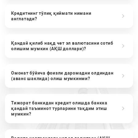
Кредитнинг тўлиқ қиймати нимани
англатади?
Қандай қилиб нақд чет эл валютасини сотиб
олишим мумкин (АҚШ доллари)?
Омонат бўйича фоизли даромадни олдиндан
(аванс шаклида) олиш мумкинми?
Тижорат банкидан кредит олишда банкка
қандай таъминот турларини тақдим этиш
мумкин?