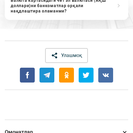
Валюта картасидаги чет эл валютаси (АҚШ
доллари)ни банкоматлар орқали
нақдлаштира оламанми?
Улашмоқ
Омонатлар