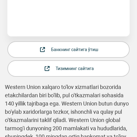
Банкнинг сайтига ўтиш
Тизимнинг сайтига
Western Union xalqaro to'lov xizmatlari bozorida
etakchilardan biri bo'lib, pul o'tkazmalari sohasida
140 yillik tajribaga ega. Western Union butun dunyo
bo'ylab xaridorlarga tezkor, ishonchli va qulay pul
o'tkazmalarini taklif qiladi. Western Union global
tarmog'i dunyoning 200 mamlakati va hududlarida,
shuningdek, 100 mingdan ortiq bankomat va to'lov