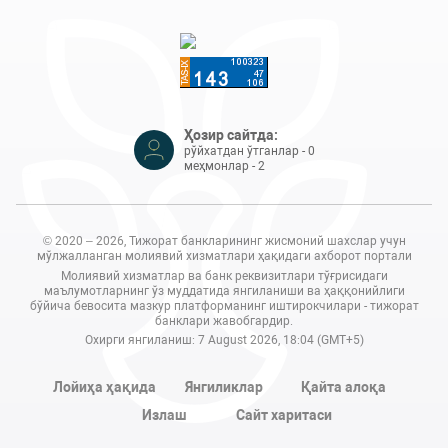
Ҳозир сайтда:
рўйхатдан ўтганлар - 0
меҳмонлар - 2
© 2020 – 2026, Тижорат банкларининг жисмоний шахслар учун
мўлжалланган молиявий хизматлари ҳақидаги ахборот портали
Молиявий хизматлар ва банк реквизитлари тўғрисидаги
маълумотларнинг ўз муддатида янгиланиши ва ҳаққонийлиги
бўйича бевосита мазкур платформанинг иштирокчилари - тижорат
банклари жавобгардир.
Охирги янгиланиш: 7 August 2026, 18:04 (GMT+5)
Лойиҳа ҳақида
Янгиликлар
Қайта алоқа
Излаш
Сайт харитаси