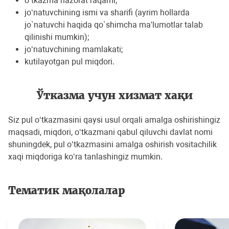
o‘tkazma nazorat raqami;
jo‘natuvchining ismi va sharifi (ayrim hollarda
jo`natuvchi haqida qo`shimcha ma'lumotlar talab
qilinishi mumkin);
jo‘natuvchining mamlakati;
kutilayotgan pul miqdori.
Ўтказма учун хизмат хақи
Siz pul o‘tkazmasini qaysi usul orqali amalga oshirishingiz
maqsadi, miqdori, o‘tkazmani qabul qiluvchi davlat nomi
shuningdek, pul o‘tkazmasini amalga oshirish vositachilik
xaqi miqdoriga ko‘ra tanlashingiz mumkin.
Тематик мақолалар