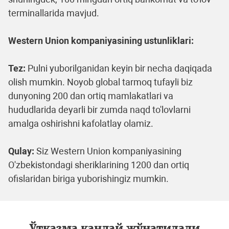
terminallarida mavjud.
Western Union kompaniyasining ustunliklari:
Tez:
Pulni yuborilganidan keyin bir necha daqiqada
olish mumkin. Noyob global tarmoq tufayli biz
dunyoning 200 dan ortiq mamlakatlari va
hududlarida deyarli bir zumda naqd to'lovlarni
amalga oshirishni kafolatlay olamiz.
Qulay:
Siz Western Union kompaniyasining
O'zbekistondagi sheriklarining 1200 dan ortiq
ofislaridan biriga yuborishingiz mumkin.
Ўтказма қандай жўнатилади