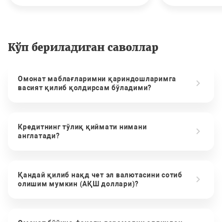
Кўп бериладиган саволлар
Омонат маблағларимни қариндошларимга
васият қилиб қолдирсам бўладими?
Кредитнинг тўлиқ қиймати нимани
англатади?
Қандай қилиб нақд чет эл валютасини сотиб
олишим мумкин (АҚШ доллари)?