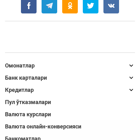
Омонатлар
Банк карталари
Кредитлар
Пул ўтказмалари
Валюта курслари
Валюта онлайн-конверсияси
Банкоматлар