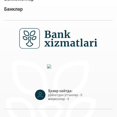
Банклар
Ҳозир сайтда:
рўйхатдан ўтганлар - 0
меҳмонлар - 6