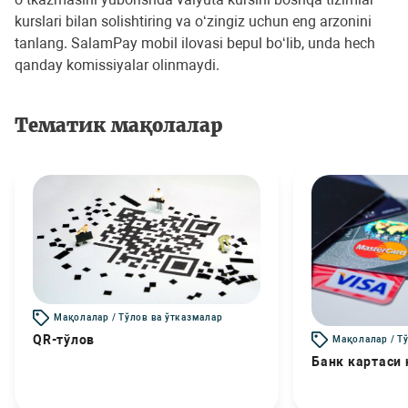
kurslari bilan solishtiring va o‘zingiz uchun eng arzonini
tanlang. SalamPay mobil ilovasi bepul bo‘lib, unda hech
qanday komissiyalar olinmaydi.
Тематик мақолалар
Мақолалар / Тўлов ва ўтказмалар
QR-тўлов
Мақолалар / Т
Банк картаси