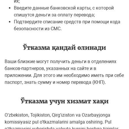
их;
Введите данные банковской карты, с которой
спишутся деньги за оплату перевода;
Подтвердите списание средств при помощи кода
безопасности из СМС.
Ўтказма қандай олинади
Ваши близкие могут получить деньги в отделениях
банков-партнеров, указанных на сайте и в
приложении. Для этого им необходимо иметь при себе
паспорт, знать сумму и номер перевода (КНП).
Ўтказма учун хизмат хақи
O'zbekiston, Tojikiston, Qirg'iziston va Ozarbayjonga
komissiyasiz pul o'tkazmalarini amalga oshiring. Pul
o‘tkazmasini yuborishda valyuta kursini boshqa tizimlar