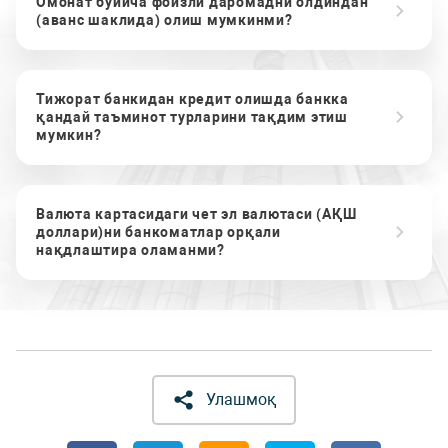
Омонат бўйича фоизли даромадни олдиндан
(аванс шаклида) олиш мумкинми?
Тижорат банкидан кредит олишда банкка
қандай таъминот турларини тақдим этиш
мумкин?
Валюта картасидаги чет эл валютаси (АҚШ
доллари)ни банкоматлар орқали
нақдлаштира оламанми?
Улашмоқ