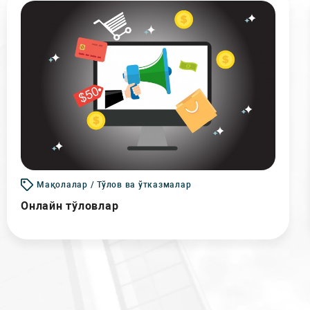
Мақолалар / Тўлов ва ўтказмалар
Онлайн тўловлар