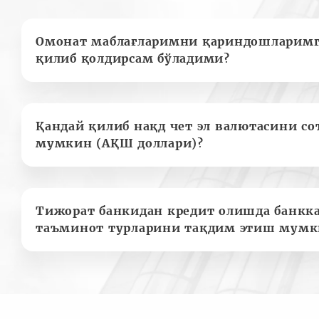
Омонат маблағларимни қариндошларимг
қилиб қолдирсам бўладими?
Қандай қилиб нақд чет эл валютасини с
мумкин (АҚШ доллари)?
Тижорат банкидан кредит олишда банкк
таъминот турларини тақдим этиш мумк