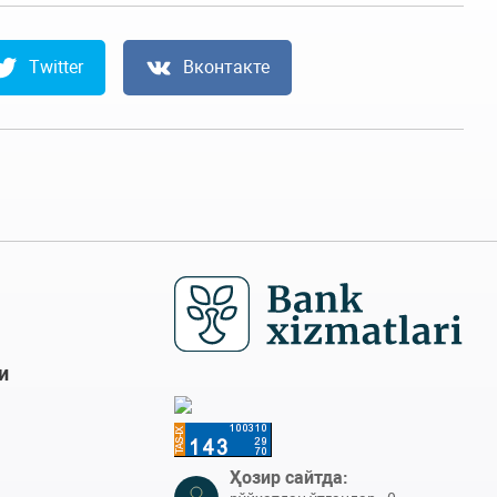
Twitter
Вконтакте
и
Ҳозир сайтда: