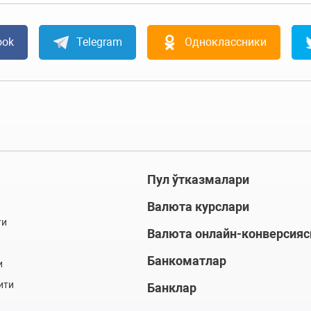
ook
Telegram
Одноклассники
Пул ўтказмалари
Валюта курслари
ти
Валюта онлайн-конверсияс
Банкоматлар
и
ити
Банклар