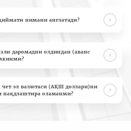
қиймати нимани англатади?
зли даромадни олдиндан (аванс
мкинми?
 чет эл валютаси (АҚШ доллари)ни
и нақдлаштира оламанми?