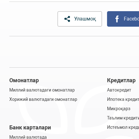
Улашмоқ
Faceb
Омонатлар
Кредитлар
Миллий валютадаги омонатлар
Автокредит
Хорижий валютадаги омонатлар
Ипотека креди
Микроқарз
Таълим кредит
Банк карталари
Истеъмол кред
Миллий валютада