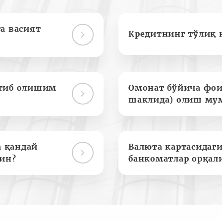
а васият
Кредитнинг тўлиқ 
отиб олишим
Омонат бўйича фои
шаклида) олиш му
а қандай
Валюта картасидаги
ин?
банкоматлар орқал