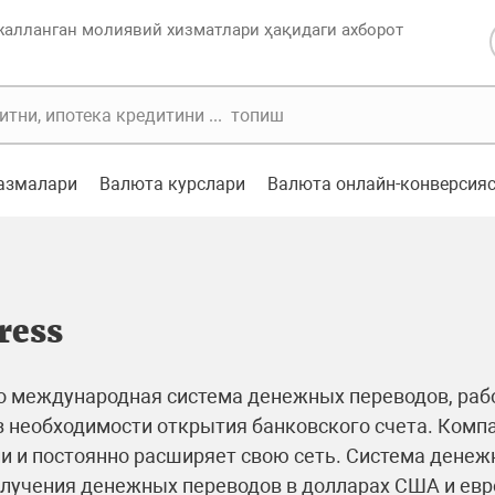
жалланган молиявий хизматлари ҳақидаги ахборот
казмалари
Валюта курслари
Валюта онлайн-конверсия
ress
 это международная система денежных переводов, р
 необходимости открытия банковского счета. Компа
и и постоянно расширяет свою сеть. Система денежн
лучения денежных переводов в долларах США и евро,