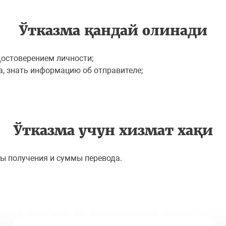
Ўтказма қандай олинади
достоверением личности;
а, знать информацию об отправителе;
Ўтказма учун хизмат хақи
ы получения и суммы перевода.