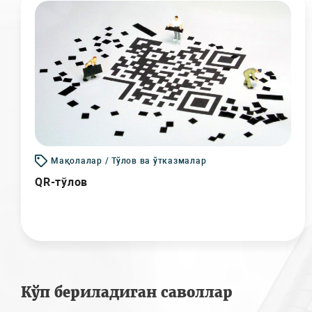
Мақолалар / Тўлов ва ўтказмалар
QR-тўлов
Кўп бериладиган саволлар