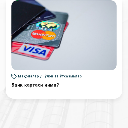
Мақолалар / Тўлов ва ўтказмалар
Банк картаси нима?