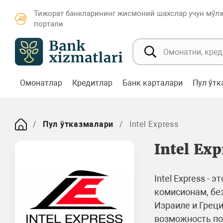
Тижорат банкларининг жисмоний шахслар учун мўл
портали
Омонатлар
Кредитлар
Банк карталари
Пул ўт
Пул ўтказмалари
Intel Express
Intel Exp
Intel Express -
комисионам, без
Израиле и Греци
возможность по