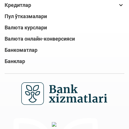
Кредитлар
Пул ўтказмалари
Валюта курслари
Валюта онлайн-конверсияси
Банкоматлар
Банклар