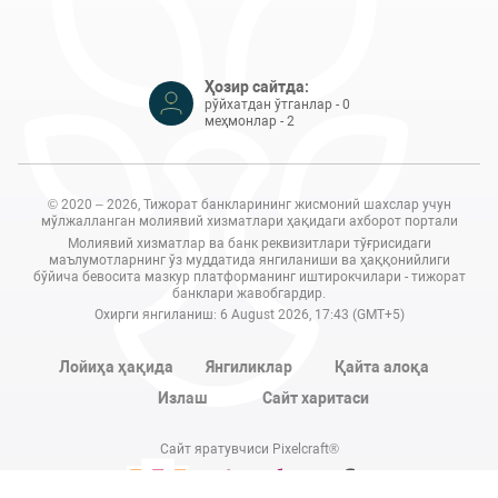
Ҳозир сайтда:
рўйхатдан ўтганлар - 0
меҳмонлар - 2
© 2020 – 2026, Тижорат банкларининг жисмоний шахслар учун
мўлжалланган молиявий хизматлари ҳақидаги ахборот портали
Молиявий хизматлар ва банк реквизитлари тўғрисидаги
маълумотларнинг ўз муддатида янгиланиши ва ҳаққонийлиги
бўйича бевосита мазкур платформанинг иштирокчилари - тижорат
банклари жавобгардир.
Охирги янгиланиш: 6 August 2026, 17:43 (GMT+5)
Лойиҳа ҳақида
Янгиликлар
Қайта алоқа
Излаш
Сайт харитаси
Сайт яратувчиси Pixelcraft®