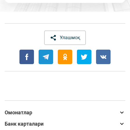
Улашмоқ
Омонатлар
Банк карталари