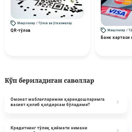
Мақолалар / Тўлов ва ўтказмалар
QR-тўлов
Мақолалар / Т
Банк картаси
Кўп бериладиган саволлар
Омонат маблағларимни қариндошларимга
васият қилиб қолдирсам бўладими?
Кредитнинг тўлиқ қиймати нимани