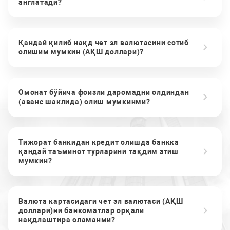
англатади?
Қандай қилиб нақд чет эл валютасини сотиб
олишим мумкин (АҚШ доллари)?
Омонат бўйича фоизли даромадни олдиндан
(аванс шаклида) олиш мумкинми?
Тижорат банкидан кредит олишда банкка
қандай таъминот турларини тақдим этиш
мумкин?
Валюта картасидаги чет эл валютаси (АҚШ
доллари)ни банкоматлар орқали
нақдлаштира оламанми?