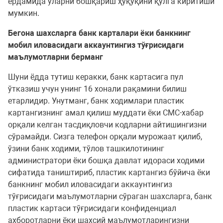
ёрдамида уларни бошқариш ҳуқуқини қўлга киритиши
мумкин.
Бегона шахсларга банк карталари ёки банкнинг
мобил иловасидаги аккаунтингиз тўғрисидаги
маълумотларни берманг
Шуни ёдда тутиш керакки, банк картасига пул
ўтказиш учун унинг 16 хонали рақамини билиш
етарлидир. Унутманг, банк ходимлари пластик
картангизнинг амал қилиш муддати ёки СМС-хабар
орқали келган тасдиқловчи кодларни айтишингизни
сўрамайди. Сизга телефон орқали мурожаат қилиб,
ўзини банк ходими, тўлов ташкилотининг
администратори ёки бошқа давлат идораси ходими
сифатида таништириб, пластик картангиз бўйича ёки
банкнинг мобил иловасидаги аккаунтингиз
тўғрисидаги маълумотларни сўраган шахсларга, банк
пластик картаси тўғрисидаги конфиденциал
ахборотларни ёки шахсий маълумотларингизни