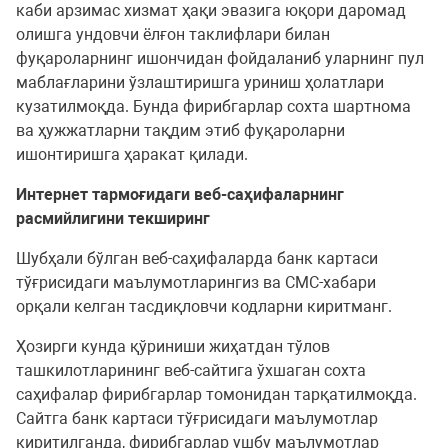
каби арзимас хизмат ҳақи эвазига юқори даромад
олишга ундовчи ёлғон таклифлари билан
фуқароларнинг ишончидан фойдаланиб уларнинг пул
маблағларини ўзлаштиришга уриниш ҳолатлари
кузатилмоқда. Бунда фирибгарлар сохта шартнома
ва ҳужжатларни тақдим этиб фуқароларни
ишонтиришга ҳаракат қилади.
Интернет тармоғидаги веб-саҳифаларнинг
расмийлигини текширинг
Шубҳали бўлган веб-саҳифаларда банк картаси
тўғрисидаги маълумотларингиз ва СМС-хабари
орқали келган тасдиқловчи кодларни киритманг.
Ҳозирги кунда қўриниши жиҳатдан тўлов
ташкилотларининг веб-сайтига ўхшаган сохта
саҳифалар фирибгарлар томонидан тарқатилмоқда.
Сайтга банк картаси тўғрисидаги маълумотлар
киритилганда, фирибгарлар ушбу маълумотлар