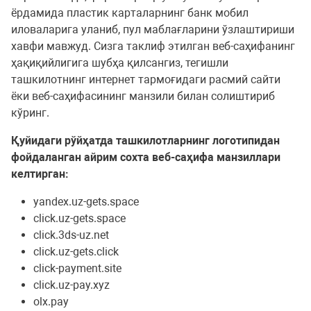
ёрдамида пластик карталарнинг банк мобил
иловаларига уланиб, пул маблағларини ўзлаштириши
хавфи мавжуд. Сизга таклиф этилган веб-саҳифанинг
ҳақиқийлигига шубҳа қилсангиз, тегишли
ташкилотнинг интернет тармоғидаги расмий сайти
ёки веб-саҳифасининг манзили билан солиштириб
кўринг.
Қуйидаги рўйҳатда ташкилотларнинг логотипидан
фойдаланган айрим
сохта
веб-саҳифа манзиллари
келтирган:
yandex.uz-gets.space
click.uz-gets.space
click.3ds-uz.net
click.uz-gets.click
click-payment.site
click.uz-pay.xyz
olx.pay