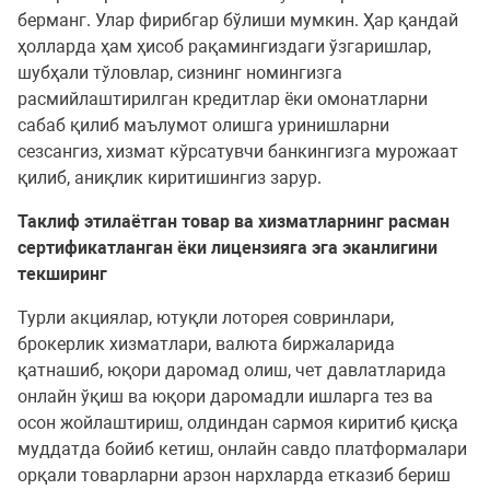
берманг. Улар фирибгар бўлиши мумкин. Ҳар қандай
ҳолларда ҳам ҳисоб рақамингиздаги ўзгаришлар,
шубҳали тўловлар, сизнинг номингизга
расмийлаштирилган кредитлар ёки омонатларни
сабаб қилиб маълумот олишга уринишларни
сезсангиз, хизмат кўрсатувчи банкингизга мурожаат
қилиб, аниқлик киритишингиз зарур.
Таклиф этилаётган товар ва хизматларнинг расман
сертификатланган ёки лицензияга эга эканлигини
текширинг
Турли акциялар, ютуқли лоторея совринлари,
брокерлик хизматлари, валюта биржаларида
қатнашиб, юқори даромад олиш, чет давлатларида
онлайн ўқиш ва юқори даромадли ишларга тез ва
осон жойлаштириш, олдиндан сармоя киритиб қисқа
муддатда бойиб кетиш, онлайн савдо платформалари
орқали товарларни арзон нархларда етказиб бериш