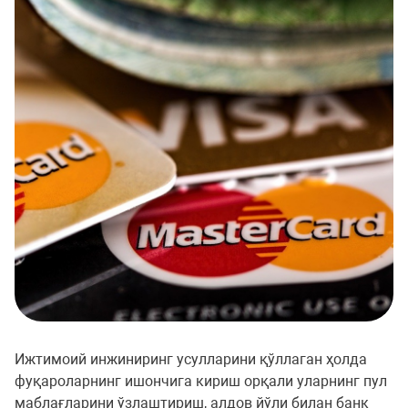
Ижтимоий инжиниринг усулларини қўллаган ҳолда
фуқароларнинг ишончига кириш орқали уларнинг пул
маблағларини ўзлаштириш, алдов йўли билан банк