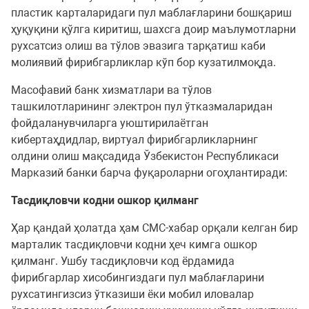
пластик карталаридаги пул маблағларини бошқариш
ҳуқуқини қўлга киритиш, шахсга доир маълумотларни
рухсатсиз олиш ва тўлов эвазига тарқатиш каби
молиявий фирибгарликлар кўп бор кузатилмоқда.
Масофавий банк хизматлари ва тўлов
ташкилотларининг электрон пул ўтказмаларидан
фойдаланувчиларга уюштирилаётган
кибертаҳдидлар, виртуал фирибгарликларнинг
олдини олиш мақсадида Ўзбекистон Республикаси
Марказий банки барча фуқароларни огоҳлантиради:
Тасдиқловчи кодни ошкор қилманг
Ҳар қандай ҳолатда ҳам СМС-хабар орқали келган бир
марталик тасдиқловчи кодни ҳеч кимга ошкор
қилманг. Ушбу тасдиқловчи код ёрдамида
фирибгарлар хисобингиздаги пул маблағларини
рухсатингизсиз ўтказиши ёки мобил иловалар