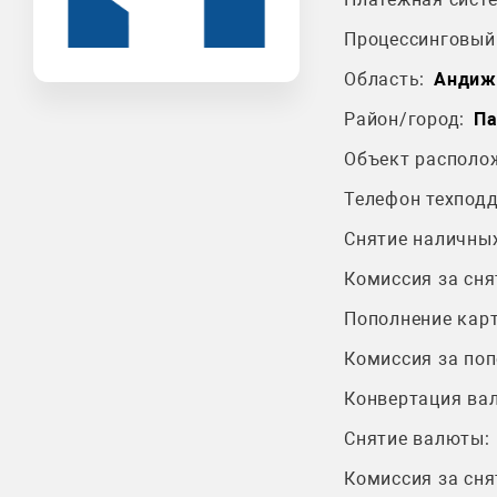
Процессинговый 
Область:
Андиж
Район/город:
Па
Объект располо
Телефон техпод
Снятие наличных
Комиссия за сня
Пополнение карт
Комиссия за поп
Конвертация ва
Снятие валюты:
Комиссия за сня