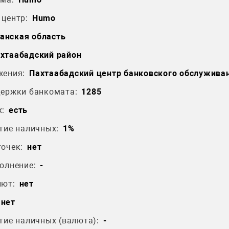
центр:
Humo
анская область
хтаабадский район
жения:
Пахтаабадский центр банковского обслужива
держки банкомата:
1285
:
есть
тие наличных:
1%
очек:
нет
олнение:
-
лют:
нет
нет
тие наличных (валюта):
-