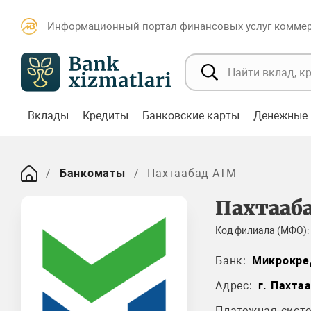
Информационный портал финансовых услуг коммерч
Вклады
Кредиты
Банковские карты
Денежные 
Банкоматы
Пахтаабад ATM
Пахтааб
Код филиала (МФО):
Банк:
Микрокре
Адрес:
г. Пахта
Платежная систе