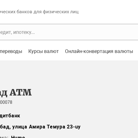
еских банков для физических лиц
переводы
Курсы валют
Онлайн-конвертация валюты
ад ATM
 00078
дитбанк
абад, улица Амира Темура 23-uy
ма:
Humo