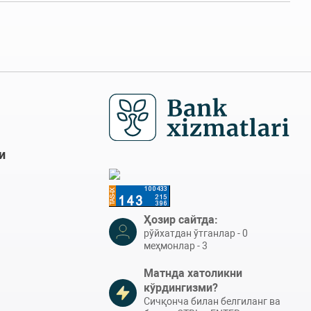
и
Ҳозир сайтда:
рўйхатдан ўтганлар - 0
меҳмонлар - 3
Матнда хатоликни
кўрдингизми?
Сичқонча билан белгиланг ва