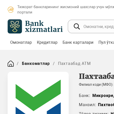
Тижорат банкларининг жисмоний шахслар учун мўл
портали
Омонатлар
Кредитлар
Банк карталари
Пул ўт
Банкоматлар
Пахтаабад ATM
Пахтааб
Филиал коди (МФО):
Банк:
Микрокре
Манзил:
Пахтао
Тўлов тизими:
H