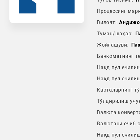
Процессинг марк
Вилоят:
Андижо
Туман/шаҳар:
П
Жойлашуви:
Пах
Банкоматнинг т
Нақд пул ечилиш
Нақд пул ечилиш
Карталарнинг т
Тўлдирилиш учу
Валюта конверт
Валютани ечиб 
Нақд пул ечилиш