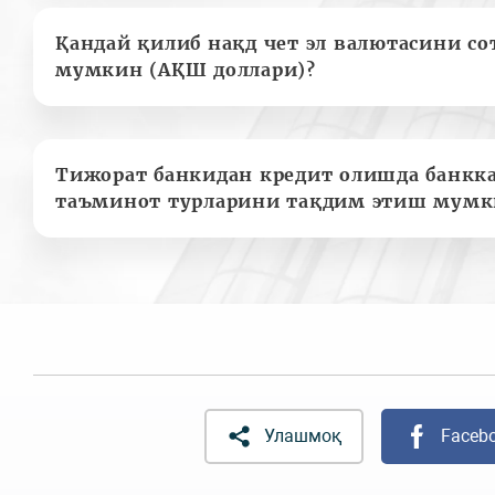
Қандай қилиб нақд чет эл валютасини с
мумкин (АҚШ доллари)?
Тижорат банкидан кредит олишда банкк
таъминот турларини тақдим этиш мумк
Улашмоқ
Faceb