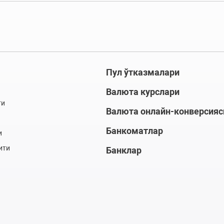
Пул ўтказмалари
Валюта курслари
ти
Валюта онлайн-конверсияс
Банкоматлар
и
ити
Банклар