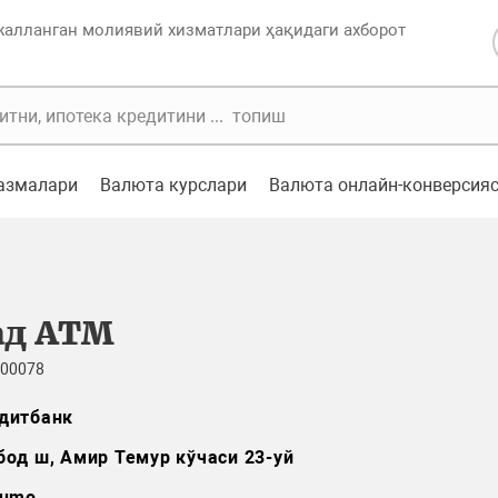
жалланган молиявий хизматлари ҳақидаги ахборот
казмалари
Валюта курслари
Валюта онлайн-конверсия
ад ATM
 00078
дитбанк
бод ш, Амир Темур кўчаси 23-уй
umo