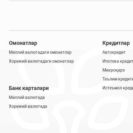
Омонатлар
Кредитлар
Миллий валютадаги омонатлар
Автокредит
Хорижий валютадаги омонатлар
Ипотека креди
Микроқарз
Таълим кредит
Банк карталари
Истеъмол кред
Миллий валютада
Хорижий валютада