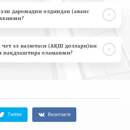
зли даромадни олдиндан (аванс
мкинми?
 чет эл валютаси (АҚШ доллари)ни
и нақдлаштира оламанми?
Twitter
Вконтакте