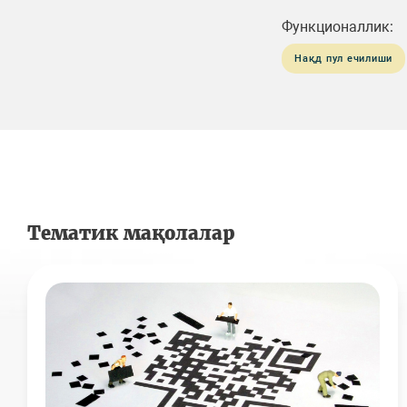
Функционаллик:
Нақд пул ечилиши
Тематик мақолалар