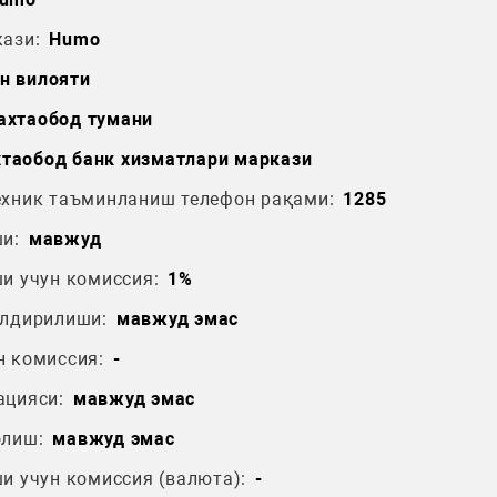
ази:
Humo
н вилояти
ахтаобод тумани
таобод банк хизматлари маркази
ехник таъминланиш телефон рақами:
1285
и:
мавжуд
и учун комиссия:
1%
ўлдирилиши:
мавжуд эмас
н комиссия:
-
ацияси:
мавжуд эмас
олиш:
мавжуд эмас
и учун комиссия (валюта):
-