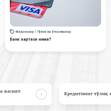
Мақолалар / Тўлов ва ўтказмалар
Банк картаси нима?
а васият
Кредитнинг тўлиқ 