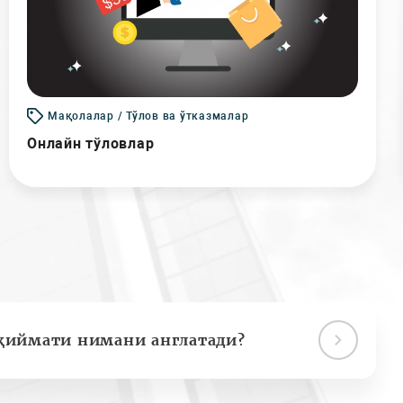
Мақолалар / Тўлов ва ўтказмалар
Онлайн тўловлар
қиймати нимани англатади?