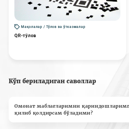
Мақолалар / Тўлов ва ўтказмалар
QR-тўлов
Кўп бериладиган саволлар
Омонат маблағларимни қариндошларимг
қилиб қолдирсам бўладими?