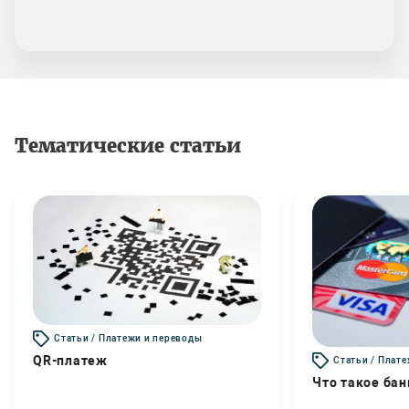
Тематические статьи
Статьи / Платежи и переводы
QR-платеж
Статьи / Плат
Что такое бан