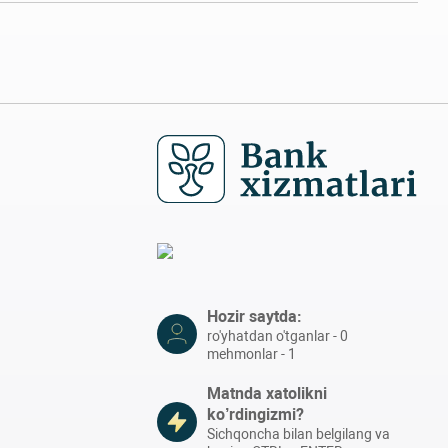
Hozir saytda:
ro'yhatdan o'tganlar - 0
mehmonlar - 1
Matnda xatolikni
ko’rdingizmi?
Sichqoncha bilan belgilang va