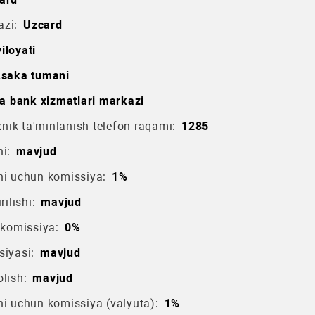
azi:
Uzcard
iloyati
saka tumani
a bank xizmatlari markazi
ik ta'minlanish telefon raqami:
1285
i:
mavjud
hi uchun komissiya:
1%
rilishi:
mavjud
 komissiya:
0%
siyasi:
mavjud
lish:
mavjud
hi uchun komissiya (valyuta):
1%