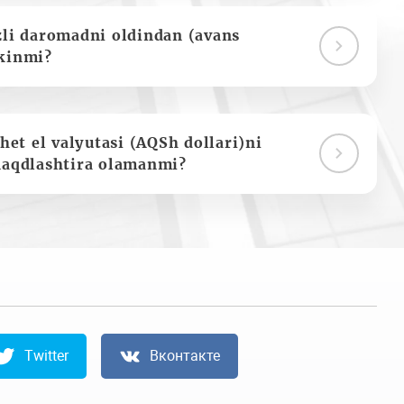
zli daromadni oldindan (avans
kinmi?
het el valyutasi (AQSh dollari)ni
naqdlashtira olamanmi?
Twitter
Вконтакте