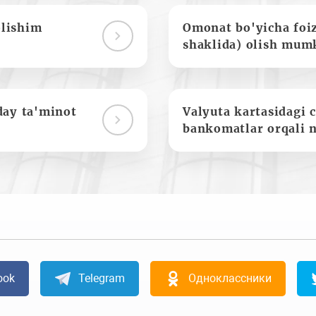
olishim
Omonat bo'yicha foi
shaklida) olish mum
day ta'minot
Valyuta kartasidagi c
bankomatlar orqali 
ook
Telegram
Одноклассники