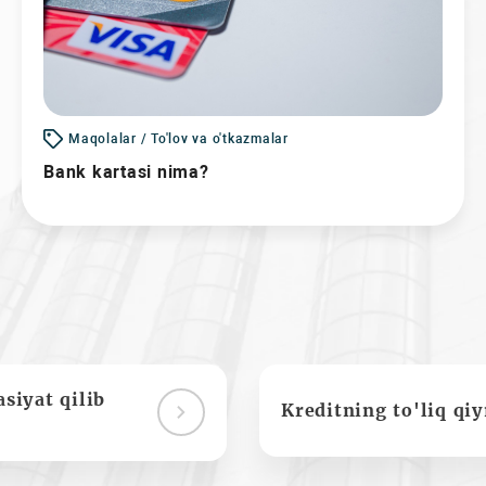
Maqolalar / To'lov va o'tkazmalar
Bank kartasi nima?
siyat qilib
Kreditning to'liq qi