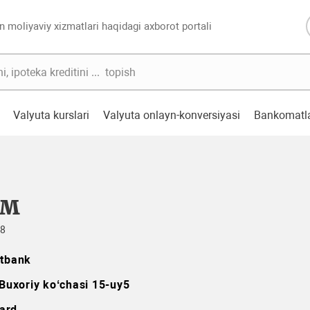
n moliyaviy xizmatlari haqidagi axborot portali
Valyuta kurslari
Valyuta onlayn-konversiyasi
Bankomatl
TM
78
itbank
 Buxoriy koʻchasi 15-uy5
ard