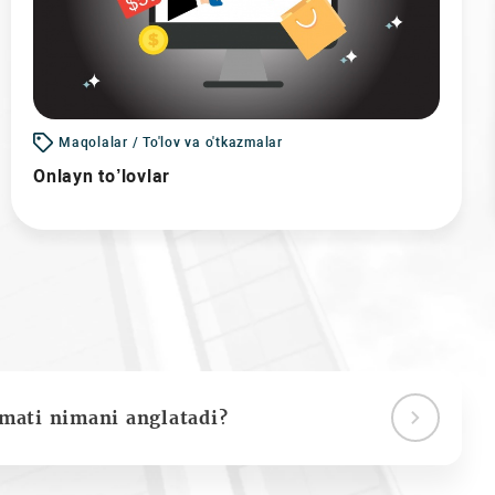
Maqolalar / To'lov va o'tkazmalar
Onlayn to’lovlar
ymati nimani anglatadi?