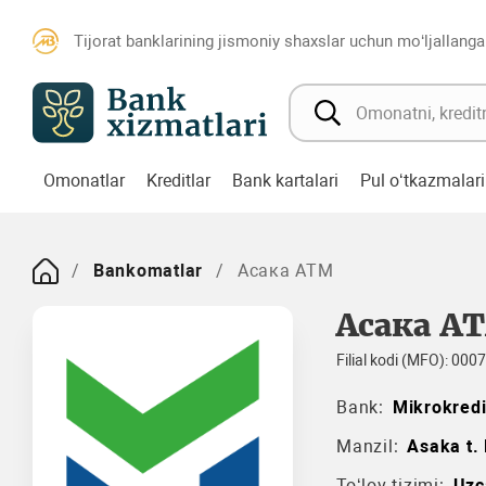
Tijorat banklarining jismoniy shaxslar uchun mo‘ljallanga
Omonatlar
Kreditlar
Bank kartalari
Pul o‘tkazmalari
Bankomatlar
Асака ATM
Асака A
Filial kodi (MFO): 000
Bank:
Mikrokred
Manzil:
Asaka t.
To‘lov tizimi:
Uzc