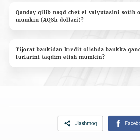
Qanday qilib naqd chet el valyutasini sotib 
mumkin (AQSh dollari)?
Tijorat bankidan kredit olishda bankka qan
turlarini taqdim etish mumkin?
Ulashmoq
Faceb