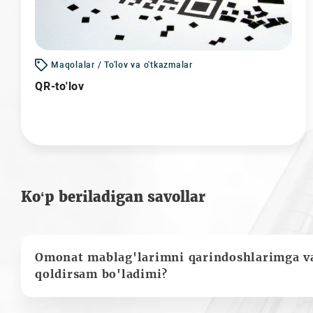
Maqolalar / To'lov va o'tkazmalar
QR-to'lov
Ko‘p beriladigan savollar
Omonat mablag'larimni qarindoshlarimga va
qoldirsam bo'ladimi?