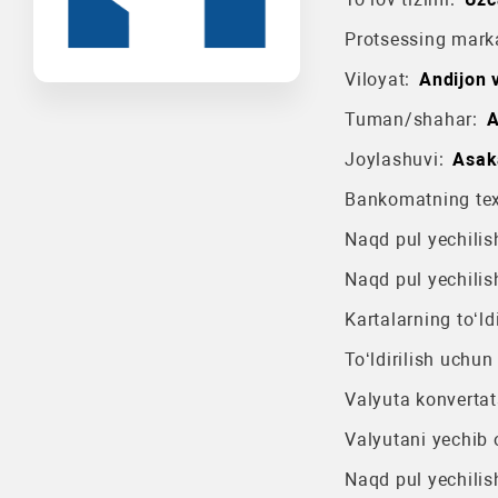
Protsessing mark
Viloyat:
Andijon v
Tuman/shahar:
A
Joylashuvi:
Asak
Bankomatning texn
Naqd pul yechilish
Naqd pul yechilis
Kartalarning to‘ldi
To‘ldirilish uchun
Valyuta konvertat
Valyutani yechib o
Naqd pul yechilis