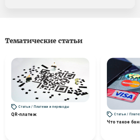
Тематические статьи
Статьи / Платежи и переводы
QR-платеж
Статьи / Плат
Что такое бан