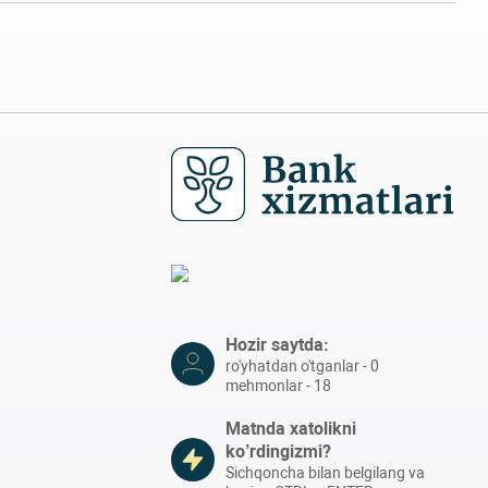
Hozir saytda:
ro'yhatdan o'tganlar - 0
mehmonlar - 18
Matnda xatolikni
ko’rdingizmi?
Sichqoncha bilan belgilang va