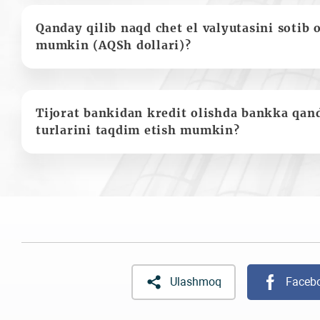
Qanday qilib naqd chet el valyutasini sotib 
mumkin (AQSh dollari)?
Tijorat bankidan kredit olishda bankka qan
turlarini taqdim etish mumkin?
Ulashmoq
Faceb