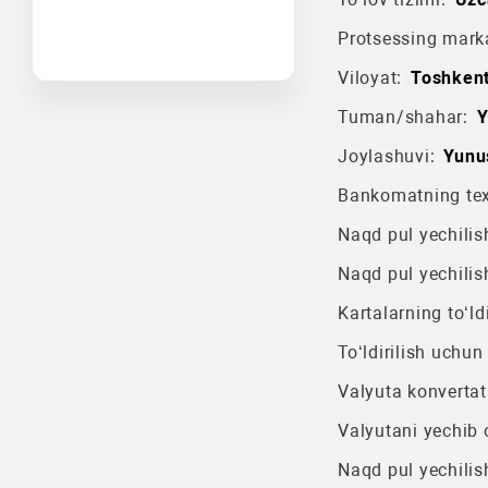
Protsessing mark
Viloyat:
Toshkent
Tuman/shahar:
Y
Joylashuvi:
Yunu
Bankomatning texn
Naqd pul yechilish
Naqd pul yechilis
Kartalarning to‘ldi
To‘ldirilish uchun
Valyuta konvertat
Valyutani yechib o
Naqd pul yechilis