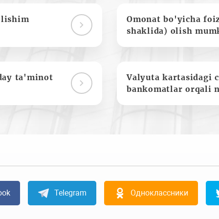
olishim
Omonat bo'yicha foi
shaklida) olish mum
day ta'minot
Valyuta kartasidagi c
bankomatlar orqali 
ook
Telegram
Одноклассники