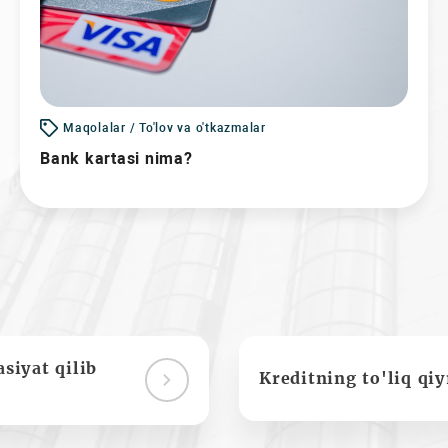
Maqolalar / To'lov va o'tkazmalar
Bank kartasi nima?
siyat qilib
Kreditning to'liq qi