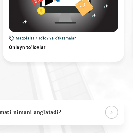
Maqolalar / To'lov va o'tkazmalar
Onlayn to’lovlar
ymati nimani anglatadi?