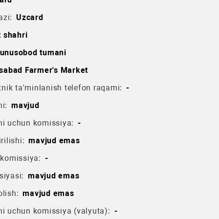
azi:
Uzcard
 shahri
unusobod tumani
sabad Farmer's Market
ik ta'minlanish telefon raqami:
-
i:
mavjud
hi uchun komissiya:
-
rilishi:
mavjud emas
 komissiya:
-
siyasi:
mavjud emas
lish:
mavjud emas
hi uchun komissiya (valyuta):
-