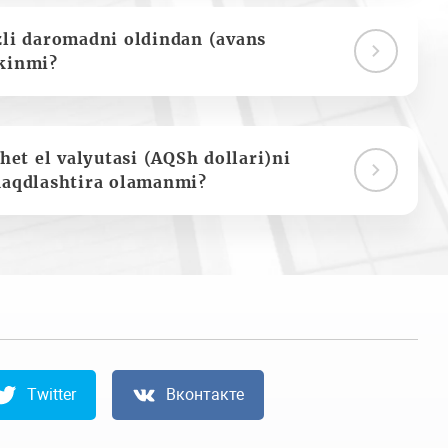
zli daromadni oldindan (avans
kinmi?
het el valyutasi (AQSh dollari)ni
naqdlashtira olamanmi?
Twitter
Вконтакте