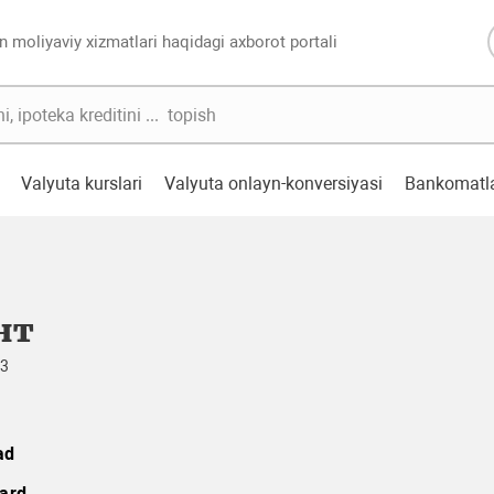
n moliyaviy xizmatlari haqidagi axborot portali
Valyuta kurslari
Valyuta onlayn-konversiyasi
Bankomatl
нт
23
ad
ard