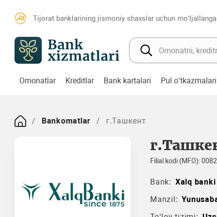
Tijorat banklarining jismoniy shaxslar uchun mo‘ljallanga
Omonatlar
Kreditlar
Bank kartalari
Pul o‘tkazmalari
Bankomatlar
г.Ташкент
г.Ташке
Filial kodi (MFO): 008
Bank:
Xalq banki
Manzil:
Yunusab
To‘lov tizimi:
Uzc