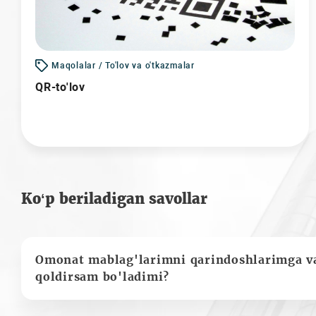
Maqolalar / To'lov va o'tkazmalar
QR-to'lov
Ko‘p beriladigan savollar
Omonat mablag'larimni qarindoshlarimga va
qoldirsam bo'ladimi?