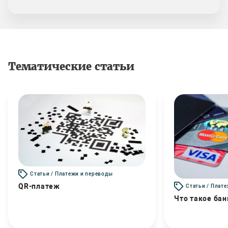
Тематические статьи
Статьи / Платежи и переводы
QR-платеж
Статьи / Плат
Что такое бан