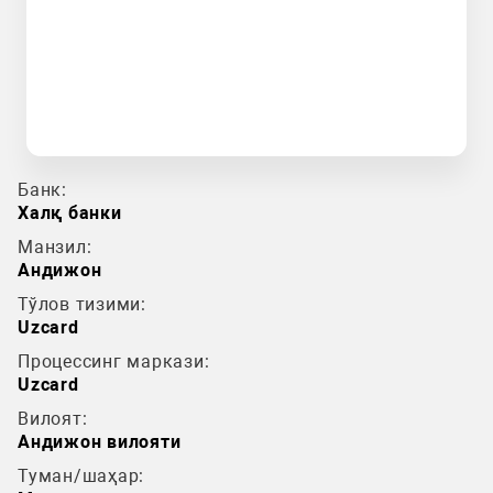
Банк:
Халқ банки
Манзил:
Андижон
Тўлов тизими:
Uzcard
Процессинг маркази:
Uzcard
Вилоят:
Андижон вилояти
Туман/шаҳар: