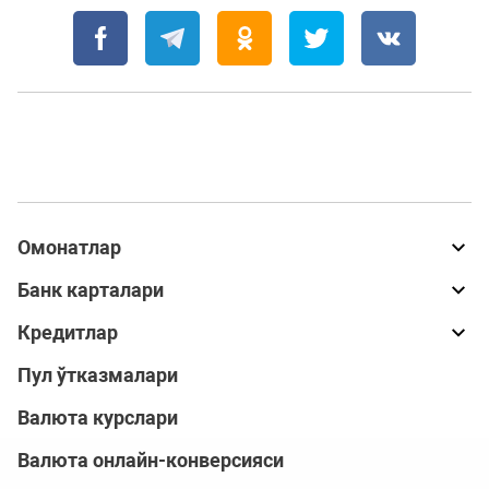
Омонатлар
Банк карталари
Кредитлар
Пул ўтказмалари
Валюта курслари
Валюта онлайн-конверсияси