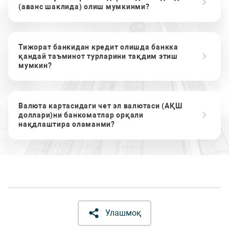
(аванс шаклида) олиш мумкинми?
Тижорат банкидан кредит олишда банкка
қандай таъминот турларини тақдим этиш
мумкин?
Валюта картасидаги чет эл валютаси (АҚШ
доллари)ни банкоматлар орқали
нақдлаштира оламанми?
Улашмоқ