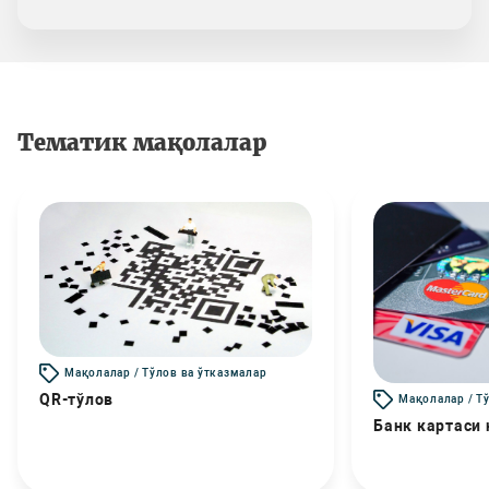
Тематик мақолалар
Мақолалар / Тўлов ва ўтказмалар
QR-тўлов
Мақолалар / Т
Банк картаси