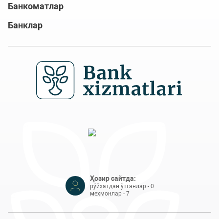
Банкоматлар
Банклар
Ҳозир сайтда:
рўйхатдан ўтганлар - 0
меҳмонлар - 7