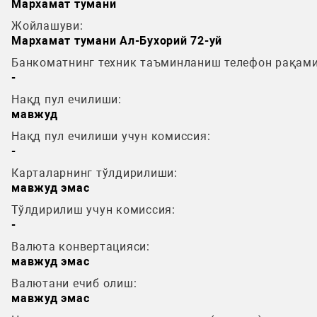
Мархамат тумани
Жойлашуви:
Мархамат тумани Ал-Бухорий 72-уй
Банкоматнинг техник таъминланиш телефон рақами
-
Нақд пул ечилиши:
мавжуд
Нақд пул ечилиши учун комиссия:
-
Карталарнинг тўлдирилиши:
мавжуд эмас
Тўлдирилиш учун комиссия:
-
Валюта конвертацияси:
мавжуд эмас
Валютани ечиб олиш:
мавжуд эмас