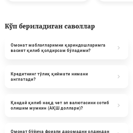
Кўп бериладиган саволлар
Омонат маблағларимни қариндошларимга
васият қилиб қолдирсам бўладими?
Кредитнинг тўлиқ қиймати нимани
англатади?
Қандай қилиб нақд чет эл валютасини сотиб
олишим мумкин (АҚШ доллари)?
Омонат бўйича фоизли даромадни олдиндан