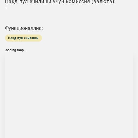
Нақд пул ечилиши учун комиссия (валюта):
-
Функционаллик:
Нақд пул ечилиши
loading map...