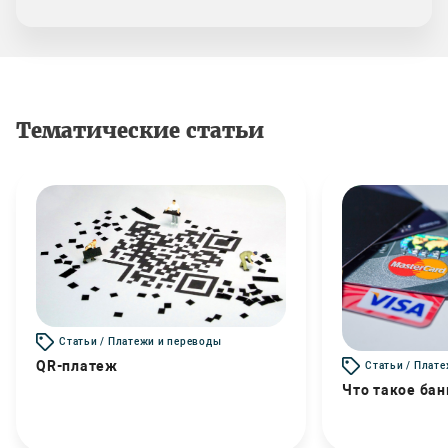
Тематические статьи
Статьи / Платежи и переводы
QR-платеж
Статьи / Плат
Что такое бан