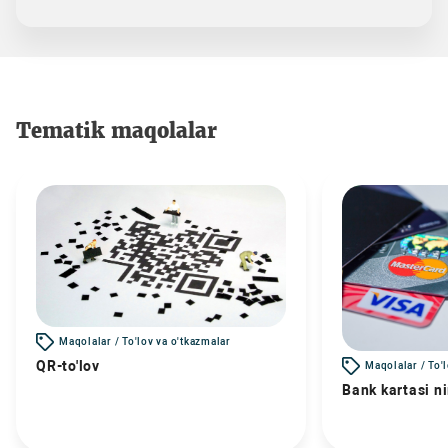
Tematik maqolalar
Maqolalar / To'lov va o'tkazmalar
QR-to'lov
Maqolalar / To'
Bank kartasi n