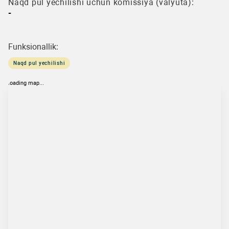
Naqd pul yechilishi uchun komissiya (valyuta):
-
Funksionallik:
Naqd pul yechilishi
loading map...