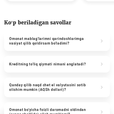
Ko‘p beriladigan savollar
Omonat mablag'larimni qarindoshlarimga
vasiyat qilib qoldirsam bo'ladimi?
Kreditning to'liq qiymati nimani anglatadi?
Qanday qilib naqd chet el valyutasini sotib
olishim mumkin (AQSh dollari)?
Omonat bo'yicha foizli daromadni oldindan