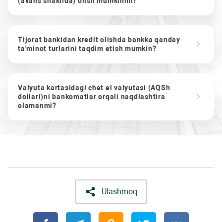
(avans shaklida) olish mumkinmi?
Tijorat bankidan kredit olishda bankka qanday
ta'minot turlarini taqdim etish mumkin?
Valyuta kartasidagi chet el valyutasi (AQSh
dollari)ni bankomatlar orqali naqdlashtira
olamanmi?
Ulashmoq