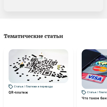
Тематические статьи
Статьи / Платежи и переводы
QR-платеж
Статьи / Плат
Что такое бан