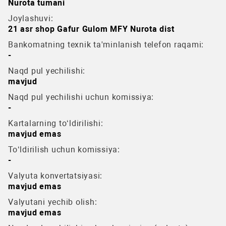
Nurota tumani
Joylashuvi:
21 asr shop Gafur Gulom MFY Nurota dist
Bankomatning texnik ta'minlanish telefon raqami:
-
Naqd pul yechilishi:
mavjud
Naqd pul yechilishi uchun komissiya:
-
Kartalarning to‘ldirilishi:
mavjud emas
To‘ldirilish uchun komissiya:
-
Valyuta konvertatsiyasi:
mavjud emas
Valyutani yechib olish:
mavjud emas