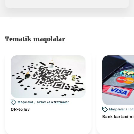
Tematik maqolalar
Maqolalar / To'lov va o'tkazmalar
QR-to'lov
Maqolalar / To'
Bank kartasi n