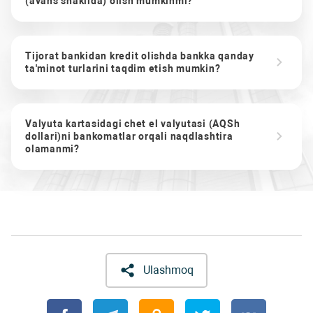
(avans shaklida) olish mumkinmi?
Tijorat bankidan kredit olishda bankka qanday
ta'minot turlarini taqdim etish mumkin?
Valyuta kartasidagi chet el valyutasi (AQSh
dollari)ni bankomatlar orqali naqdlashtira
olamanmi?
Ulashmoq