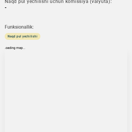
Naqd pul yechilishi uchun komissiya (valyuta):
-
Funksionallik:
Naqd pul yechilishi
loading map...