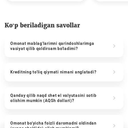
Ko‘p beriladigan savollar
Omonat mablag'larimni qarindoshlarimga
vasiyat qilib qoldirsam bo'ladimi?
Kreditning to'liq qiymati nimani anglatadi?
Qanday qilib naqd chet el valyutasini sotib
olishim mumkin (AQSh dollari)?
Omonat bo'yicha foizli daromadni oldindan