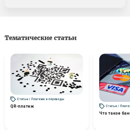
Тематические статьи
Статьи / Платежи и переводы
QR-платеж
Статьи / Плат
Что такое бан