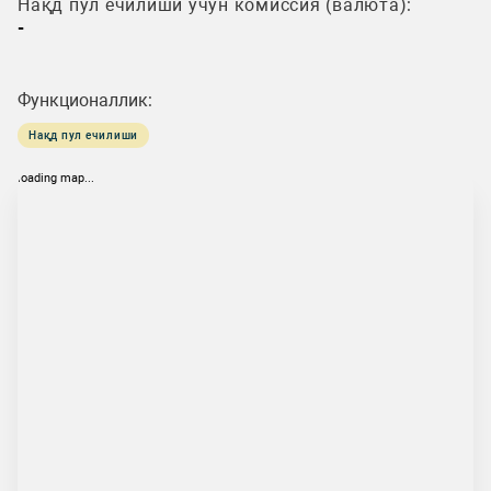
Нақд пул ечилиши учун комиссия (валюта):
-
Функционаллик:
Нақд пул ечилиши
loading map...