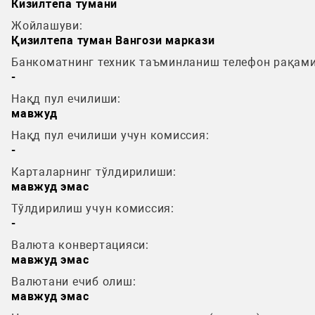
Кизилтепа тумани
Жойлашуви:
Қизилтепа туман Вангози маркази
Банкоматнинг техник таъминланиш телефон рақами
-
Нақд пул ечилиши:
мавжуд
Нақд пул ечилиши учун комиссия:
-
Карталарнинг тўлдирилиши:
мавжуд эмас
Тўлдирилиш учун комиссия:
-
Валюта конвертацияси:
мавжуд эмас
Валютани ечиб олиш:
мавжуд эмас