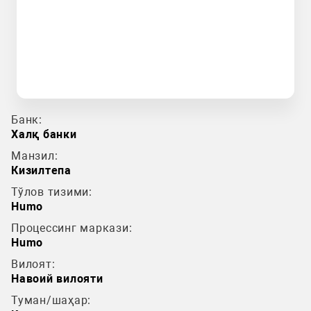
Банк:
Халқ банки
Манзил:
Кизилтепа
Тўлов тизими:
Humo
Процессинг маркази:
Humo
Вилоят:
Навоий вилояти
Туман/шаҳар: