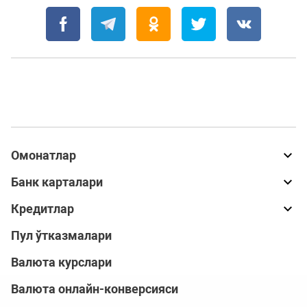
Омонатлар
Банк карталари
Кредитлар
Пул ўтказмалари
Валюта курслари
Валюта онлайн-конверсияси