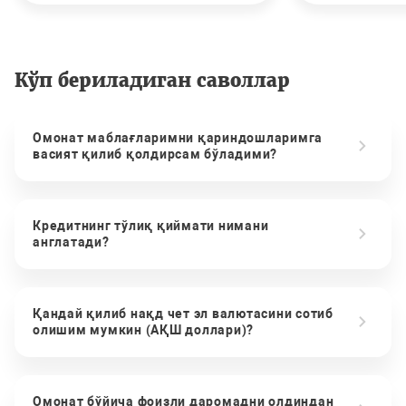
Кўп бериладиган саволлар
Омонат маблағларимни қариндошларимга
васият қилиб қолдирсам бўладими?
Кредитнинг тўлиқ қиймати нимани
англатади?
Қандай қилиб нақд чет эл валютасини сотиб
олишим мумкин (АҚШ доллари)?
Омонат бўйича фоизли даромадни олдиндан