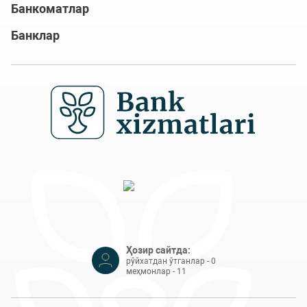
Банкоматлар
Банклар
Ҳозир сайтда:
рўйхатдан ўтганлар - 0
меҳмонлар - 11