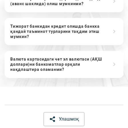
(аванс шаклида) олиш мумкинми?
Тижорат банкидан кредит олишда банкка
қандай таъминот турларини тақдим этиш
мумкин?
Валюта картасидаги чет эл валютаси (АҚШ
доллари)ни банкоматлар орқали
нақдлаштира оламанми?
Улашмоқ