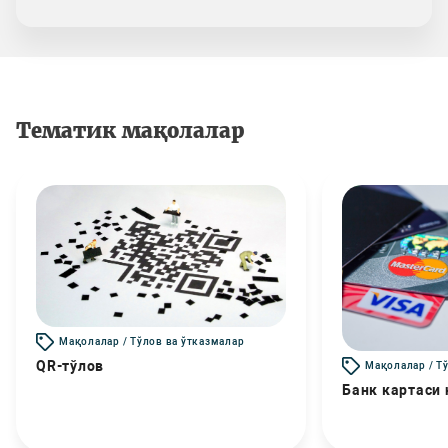
Тематик мақолалар
Мақолалар / Тўлов ва ўтказмалар
QR-тўлов
Мақолалар / Т
Банк картаси