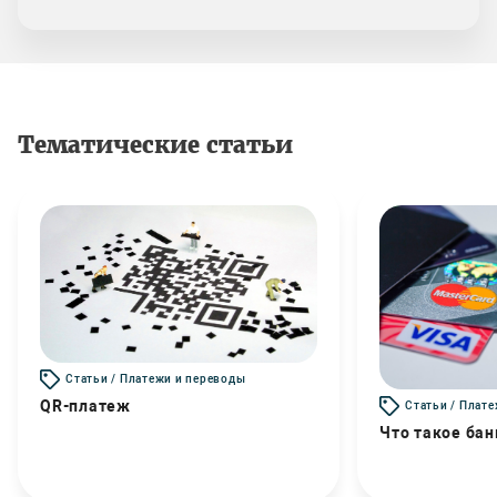
Тематические статьи
Статьи / Платежи и переводы
QR-платеж
Статьи / Плат
Что такое бан