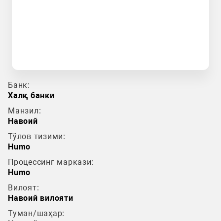
Банк:
Халқ банки
Манзил:
Навоий
Тўлов тизими:
Humo
Процессинг маркази:
Humo
Вилоят:
Навоий вилояти
Туман/шаҳар: