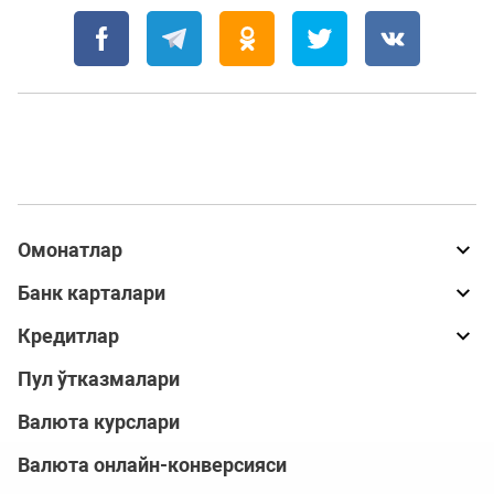
Омонатлар
Банк карталари
Кредитлар
Пул ўтказмалари
Валюта курслари
Валюта онлайн-конверсияси