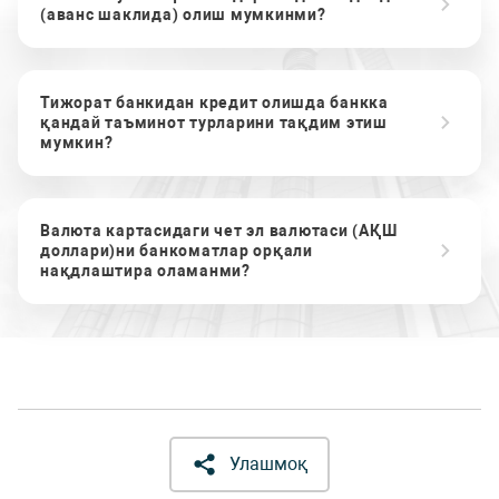
(аванс шаклида) олиш мумкинми?
Тижорат банкидан кредит олишда банкка
қандай таъминот турларини тақдим этиш
мумкин?
Валюта картасидаги чет эл валютаси (АҚШ
доллари)ни банкоматлар орқали
нақдлаштира оламанми?
Улашмоқ