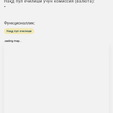
Нақд пул ечилиши учун комиссия (валюта):
-
Функционаллик:
Нақд пул ечилиши
loading map...