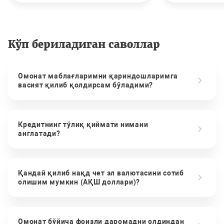
Кўп бериладиган саволлар
Омонат маблағларимни қариндошларимга
васият қилиб қолдирсам бўладими?
Кредитнинг тўлиқ қиймати нимани
англатади?
Қандай қилиб нақд чет эл валютасини сотиб
олишим мумкин (АҚШ доллари)?
Омонат бўйича фоизли даромадни олдиндан