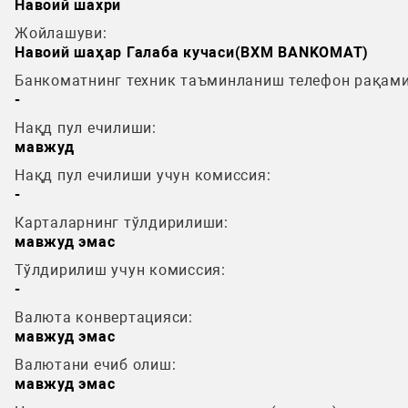
Навоий шахри
Жойлашуви:
Навоий шаҳар Галаба кучаси(BXM BANKOMAT)
Банкоматнинг техник таъминланиш телефон рақами
-
Нақд пул ечилиши:
мавжуд
Нақд пул ечилиши учун комиссия:
-
Карталарнинг тўлдирилиши:
мавжуд эмас
Тўлдирилиш учун комиссия:
-
Валюта конвертацияси:
мавжуд эмас
Валютани ечиб олиш:
мавжуд эмас