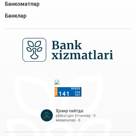
Банкоматлар
Банклар
Ҳозир сайтда:
рўйхатдан ўтганлар - 0
меҳмонлар - 6