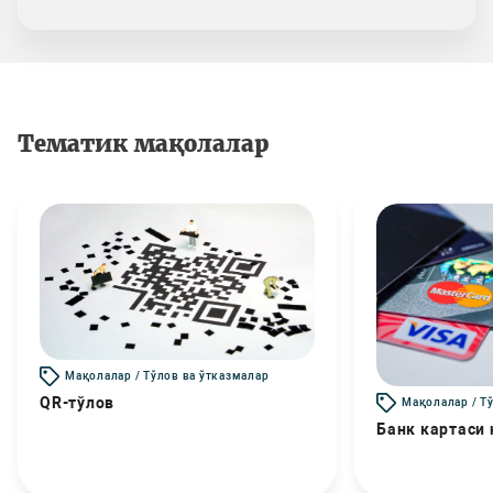
Тематик мақолалар
Мақолалар / Тўлов ва ўтказмалар
QR-тўлов
Мақолалар / Т
Банк картаси