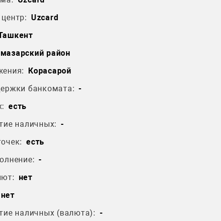
центр:
Uzcard
 Ташкент
мазарский район
жения:
Корасарой
держки банкомата:
-
:
есть
тие наличных:
-
очек:
есть
олнение:
-
лют:
нет
нет
тие наличных (валюта):
-