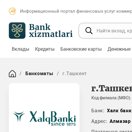
Информационный портал финансовых услуг коммерч
Вклады
Кредиты
Банковские карты
Денежные 
Банкоматы
г.Ташкент
г.Ташке
Код филиала (МФО):
Банк:
Халк банк
Адрес:
Алмазар
Платежная систе