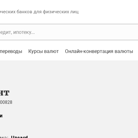
еских банков для физических лиц
переводы
Курсы валют
Онлайн-конвертация валюты
нт
 00828
и
ма:
Uzcard