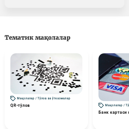
Тематик мақолалар
Мақолалар / Тўлов ва ўтказмалар
QR-тўлов
Мақолалар / Т
Банк картаси