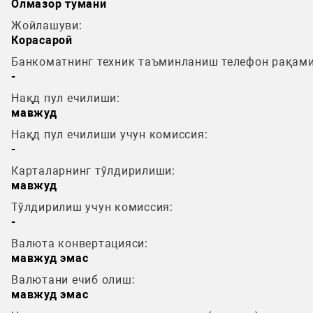
Олмазор тумани
Жойлашуви:
Корасарой
Банкоматнинг техник таъминланиш телефон рақами
-
Нақд пул ечилиши:
мавжуд
Нақд пул ечилиши учун комиссия:
-
Карталарнинг тўлдирилиши:
мавжуд
Тўлдирилиш учун комиссия:
-
Валюта конвертацияси:
мавжуд эмас
Валютани ечиб олиш:
мавжуд эмас