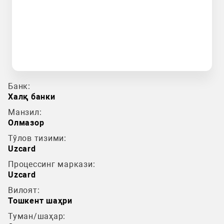
Банк:
Халқ банки
Манзил:
Олмазор
Тўлов тизими:
Uzcard
Процессинг маркази:
Uzcard
Вилоят:
Тошкент шаҳри
Туман/шаҳар: