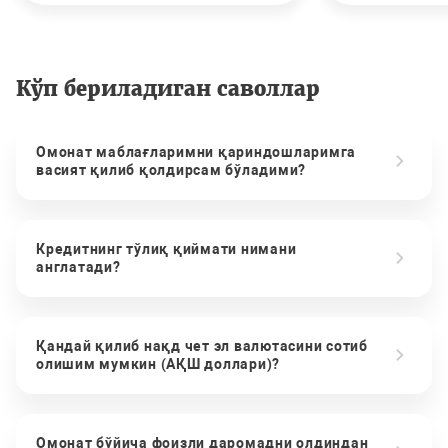
Кўп бериладиган саволлар
Омонат маблағларимни қариндошларимга
васият қилиб қолдирсам бўладими?
Кредитнинг тўлиқ қиймати нимани
англатади?
Қандай қилиб нақд чет эл валютасини сотиб
олишим мумкин (АҚШ доллари)?
Омонат бўйича фоизли даромадни олдиндан