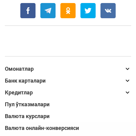
Омонатлар
Банк карталари
Кредитлар
Пул ўтказмалари
Валюта курслари
Валюта онлайн-конверсияси