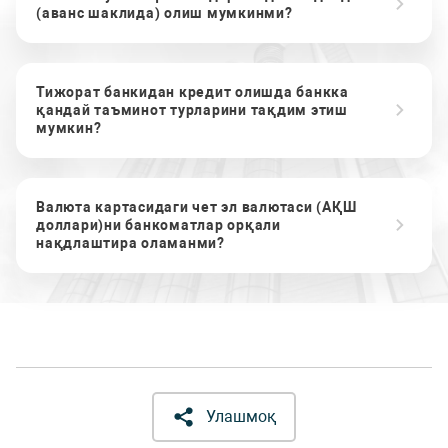
(аванс шаклида) олиш мумкинми?
Тижорат банкидан кредит олишда банкка
қандай таъминот турларини тақдим этиш
мумкин?
Валюта картасидаги чет эл валютаси (АҚШ
доллари)ни банкоматлар орқали
нақдлаштира оламанми?
Улашмоқ