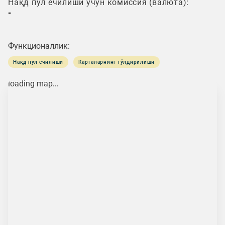
Нақд пул ечилиши учун комиссия (валюта):
-
Функционаллик:
Нақд пул ечилиши
Карталарнинг тўлдирилиши
loading map...