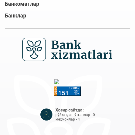
Банкоматлар
Банклар
Ҳозир сайтда:
рўйхатдан ўтганлар - 0
меҳмонлар - 4