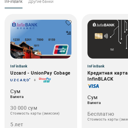
InFinBank
Другие банки
InFinBank
InFinBank
Uzcard - UnionPay Cobage
Кредитная карта
InfinBLACK
+
Сум
Сум
Валюта
Валюта
30 000 сум
Бесплатно
Стоимость карты (эмиссии)
Стоимость карты (эми
5 лет