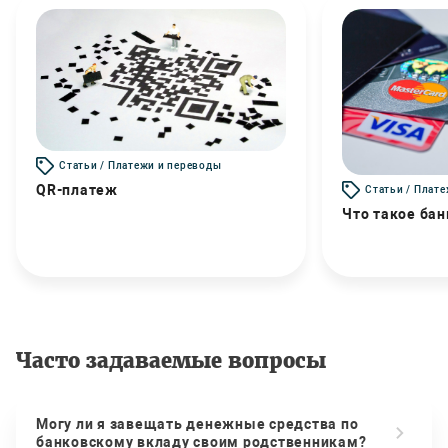
Статьи / Платежи и переводы
QR-платеж
Статьи / Плат
Что такое бан
Часто задаваемые вопросы
Могу ли я завещать денежные средства по
банковскому вкладу своим родственникам?