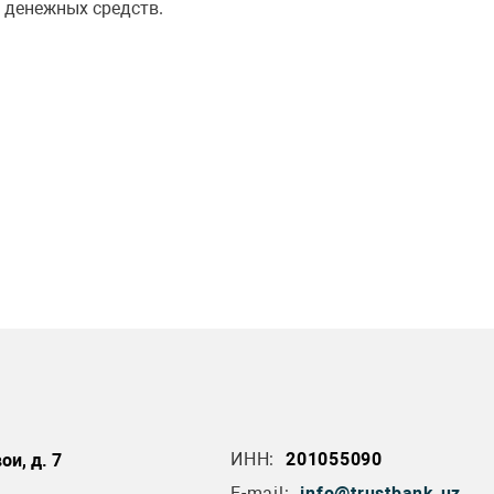
 денежных средств.
ИНН:
201055090
ои, д. 7
E-mail:
info@trustbank.uz