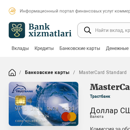
Информационный портал финансовых услуг коммерч
Вклады
Кредиты
Банковские карты
Денежные 
Банковские карты
MasterCard Standard
MasterCa
Трастбанк
Доллар С
Валюта
Комиссия за об