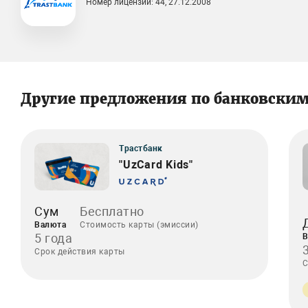
Номер лицензии: 44, 27.12.2008
Другие предложения по банковски
Трастбанк
"UzCard Kids"
Сум
Бесплатно
Валюта
Стоимость карты (эмиссии)
5 года
В
Срок действия карты
С