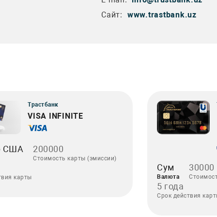
Сайт:
www.trastbank.uz
Трастбанк
VISA INFINITE
р США
200000
Стоимость карты (эмиссии)
Сум
30000
Валюта
Стоимост
твия карты
5 года
Срок действия кар