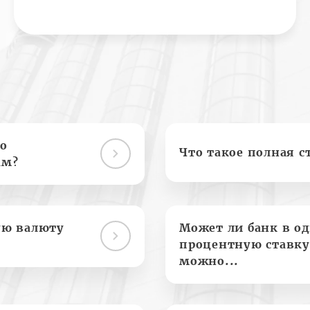
о
Что такое полная с
ам?
ую валюту
Может ли банк в о
процентную ставку
можно...