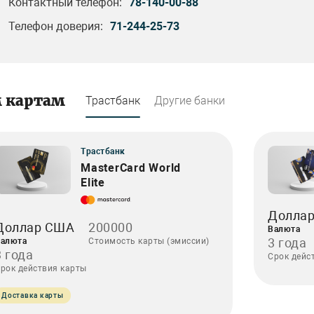
Контактный телефон:
78-140-00-88
Телефон доверия:
71-244-25-73
м картам
Трастбанк
Другие банки
Трастбанк
MasterCard World
Elite
Долла
Доллар США
200000
Валюта
3 года
алюта
Стоимость карты (эмиссии)
3 года
Срок дейс
рок действия карты
Доставка карты