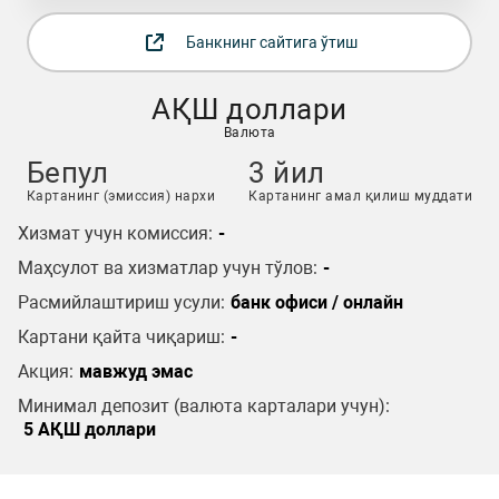
Банкнинг сайтига ўтиш
АҚШ доллари
Валюта
Бепул
3 йил
Картанинг (эмиссия) нархи
Картанинг амал қилиш муддати
Хизмат учун комиссия:
-
Маҳсулот ва хизматлар учун тўлов:
-
Расмийлаштириш усули:
банк офиси / онлайн
Картани қайта чиқариш:
-
Акция:
мавжуд эмас
Минимал депозит (валюта карталари учун):
5 АҚШ доллари