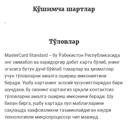
Қўшимча шартлар
-
Тўловлар
MasterCard Standard – бу Ўзбекистон Республикасида
энг оммабоп ва харидоргир дебет карта бўлиб, унинг
эгасига бутун дунё бўйлаб товарлар ва ҳизматлар
учун тўловларни амалга ошириш имкониятини
беради. Ушбу картанинг асосий хусусиятларидан бири
шундаки, бу сизнинг картангиз орқали контактсиз
тўловларни амалга ошириш имконини беради. Шу
билан бирга, ушбу картада пул маблағларини
сақлашда хавфсизликни таъминлайдиган юқори
технологияли микропроцессор чип мавжуд.