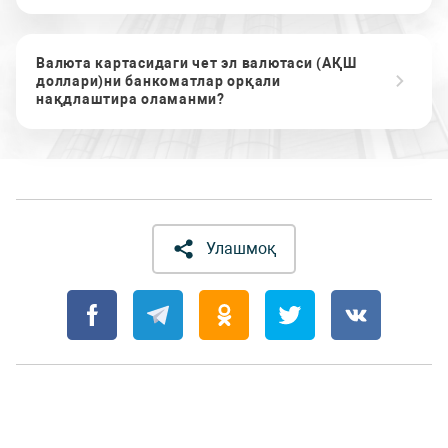
Валюта картасидаги чет эл валютаси (АҚШ
доллари)ни банкоматлар орқали
нақдлаштира оламанми?
Улашмоқ