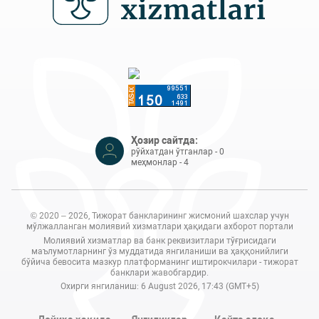
Ҳозир сайтда:
рўйхатдан ўтганлар - 0
меҳмонлар - 4
© 2020 – 2026, Тижорат банкларининг жисмоний шахслар учун
мўлжалланган молиявий хизматлари ҳақидаги ахборот портали
Молиявий хизматлар ва банк реквизитлари тўғрисидаги
маълумотларнинг ўз муддатида янгиланиши ва ҳаққонийлиги
бўйича бевосита мазкур платформанинг иштирокчилари - тижорат
банклари жавобгардир.
Охирги янгиланиш: 6 August 2026, 17:43 (GMT+5)