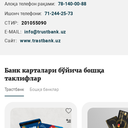
Алоқа телефон рақами:
78-140-00-88
Ишонч телефони:
71-244-25-73
СТИР:
201055090
E-MAIL:
info@trustbank.uz
Сайт:
www.trastbank.uz
Банк карталари бўйича бошқа
таклифлар
Трастбанк
Бошқа банклар