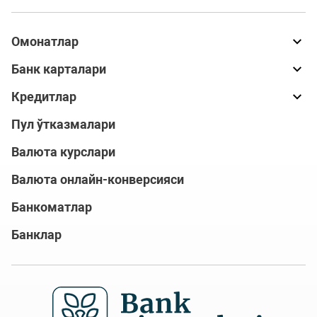
Омонатлар
Банк карталари
Кредитлар
Пул ўтказмалари
Валюта курслари
Валюта онлайн-конверсияси
Банкоматлар
Банклар