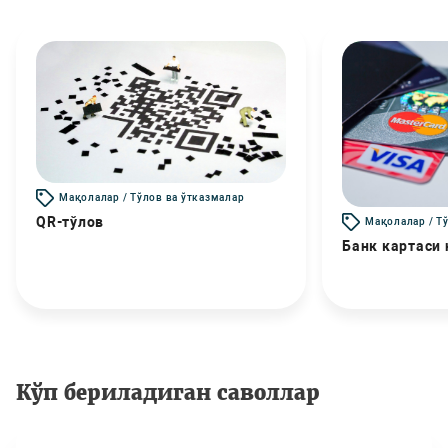
Мақолалар / Тўлов ва ўтказмалар
QR-тўлов
Мақолалар / Т
Банк картаси
Кўп бериладиган саволлар