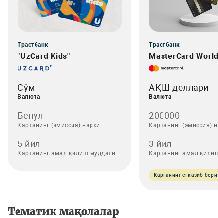
Трастбанк
Трастбанк
"UzCard Kids"
MasterCard World 
Сўм
АҚШ доллари
Валюта
Валюта
Бепул
200000
Картанинг (эмиссия) нархи
Картанинг (эмиссия) 
5 йил
3 йил
Картанинг амал қилиш муддати
Картанинг амал қили
Картанинг етказиб бер
Тематик мақолалар