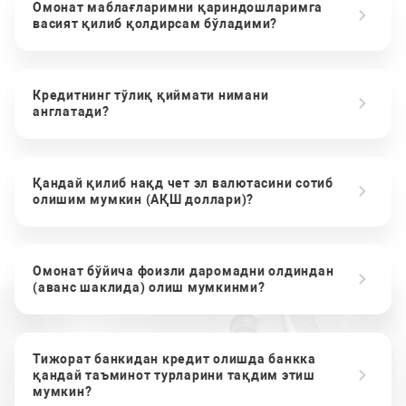
Омонат маблағларимни қариндошларимга
васият қилиб қолдирсам бўладими?
Кредитнинг тўлиқ қиймати нимани
англатади?
Қандай қилиб нақд чет эл валютасини сотиб
олишим мумкин (АҚШ доллари)?
Омонат бўйича фоизли даромадни олдиндан
(аванс шаклида) олиш мумкинми?
Тижорат банкидан кредит олишда банкка
қандай таъминот турларини тақдим этиш
мумкин?