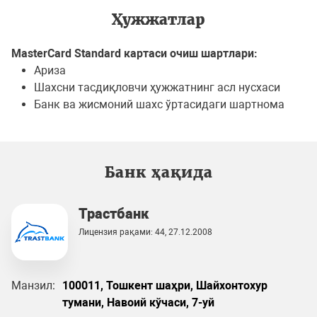
Ҳужжатлар
MasterCard Standard картаси очиш шартлари
:
Ариза
Шахсни тасдиқловчи ҳужжатнинг асл нусхаси
Банк ва жисмоний шахс ўртасидаги шартнома
Банк ҳақида
Трастбанк
Лицензия рақами: 44, 27.12.2008
Манзил:
100011, Тошкент шаҳри, Шайхонтохур
тумани, Навоий кўчаси, 7-уй