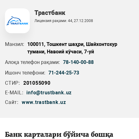
Трастбанк
Лицензия рақами: 44, 27.12.2008
Манзил:
100011, Тошкент шаҳри, Шайхонтохур
тумани, Навоий кўчаси, 7-уй
Алоқа телефон рақами:
78-140-00-88
Ишонч телефони:
71-244-25-73
СТИР:
201055090
E-MAIL:
info@trustbank.uz
Сайт:
www.trastbank.uz
Банк карталари бўйича бошқа