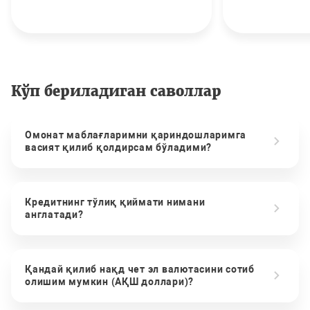
Кўп бериладиган саволлар
Омонат маблағларимни қариндошларимга
васият қилиб қолдирсам бўладими?
Кредитнинг тўлиқ қиймати нимани
англатади?
Қандай қилиб нақд чет эл валютасини сотиб
олишим мумкин (АҚШ доллари)?