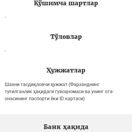
Қўшимча шартлар
-
Тўловлар
-
Ҳужжатлар
Шахни тасдиқловчи ҳужжат (Фарзанднинг
туғилганлик ҳақидаги гувоҳномаси ва унинг ота-
онасининг паспорти ёки ID картаси)
Банк ҳақида