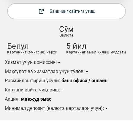
Банкнинг сайтига ўтиш
Сўм
Валюта
Бепул
5 йил
Картанинг (эмиссия) нархи
Картанинг амал қилиш муддати
Хизмат учун комиссия:
-
Маҳсулот ва хизматлар учун тўлов:
-
Расмийлаштириш усули:
банк офиси / онлайн
Картани қайта чиқариш:
-
Акция:
мавжуд эмас
Минимал депозит (валюта карталари учун):
-