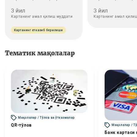
3 йил
3 йил
Картанинг амал қилиш муддати
Картанинг амал қили
Картанинг етказиб берилиши
Тематик мақолалар
Мақолалар / Тўлов ва ўтказмалар
QR-тўлов
Мақолалар / Т
Банк картаси