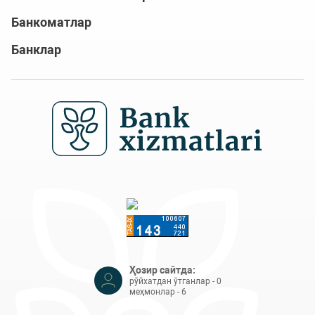
Банкоматлар
Банклар
Ҳозир сайтда:
рўйхатдан ўтганлар - 0
меҳмонлар - 6