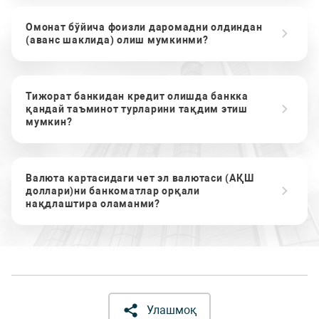
Омонат бўйича фоизли даромадни олдиндан
(аванс шаклида) олиш мумкинми?
Тижорат банкидан кредит олишда банкка
қандай таъминот турларини тақдим этиш
мумкин?
Валюта картасидаги чет эл валютаси (АҚШ
доллари)ни банкоматлар орқали
нақдлаштира оламанми?
Улашмоқ