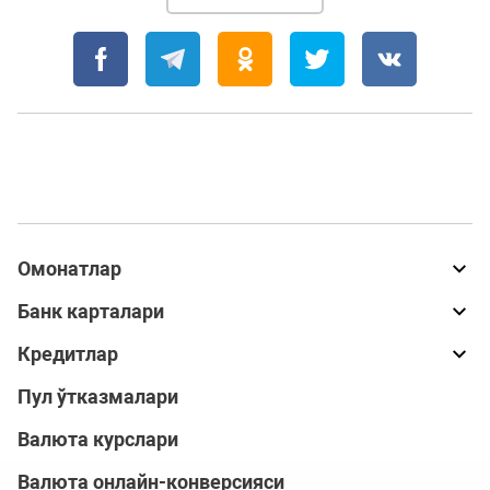
Омонатлар
Банк карталари
Кредитлар
Пул ўтказмалари
Валюта курслари
Валюта онлайн-конверсияси