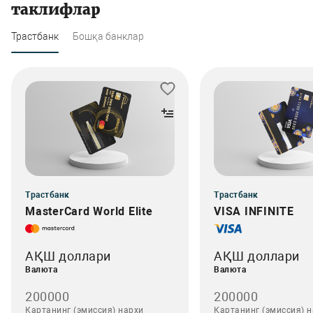
таклифлар
Трастбанк
Бошқа банклар
Трастбанк
Трастбанк
MasterCard World Elite
VISA INFINITE
АҚШ доллари
АҚШ доллари
Валюта
Валюта
200000
200000
Картанинг (эмиссия) нархи
Картанинг (эмиссия) 