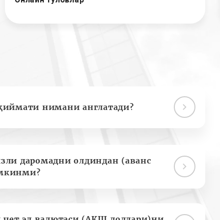
қиймати нимани англатади?
зли даромадни олдиндан (аванс
мкинми?
 чет эл валютаси (АҚШ доллари)ни