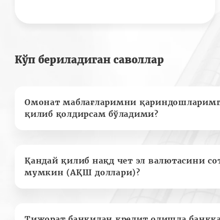
Кўп бериладиган саволлар
Омонат маблағларимни қариндошларимг
қилиб қолдирсам бўладими?
Қандай қилиб нақд чет эл валютасини с
мумкин (АҚШ доллари)?
Тижорат банкидан кредит олишда банкк