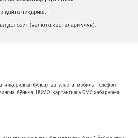
и қайта чиқариш:
-
л депозит (валюта карталари учун):
-
а чиқарилган бўлса) ва уларга мобиль телефон
амингиз бўйича HUMO картангизга СМС-хабарнома