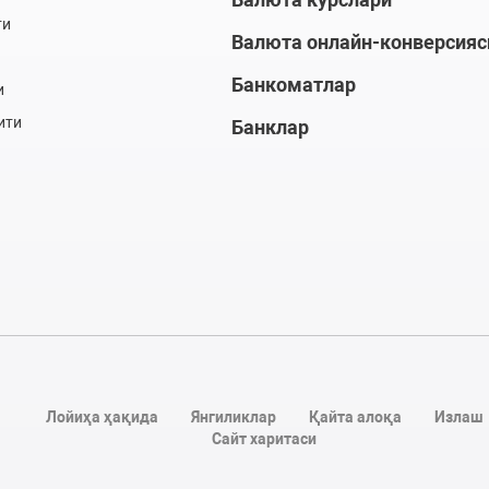
ти
Валюта онлайн-конверсияс
Банкоматлар
и
ити
Банклар
Лойиҳа ҳақида
Янгиликлар
Қайта алоқа
Излаш
Сайт харитаси