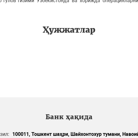
mo тўлов тизими Ўзбекистонда ва хорижда операцияларн
Ҳужжатлар
Банк ҳақида
зил:
100011, Тошкент шаҳри, Шайхонтохур тумани, Навоий