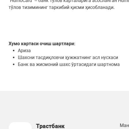
"HumoCard" – банк тўлов карталарига асосланган Hu
тўлов тизимининг таркибий қисми ҳисобланади.
Хумо картаси очиш шартлари:
Ариза
Шахсни тасдиқловчи ҳужжатнинг асл нусхаси
Банк ва жисмоний шахс ўртасидаги шартнома
Трастбанк
Ман