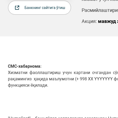
Банкнинг сайтига ўтиш
Расмийлаштириш
Акция:
мавжуд 
СМС-хабарнома:
Хизматни фаоллаштириш учун картани очгандан сўн
рақамингиз ҳақида маълумотни (+ 998 XX YYYYYYY ф
функцияси ёқилади.