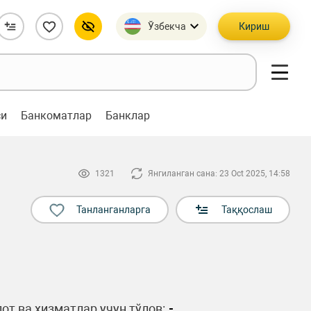
Ўзбекча
Кириш
си
Банкоматлар
Банклар
1321
Янгиланган сана: 23 Oct 2025, 14:58
Танланганларга
Таққослаш
от ва хизматлар учун тўлов:
-