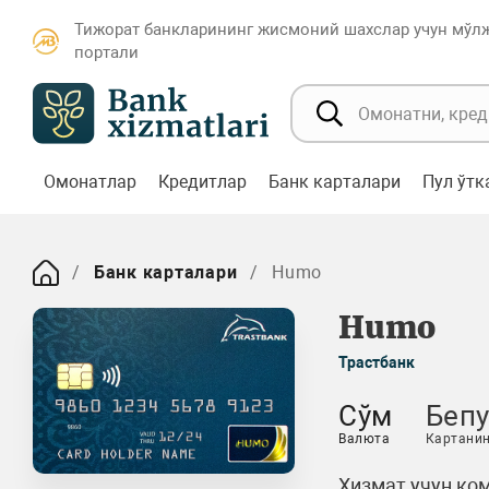
Тижорат банкларининг жисмоний шахслар учун мўл
портали
Омонатлар
Кредитлар
Банк карталари
Пул ўт
Банк карталари
Humo
Humo
Трастбанк
Сўм
Беп
Валюта
Картанин
Хизмат учун ком