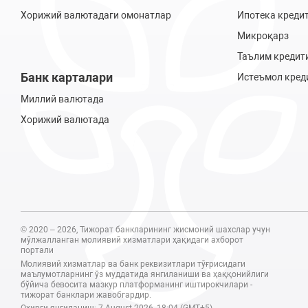
Хорижий валютадаги омонатлар
Ипотека креди
Микроқарз
Таълим кредит
Банк карталари
Истеъмол кред
Миллий валютада
Хорижий валютада
© 2020 – 2026, Тижорат банкларининг жисмоний шахслар учун
мўлжалланган молиявий хизматлари ҳақидаги ахборот
портали
Молиявий хизматлар ва банк реквизитлари тўғрисидаги
маълумотларнинг ўз муддатида янгиланиши ва ҳаққонийлиги
бўйича бевосита мазкур платформанинг иштирокчилари -
тижорат банклари жавобгардир.