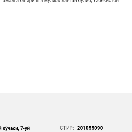
и амалга оширишга мўлжалланган бўлиб, Ўзбекистон
СТИР:
201055090
 кўчаси, 7-уй