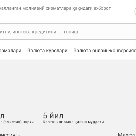
жалланган молиявий хизматлари ҳақидаги ахборот
казмалари
Валюта курслари
Валюта онлайн-конверсия
ул
5 йил
г (эмиссия) нархи
Картанинг амал қилиш муддати
иссия:
-
Маҳсул