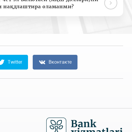
и нақдлаштира оламанми?
Twitter
Вконтакте