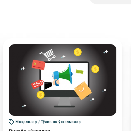
Мақолалар / Тўлов ва ўтказмалар
Онлайн тўловлар