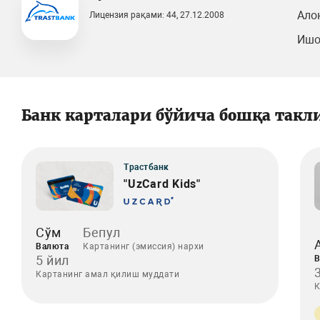
Ало
Лицензия рақами: 44, 27.12.2008
Ишо
Банк карталари бўйича бошқа такл
Трастбанк
"UzCard Kids"
Сўм
Бепул
Валюта
Картанинг (эмиссия) нархи
5 йил
В
Картанинг амал қилиш муддати
К