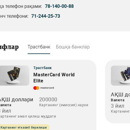
қа телефон рақами:
78-140-00-88
нч телефони:
71-244-25-73
ифлар
Трастбанк
Бошқа банклар
Трастбанк
MasterCard World
Elite
АҚШ д
АҚШ доллари
200000
Валюта
3 йил
алюта
Картанинг (эмиссия) нархи
3 йил
Картанинг
артанинг амал қилиш муддати
Картанинг етказиб берилиши