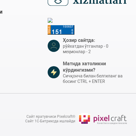
и
Ҳозир сайтда:
рўйхатдан ўтганлар - 0
меҳмонлар - 2
Матнда хатоликни
кўрдингизми?
Сичқонча билан белгиланг ва
босинг CTRL + ENTER
Сайт яратувчиси Pixelcraft®
Сайт 1C-Битриксда ишлайди