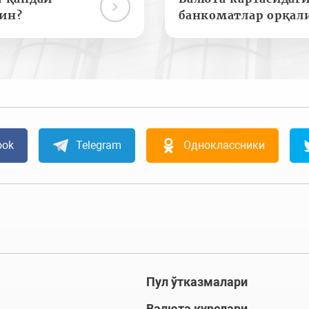
ин?
банкоматлар орқал
ook
Telegram
Одноклассники
Пул ўтказмалари
Валюта курслари