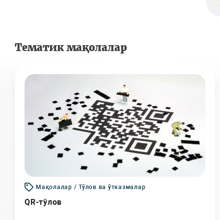
Тематик мақолалар
Мақолалар / Тўлов ва ўтказмалар
QR-тўлов