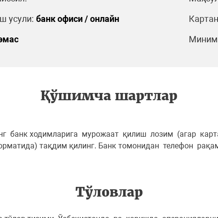
 усули:
банк офиси / онлайн
Картан
эмас
Минима
Қўшимча шартлар
г банк ходимларига мурожаат қилиш лозим (агар карт
орматида) тақдим қилинг. Банк томонидан телефон рақ
Тўловлар