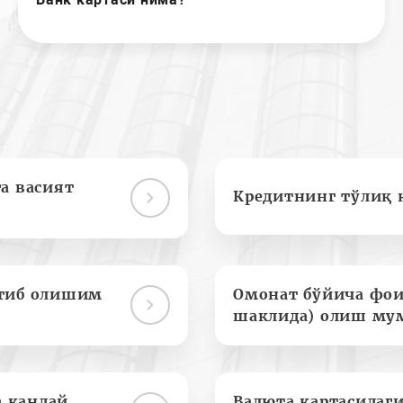
а васият
Кредитнинг тўлиқ 
отиб олишим
Омонат бўйича фои
шаклида) олиш му
а қандай
Валюта картасидаги