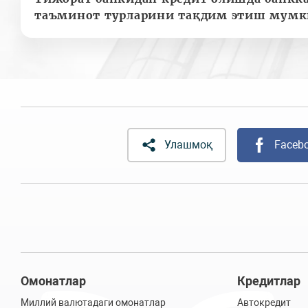
таъминот турларини тақдим этиш мумк
Улашмоқ
Faceb
Омонатлар
Кредитлар
Миллий валютадаги омонатлар
Автокредит