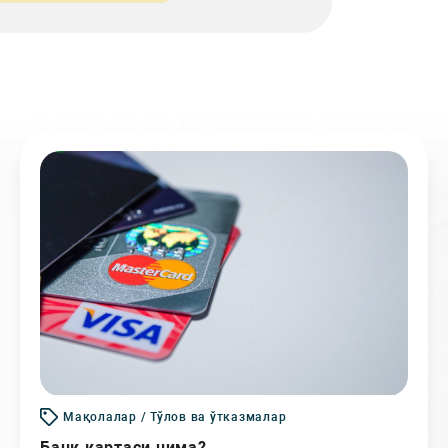
Мақолалар / Тўлов ва ўтказмалар
Банк картаси нима?