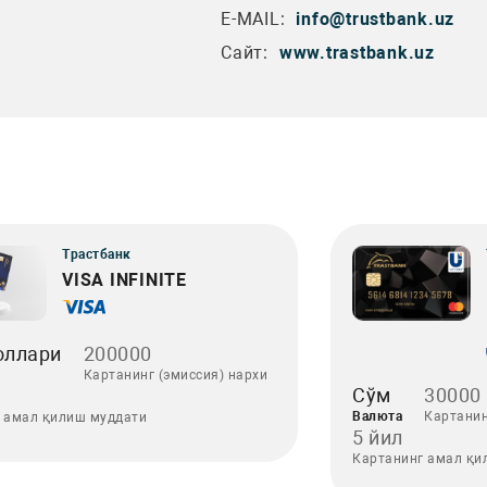
E-MAIL:
info@trustbank.uz
Сайт:
www.trastbank.uz
Трастбанк
VISA INFINITE
оллари
200000
Картанинг (эмиссия) нархи
Сўм
30000
Валюта
Картанин
 амал қилиш муддати
5 йил
Картанинг амал қи