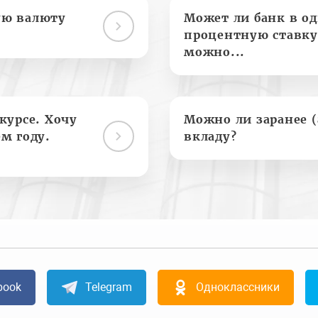
ую валюту
Может ли банк в о
процентную ставку
можно...
курсе. Хочу
Можно ли заранее 
м году.
вкладу?
book
Telegram
Одноклассники