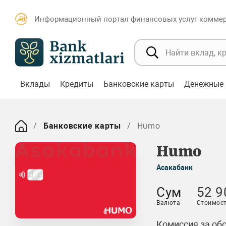
Информационный портал финансовых услуг коммерч
Вклады
Кредиты
Банковские карты
Денежные 
Банковские карты
Humo
Humo
Асакабанк
Сум
52 9
Валюта
Стоимост
Комиссия за об