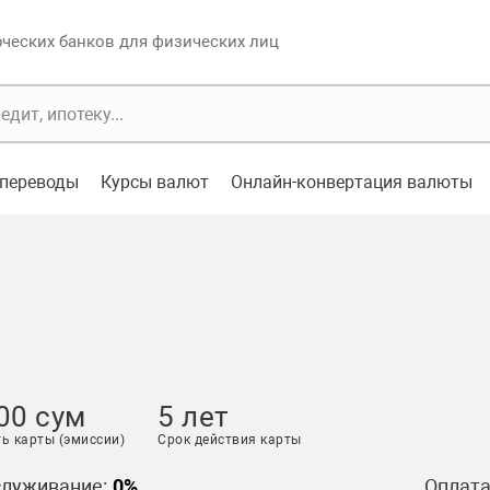
еских банков для физических лиц
переводы
Курсы валют
Онлайн-конвертация валюты
00 сум
5 лет
ь карты (эмиссии)
Срок действия карты
служивание:
0%
Оплата