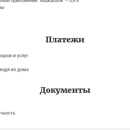
ные приложения "Asakabank" – 0,4%
ммы
Платежи
аров и услуг
ыходя из дома
Документы
ичность