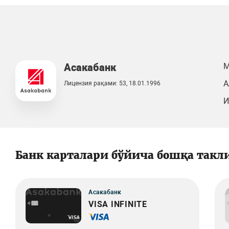
Асакабанк
М
А
Лицензия рақами: 53, 18.01.1996
И
Банк карталари бўйича бошқа такл
Асакабанк
VISA INFINITE