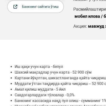
Банкнинг сайтига ўтиш
Расмийлаштириш
мобил илова / 
Акция:
мавжуд 
Иш ҳақи учун карта - бепул
Шахсий мақсадлар учун карта - 52 900 сўм
Картани йўқотган, шикастланганда қайта чиқариш
Муддати ўтган тақдирда қайта чиқариш – 52 900 
Амал қилиш муддати - 5 йил
Савдогарлардаги тўловлар - 0,0%
Банкнинг кассасида нақд пул олиш - сумманинг 1