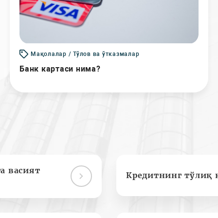
Мақолалар / Тўлов ва ўтказмалар
Банк картаси нима?
а васият
Кредитнинг тўлиқ 