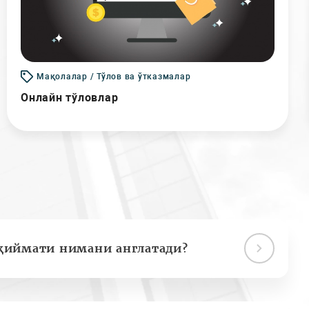
Мақолалар / Тўлов ва ўтказмалар
Онлайн тўловлар
қиймати нимани англатади?