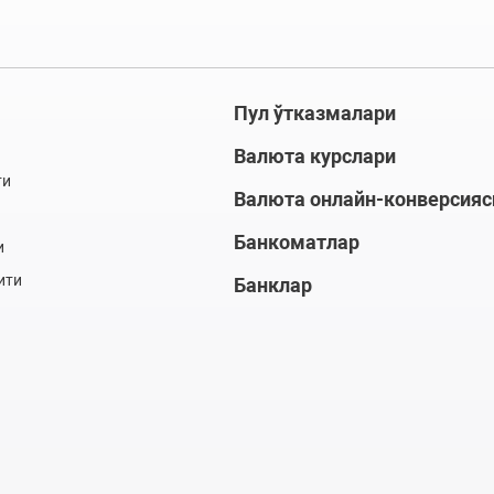
Пул ўтказмалари
Валюта курслари
ти
Валюта онлайн-конверсияс
Банкоматлар
и
ити
Банклар