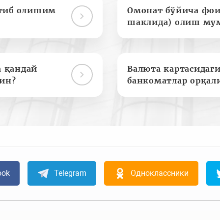
отиб олишим
Омонат бўйича фои
шаклида) олиш му
а қандай
Валюта картасидаги
ин?
банкоматлар орқал
ook
Telegram
Одноклассники