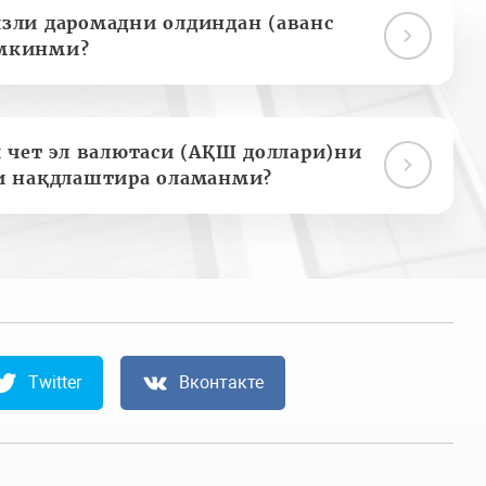
зли даромадни олдиндан (аванс
мкинми?
 чет эл валютаси (АҚШ доллари)ни
и нақдлаштира оламанми?
Twitter
Вконтакте