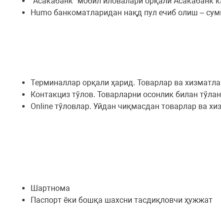
“Асакабанк” мобил иловалари орқали Асакабанк к
Humo банкоматларидан нақд пул ечиб олиш – су
Терминаллар орқали ҳарид. Товарлар ва хизматла
Контакциз тўлов. Товарларни осонлик билан тўлан
Online тўловлар. Уйдан чиқмасдан товарлар ва х
Шартнома
Паспорт ёки бошқа шахсни тасдиқловчи ҳужжат