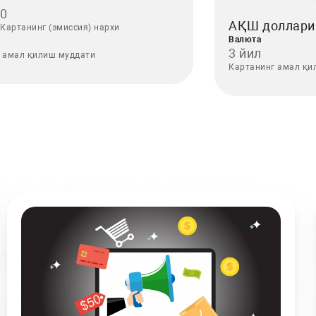
0
АҚШ доллари
Картанинг (эмиссия) нархи
Валюта
3 йил
 амал қилиш муддати
Картанинг амал қи