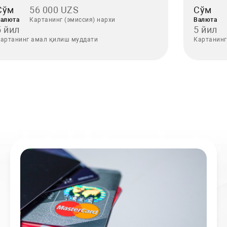
Сўм
56 000 UZS
Сўм
алюта
Картанинг (эмиссия) нархи
Валюта
5 йил
5 йил
артанинг амал қилиш муддати
Картанинг