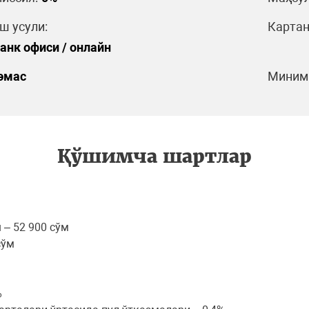
 усули:
Картан
банк офиси / онлайн
эмас
Минима
Қўшимча шартлар
 – 52 900 сўм
сўм
%