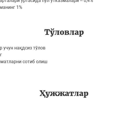
арталари ўртасида пул ўтказмалари – 0,4%
мманинг 1%
Тўловлар
р учун нақдсиз тўлов
г
изматларни сотиб олиш
Ҳужжатлар