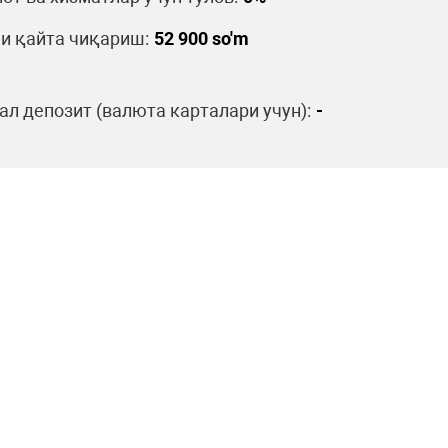
и қайта чиқариш:
52 900 so'm
л депозит (валюта карталари учун):
-