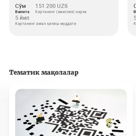
Сўм
151 200 UZS
Валюта
Картанинг (эмиссия) нархи
В
5 йил
Картанинг амал қилиш муддати
К
Тематик мақолалар