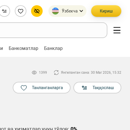
Ўзбекча
Кириш
си
Банкоматлар
Банклар
1399
Янгиланган сана: 30 Mar 2026, 15:32
Танланганларга
Таққослаш
от ва хизматлар учун тўлов:
0%