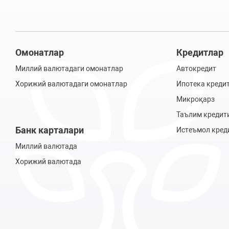
Омонатлар
Кредитлар
Миллий валютадаги омонатлар
Автокредит
Хорижий валютадаги омонатлар
Ипотека креди
Микроқарз
Таълим кредит
Банк карталари
Истеъмол кред
Миллий валютада
Хорижий валютада