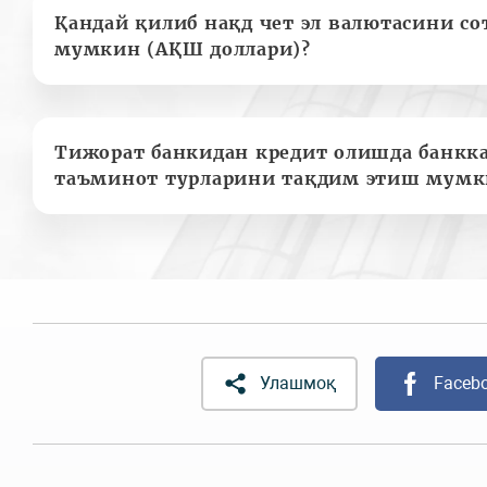
Қандай қилиб нақд чет эл валютасини с
мумкин (АҚШ доллари)?
Тижорат банкидан кредит олишда банкк
таъминот турларини тақдим этиш мумк
Улашмоқ
Faceb