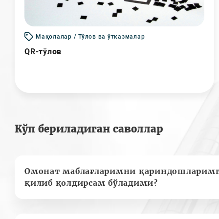
Мақолалар / Тўлов ва ўтказмалар
QR-тўлов
Кўп бериладиган саволлар
Омонат маблағларимни қариндошларимг
қилиб қолдирсам бўладими?