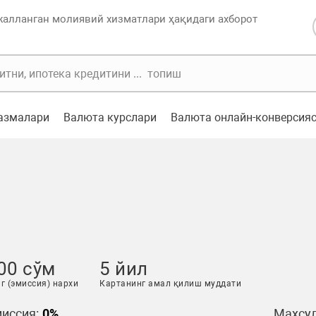
жалланган молиявий хизматлари ҳақидаги ахборот
казмалари
Валюта курслари
Валюта онлайн-конверсия
00 сўм
5 йил
г (эмиссия) нархи
Картанинг амал қилиш муддати
иссия:
0%
Маҳсул