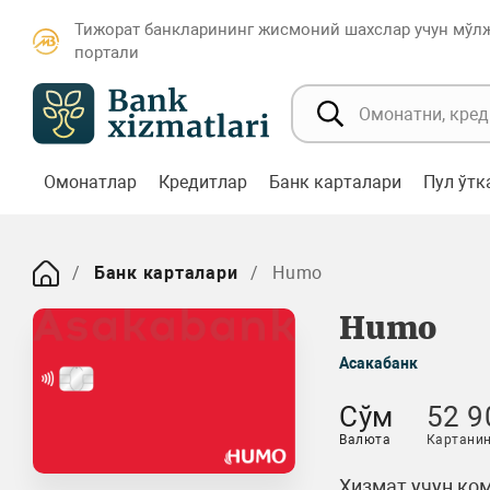
Тижорат банкларининг жисмоний шахслар учун мўл
портали
Омонатлар
Кредитлар
Банк карталари
Пул ўт
Банк карталари
Humo
Humo
Асакабанк
Сўм
52 9
Валюта
Картанин
Хизмат учун ком