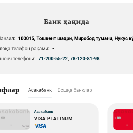
Банк ҳақида
анзил:
100015, Тошкент шаҳри, Миробод тумани, Нукус кў
лоқа телефон рақами:
-
шонч телефони:
71-200-55-22
,
78-120-81-98
ифлар
Асакабанк
Бошқа банклар
Асакабанк
VISA PLATINUM